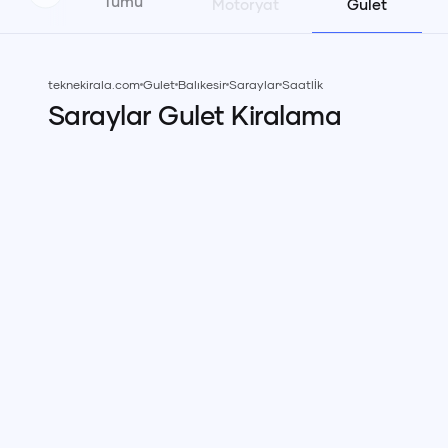
Tümü
Motoryat
Gulet
teknekirala.com
Gulet
Balıkesir
Saraylar
Saatlİk
Saraylar
Gulet
Kiralama