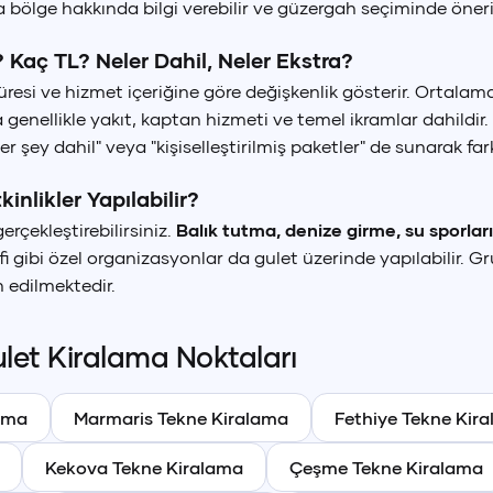
ca bölge hakkında bilgi verebilir ve güzergah seçiminde öneril
 Kaç TL? Neler Dahil, Neler Ekstra?
üresi ve hizmet içeriğine göre değişkenlik gösterir. Ortalama
a genellikle yakıt, kaptan hizmeti ve temel ikramlar dahildir.
er şey dahil" veya "kişiselleştirilmiş paketler" de sunarak far
inlikler Yapılabilir?
erçekleştirebilirsiniz.
Balık tutma, denize girme, su sporları
ifi gibi özel organizasyonlar da gulet üzerinde yapılabilir. 
h edilmektedir.
let
Kiralama Noktaları
ama
Marmaris
Tekne Kiralama
Fethiye
Tekne Kir
Kekova
Tekne Kiralama
Çeşme
Tekne Kiralama