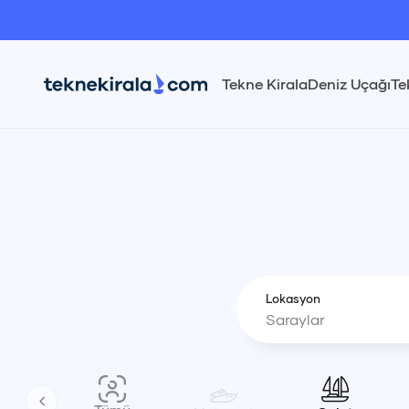
Saraylar Gulet Kiralama | teknekirala.com
Tekne Kirala
Deniz Uçağı
Te
Lokasyon