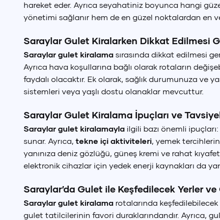
hareket eder. Ayrıca seyahatiniz boyunca hangi güz
yönetimi sağlanır hem de en güzel noktalardan en ver
Saraylar Gulet Kiralarken Dikkat Edilmesi 
Saraylar gulet kiralama
sırasında dikkat edilmesi ge
Ayrıca hava koşullarına bağlı olarak rotaların değiş
faydalı olacaktır. Ek olarak, sağlık durumunuza ve y
sistemleri veya yaşlı dostu olanaklar mevcuttur.
Saraylar Gulet Kiralama İpuçları ve Tavsiye
Saraylar gulet kiralamayla
ilgili bazı önemli ipuçla
sunar. Ayrıca,
tekne içi aktiviteleri
, yemek tercihlerin
yanınıza deniz gözlüğü, güneş kremi ve rahat kıyafet
elektronik cihazlar için yedek enerji kaynakları da ya
Saraylar’da Gulet ile Keşfedilecek Yerler v
Tür
Saraylar gulet kiralama
rotalarında keşfedilebilecek
₺
gulet tatilcilerinin favori duraklarındandır. Ayrıca, g