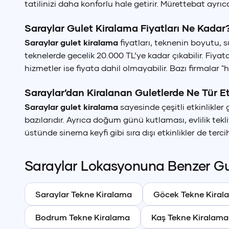
tatilinizi daha konforlu hale getirir. Mürettebat ayrı
Saraylar Gulet Kiralama Fiyatları Ne Kadar?
Saraylar gulet kiralama
fiyatları, teknenin boyutu, s
teknelerde gecelik 20.000 TL’ye kadar çıkabilir. Fiyat
hizmetler ise fiyata dahil olmayabilir. Bazı firmalar "h
Saraylar’dan Kiralanan Guletlerde Ne Tür Etk
Saraylar gulet kiralama
sayesinde çeşitli etkinlikler g
bazılarıdır. Ayrıca doğum günü kutlaması, evlilik tekl
üstünde sinema keyfi gibi sıra dışı etkinlikler de terci
Saraylar
Lokasyonuna Benzer
Gu
Saraylar
Tekne Kiralama
Göcek
Tekne Kiral
Bodrum
Tekne Kiralama
Kaş
Tekne Kiralama