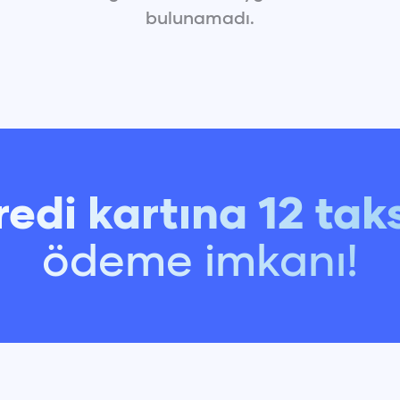
16:0
bulunamadı.
17:0
18:0
19:0
20:0
21:0
22:0
23:0
redi kartına 12 taks
ödeme imkanı!