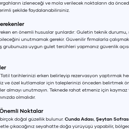
ergahların izleneceği ve mola verilecek noktaların da önce
imli şekilde faydalanabilirsiniz.
Gerekenler
reken en önemli hususlar şunlardır: Guletin teknik durumu,
ebileceğini unutmamak gerekir. Güvenilir firmalarla çalışma
aş grubunuza uygun gulet tercihleri yapmanız güvenlik açıs
ler
rı: Tatil tarihlerinizi erken belirleyip rezervasyon yaptırm
iz ve özel kutlamalar için taleplerinizi önceden belirtmek ön
ler almayı unutmayın. Teknede rahat etmeniz için kaymaz tab
nınızda olmalıdır.
e Önemli Noktalar
k Lirası
Euro
Amerikan
 birçok doğal güzellik bulunur.
Cunda Adası
,
Şeytan Sofras
(
TRY
)
€
(
EUR
)
$
(
U
uletle çıkacağınız seyahatte doğa yürüyüşü yapabilir, bölgedeki