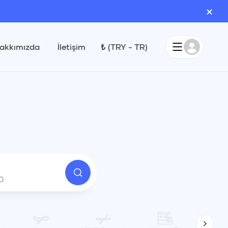
×
akkımızda
İletişim
₺
(
TRY
-
TR
)
0
Çıkış
0
20:00
Eylül 2026