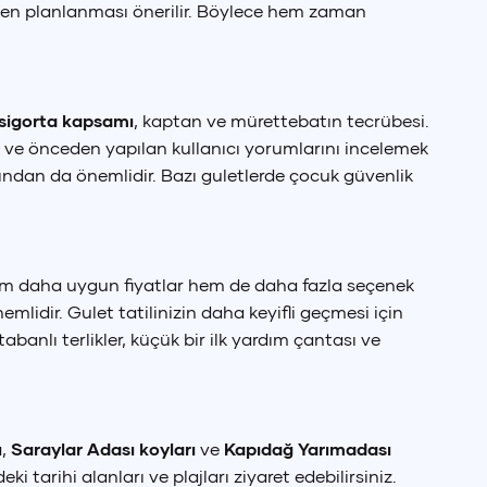
den planlanması önerilir. Böylece hem zaman
sigorta kapsamı
, kaptan ve mürettebatın tecrübesi.
k ve önceden yapılan kullanıcı yorumlarını incelemek
ından da önemlidir. Bazı guletlerde çocuk güvenlik
ak hem daha uygun fiyatlar hem de daha fazla seçenek
emlidir. Gulet tatilinizin daha keyifli geçmesi için
anlı terlikler, küçük bir ilk yardım çantası ve
 Doları
ı
,
Saraylar Adası koyları
ve
Kapıdağ Yarımadası
SD
)
 tarihi alanları ve plajları ziyaret edebilirsiniz.