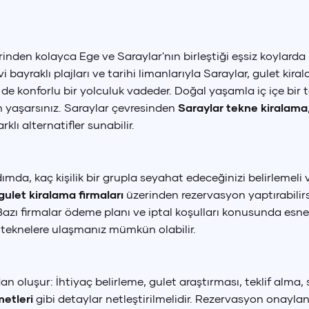
inden kolayca Ege ve Saraylar'nın birleştiği eşsiz koylarda
vi bayraklı plajları ve tarihi limanlarıyla Saraylar, gulet ki
 de konforlu bir yolculuk vadeder. Doğal yaşamla iç içe bir
m yaşarsınız. Saraylar çevresinden
Saraylar tekne kiralama
rklı alternatifler sunabilir.
adımda, kaç kişilik bir grupla seyahat edeceğinizi belirlemeli
 gulet kiralama firmaları
üzerinden rezervasyon yaptırabilir
Bazı firmalar ödeme planı ve iptal koşulları konusunda esnek
 teknelere ulaşmanız mümkün olabilir.
dan oluşur: İhtiyaç belirleme, gulet araştırması, teklif alm
etleri
gibi detaylar netleştirilmelidir. Rezervasyon onayla