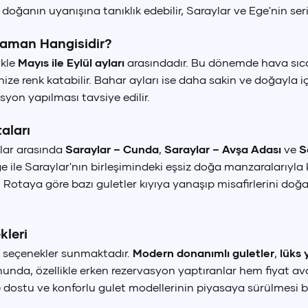
 doğanın uyanışına tanıklık edebilir, Saraylar ve Ege'nin ser
+90 (850) 242 50 50
+90 (850) 242 50 50
+90 (850) 242 50 50
Zaman Hangisidir?
ürkçe
English
ikle
Mayıs ile Eylül ayları
arasındadır. Bu dönemde hava sıcakl
+90 (850) 242 50 50
+90 (850) 242 50 50
+90 (850) 242 50 50
TR
EN
nize renk katabilir. Bahar ayları ise daha sakin ve doğayla 
on yapılması tavsiye edilir.
aları
alar arasında
Saraylar – Cunda
,
Saraylar – Avşa Adası
ve
S
 ile Saraylar'nın birleşimindeki eşsiz doğa manzaralarıyla ka
taya göre bazı guletler kıyıya yanaşıp misafirlerini doğa y
kleri
n seçenekler sunmaktadır.
Modern donanımlı guletler
,
lüks 
da, özellikle erken rezervasyon yaptıranlar hem fiyat av
e dostu ve konforlu gulet modellerinin piyasaya sürülmesi 