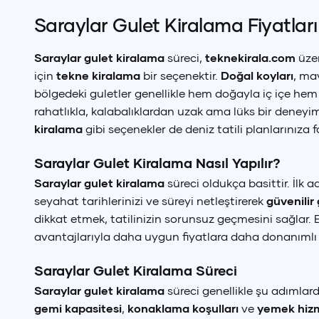
Saraylar Gulet Kiralama Fiyatları
Saraylar gulet kiralama
süreci,
teknekirala.com
üzer
için
tekne kiralama
bir seçenektir.
Doğal koyları
, ma
bölgedeki guletler genellikle hem doğayla iç içe hem
rahatlıkla, kalabalıklardan uzak ama lüks bir deneyi
kiralama
gibi seçenekler de deniz tatili planlarınıza fa
Saraylar Gulet Kiralama Nasıl Yapılır?
Saraylar gulet kiralama
süreci oldukça basittir. İlk 
seyahat tarihlerinizi ve süreyi netleştirerek
güvenilir
dikkat etmek, tatilinizin sorunsuz geçmesini sağlar. 
avantajlarıyla daha uygun fiyatlara daha donanımlı
Saraylar Gulet Kiralama Süreci
Saraylar gulet kiralama
süreci genellikle şu adımlar
gemi kapasitesi
,
konaklama koşulları
ve
yemek hizm