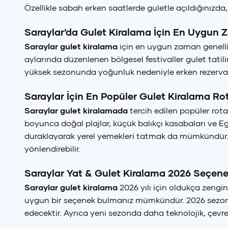
Özellikle sabah erken saatlerde guletle açıldığınızda,
Dil Seçimi
Saraylar’da Gulet Kiralama İçin En Uygun 
T
Saraylar gulet kiralama
için en uygun zaman genell
aylarında düzenlenen bölgesel festivaller gulet tatili
yüksek sezonunda yoğunluk nedeniyle erken rezervasy
Saraylar İçin En Popüler Gulet Kiralama Rot
Saraylar gulet kiralamada
tercih edilen popüler rot
boyunca doğal plajlar, küçük balıkçı kasabaları ve Ege
duraklayarak yerel yemekleri tatmak da mümkündür. Ro
yönlendirebilir.
Saraylar Yat & Gulet Kiralama 2026 Seçene
Saraylar gulet kiralama
2026 yılı için oldukça zengi
uygun bir seçenek bulmanız mümkündür. 2026 sezonun
edecektir. Ayrıca yeni sezonda daha teknolojik, çevr