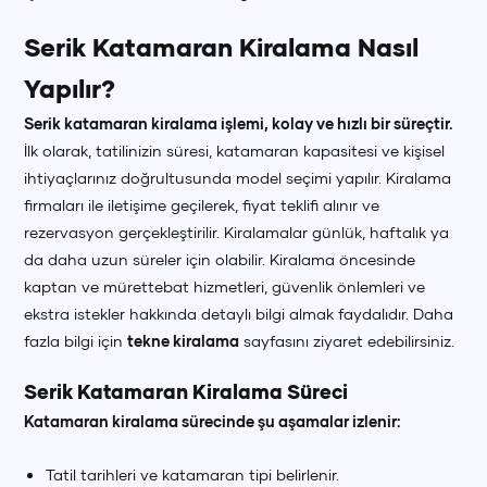
Serik Katamaran Kiralama Nasıl
Yapılır?
Serik katamaran kiralama işlemi, kolay ve hızlı bir süreçtir.
İlk olarak, tatilinizin süresi, katamaran kapasitesi ve kişisel
ihtiyaçlarınız doğrultusunda model seçimi yapılır. Kiralama
firmaları ile iletişime geçilerek, fiyat teklifi alınır ve
rezervasyon gerçekleştirilir. Kiralamalar günlük, haftalık ya
da daha uzun süreler için olabilir. Kiralama öncesinde
kaptan ve mürettebat hizmetleri, güvenlik önlemleri ve
ekstra istekler hakkında detaylı bilgi almak faydalıdır. Daha
fazla bilgi için
tekne kiralama
sayfasını ziyaret edebilirsiniz.
Serik Katamaran Kiralama Süreci
Katamaran kiralama sürecinde şu aşamalar izlenir:
+90 (850) 242 50 50
+90 (850) 242 50 50
+90 (850) 242 50 50
Tatil tarihleri ve katamaran tipi belirlenir.
+90 (850) 242 50 50
+90 (850) 242 50 50
+90 (850) 242 50 50