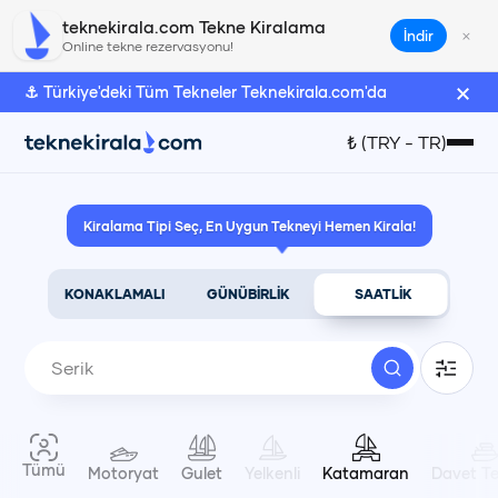
Serik Katamaran Kiralama | teknekirala.com
teknekirala.com Tekne Kiralama
×
İndir
Online tekne rezervasyonu!
×
⚓ Türkiye'deki Tüm Tekneler Teknekirala.com'da
Türk Lirası
₺
(
TRY
-
TR
)
₺
(
TRY
)
Kiralama Tipi Seç, En Uygun Tekneyi Hemen Kirala!
Euro
€
(
EUR
)
KONAKLAMALI
GÜNÜBİRLİK
SAATLİK
Amerikan Doları
$
(
USD
)
Dil Seçimi
Tümü
Motoryat
Gulet
Yelkenli
Katamaran
Davet Te
Türkçe