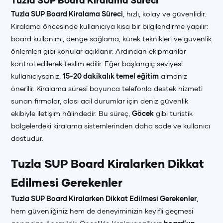
Tuzla SUP Board Kiralama Süreci
Tuzla SUP Board Kiralama Süreci
, hızlı, kolay ve güvenlidir.
Kiralama öncesinde kullanıcıya kısa bir bilgilendirme yapılır:
board kullanımı, denge sağlama, kürek teknikleri ve güvenlik
önlemleri gibi konular açıklanır. Ardından ekipmanlar
kontrol edilerek teslim edilir. Eğer başlangıç seviyesi
kullanıcıysanız,
15-20 dakikalık temel eğitim
almanız
önerilir. Kiralama süresi boyunca telefonla destek hizmeti
sunan firmalar, olası acil durumlar için deniz güvenlik
ekibiyle iletişim hâlindedir. Bu süreç,
Göcek
gibi turistik
bölgelerdeki kiralama sistemlerinden daha sade ve kullanıcı
dostudur.
Tuzla SUP Board Kiralarken Dikkat
Edilmesi Gerekenler
Tuzla SUP Board Kiralarken Dikkat Edilmesi Gerekenler
,
+90 (850) 242 50 50
+90 (850) 242 50 50
+90 (850) 242 50 50
hem güvenliğiniz hem de deneyiminizin keyifli geçmesi