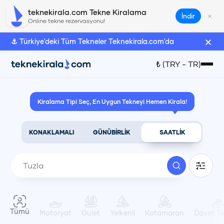
Tuzla SUP Board Kiralama | teknekirala.com
teknekirala.com Tekne Kiralama
×
İndir
Online tekne rezervasyonu!
×
⚓ Türkiye'deki Tüm Tekneler Teknekirala.com'da
Türk Lirası
₺
(
TRY
-
TR
)
₺
(
TRY
)
Kiralama Tipi Seç, En Uygun Tekneyi Hemen Kirala!
Euro
€
(
EUR
)
KONAKLAMALI
GÜNÜBİRLİK
SAATLİK
Amerikan Doları
$
(
USD
)
Dil Seçimi
Tümü
Motoryat
Gulet
Yelkenli
Katamaran
Davet Te
Türkçe