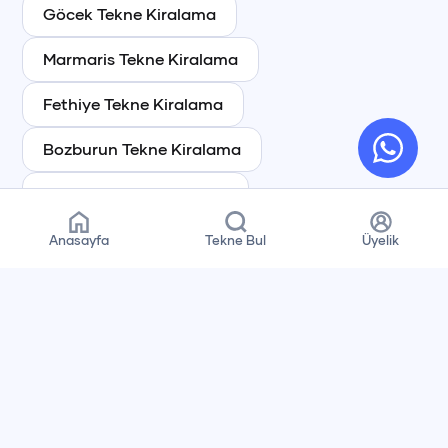
Göcek
Tekne Kiralama
Marmaris
Tekne Kiralama
Fethiye
Tekne Kiralama
Bozburun
Tekne Kiralama
Bodrum
Tekne Kiralama
Kaş
Tekne Kiralama
Anasayfa
Tekne Bul
Üyelik
Kekova
Tekne Kiralama
Çeşme
Tekne Kiralama
Datça
Tekne Kiralama
Alanya
Tekne Kiralama