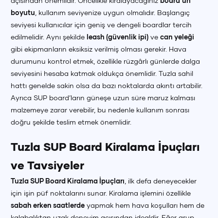
açısından önemlidir. Öncelikle kiralayacağınız
board’un
+90 (850) 242 50 50
+90 (850) 242 50 50
+90 (850) 242 50 50
boyutu
, kullanım seviyenize uygun olmalıdır. Başlangıç
seviyesi kullanıcılar için geniş ve dengeli boardlar tercih
edilmelidir. Aynı şekilde
leash (güvenlik ipi)
ve
can yeleği
gibi ekipmanların eksiksiz verilmiş olması gerekir. Hava
durumunu kontrol etmek, özellikle rüzgârlı günlerde dalga
seviyesini hesaba katmak oldukça önemlidir. Tuzla sahil
hattı genelde sakin olsa da bazı noktalarda akıntı artabilir.
Ayrıca SUP board’ların güneşe uzun süre maruz kalması
malzemeye zarar verebilir, bu nedenle kullanım sonrası
doğru şekilde teslim etmek önemlidir.
Tuzla SUP Board Kiralama İpuçları
ve Tavsiyeler
Tuzla SUP Board Kiralama İpuçları
, ilk defa deneyecekler
için işin püf noktalarını sunar. Kiralama işlemini özellikle
sabah erken saatlerde
yapmak hem hava koşulları hem de
kalabalıktan uzak deneyim açısından idealdir. Eğer grup