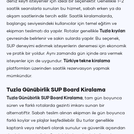
deniz keyfi isteyenler için ideal bir seçenektir. Genellikle 1–2
saatlik seanslarla sunulan bu hizmet, sabah erken ya da
akşam saatlerinde tercih edilir. Saatlik kiralamalarda,
başlangıç seviyesindeki kullanıcılar için temel eğitim ve
ekipman teslimatı da yapılır. Rotalar genellikle
Tuzla kıyıları
çevresinde belirlenir ve sakin sularda yapılır. Bu seçenek,
SUP deneyimi edinmek isteyenlerin denemesi için ekonomik
ve pratik bir yoldur. Aynı zamanda gün içinde ara vermek
isteyenler için de uygundur.
Türkiye tekne kiralama
platformları üzerinden saatlik rezervasyon yapmak
mümkündür.
Tuzla Günübirlik SUP Board Kiralama
Tuzla Günübirlik SUP Board Kiralama
, tam gün boyunca
süren ve farklı rotalarda gezinti imkanı sunan bir
alternatiftir. Sabah teslim alınan ekipman ile gün boyunca
farklı koylar ve plajlar keşfedilebilir. Bu turlar genellikle
kaptanlı veya rehberli olarak sunulur ve güvenlik açısından