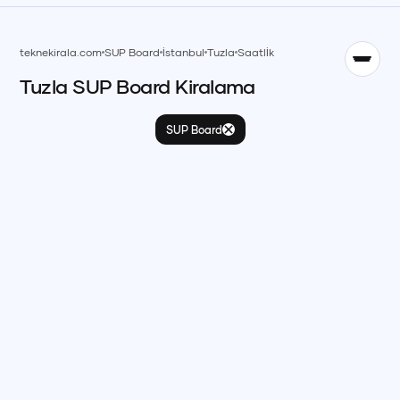
TR
teknekirala.com
SUP Board
İstanbul
Tuzla
Saatlİk
Tuzla
SUP Board
Kiralama
English
EN
SUP Board