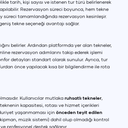
le tarih, kişi sayısı ve istenen tur türü belirlenerek
pılabilir. Rezervasyon süreci boyunca, hem tekne
nay süreci tamamlandığında rezervasyon kesinleşir.
eniş tekne seçeneği avantajı sağlar.
ığını belirler. Ardından platformda yer alan tekneler,
 online rezervasyon adımlarını takip ederek işlemi
onfor detayları standart olarak sunulur. Ayrıca, tur
 Turdan önce yapılacak kısa bir bilgilendirme ile rota
olmasıdır. Kullanıcılar mutlaka
ruhsatlı tekneler
,
eknenin kapasitesi, rotası ve hizmet içerikleri
ğduriyet yaşanmaması için
önceden teyit edilen
ekipman, müzik sistemi) dahil olup olmadığı kontrol
 ve profesyonel destek sağlanır.