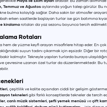
 genellikle
Mayıs ile Ekim ayları
arasıdır. Bu zaman diliminde d
n, Temmuz ve Ağustos
aylarında yoğun talep görülür. Bu n
ne bulma kolaylığı sağlar. Daha sakin bir atmosfer arayanl
Sabah erken saatlerde başlayan turlar ise gün batımına kıy
ne kiralama
rotaları da yaz sezonu boyunca tercih edilmekte
ralama Rotaları
 hem de yüzme keyfi arayan misafirlere hitap eder. En çok 
klığındaki suyun tadını çıkarmak için eşsizdir. Diğer bir rot
e bakir kalmıştır. Tekneyle yapılan turlarda buraya ulaşıld
ve çevresine uzanan özel turlar da düzenlenmektedir. Bu tur
ilir.
enekleri
tleri
, çeşitlilik ve kalite açısından ciddi bir gelişim gösterme
asyon tekneleri
gibi farklı konseptlerde tekneler de tercih 
ler
,
canlı müzik sistemleri
,
şefli yemek menüsü
ve
çift kam
nu
,
evlilik teklifleri
,
doğum günü kutlamaları
– için dizayn 