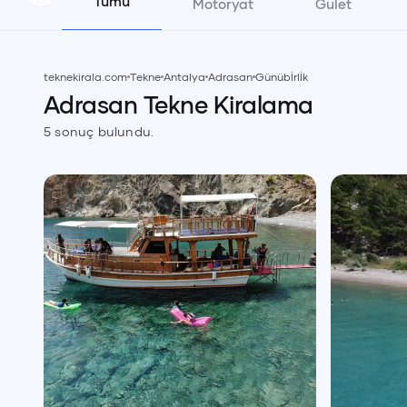
Tümü
Motoryat
Gulet
teknekirala.com
Tekne
Antalya
Adrasan
Günübİrlİk
Adrasan
Tekne
Kiralama
5
sonuç bulundu.