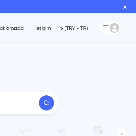
×
akkımızda
İletişim
₺
(
TRY
-
TR
)
Eylül 2026