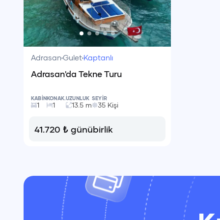
Adrasan
Gulet
Kaptanlı
Adrasan'da Tekne Turu
KABİN
KONAK.
UZUNLUK
SEYİR
1
1
13.5
m
35
Kişi
41.720
₺
günübirlik