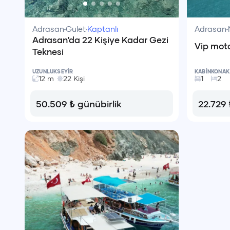
Adrasan
Gulet
Kaptanlı
Adrasan
Adrasan'da 22 Kişiye Kadar Gezi
Vip mot
Teknesi
UZUNLUK
SEYİR
KABİN
KONAK
12
m
22
Kişi
1
2
50.509
₺
günübirlik
22.729