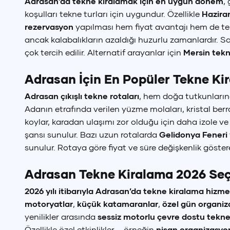
Adrasan’da tekne kiralamak için en uygun dönem
,
koşulları tekne turları için uygundur. Özellikle
Hazira
rezervasyon
yapılması hem fiyat avantajı hem de tek
ancak kalabalıkların azaldığı huzurlu zamanlardır. 
çok tercih edilir. Alternatif arayanlar için
Mersin tek
Adrasan İçin En Popüler Tekne Ki
Adrasan çıkışlı tekne rotaları
, hem doğa tutkunlarına
Adanın etrafında verilen yüzme molaları, kristal berra
koylar, karadan ulaşımı zor olduğu için daha izole v
şansı sunulur. Bazı uzun rotalarda
Gelidonya Feneri
sunulur. Rotaya göre fiyat ve süre değişkenlik göstereb
Adrasan Tekne Kiralama 2026 Seç
2026 yılı itibarıyla Adrasan’da tekne kiralama hizme
motoryatlar
,
küçük katamaranlar
,
özel gün organiz
yenilikler arasında
sessiz motorlu çevre dostu tekne
Özellikle özel etkinlikler – örneğin
nişan organizasyo