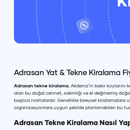
K
Adrasan Yat & Tekne Kiralama Fiy
Adrasan tekne kiralama
, Akdeniz’in bakir koylarını
alan bu doğal cennet, sakinliği ve el değmemiş doğas
başlıca noktalardır. Genellikle bireysel kiralamalar
organizasyonlara uygun şekilde planlanabilen bu tu
Tür
Adrasan Tekne Kiralama Nasıl Yap
₺