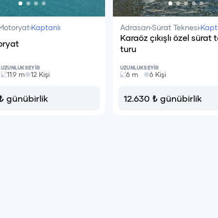
Motoryat
Kaptanlı
Adrasan
Sürat Teknesi
Kapt
Karaöz çıkışlı özel sürat 
oryat
turu
.
UZUNLUK
SEYİR
UZUNLUK
SEYİR
11.9
m
12
Kişi
6
m
6
Kişi
₺
günübirlik
12.630
₺
günübirlik