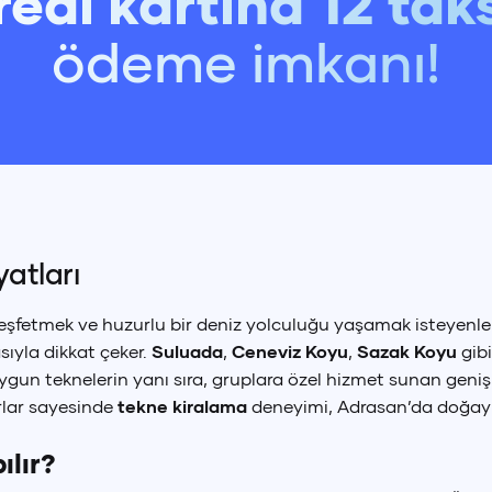
redi kartına 12 taks
ödeme imkanı!
atları
 keşfetmek ve huzurlu bir deniz yolculuğu yaşamak isteyenler 
ıyla dikkat çeker.
Suluada
,
Ceneviz Koyu
,
Sazak Koyu
gibi
a uygun teknelerin yanı sıra, gruplara özel hizmet sunan gen
rlar sayesinde
tekne kiralama
deneyimi, Adrasan’da doğayla
k Lirası
Euro
Amerikan
ılır?
(
TRY
)
€
(
EUR
)
$
(
U