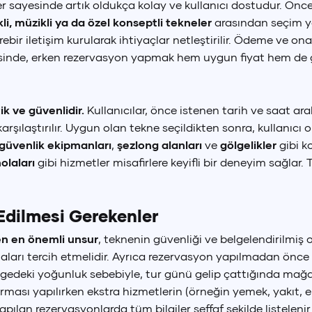
er sayesinde artık oldukça kolay ve kullanıcı dostudur. Öncelik
li, müzikli ya da özel konseptli tekneler
arasından seçim ya
ebir iletişim kurularak ihtiyaçlar netleştirilir. Ödeme ve o
+90 (850) 242 50 50
+90 (850) 242 50 50
+90 (850) 242 50 50
gesinde, erken rezervasyon yapmak hem uygun fiyat hem de g
ürkçe
English
+90 (850) 242 50 50
+90 (850) 242 50 50
+90 (850) 242 50 50
TR
EN
k ve güvenlidir.
Kullanıcılar, önce istenen tarih ve saat aral
karşılaştırılır. Uygun olan tekne seçildikten sonra, kullanıcı
güvenlik ekipmanları
,
şezlong alanları
ve
gölgelikler
gibi k
laları
gibi hizmetler misafirlere keyifli bir deneyim sağlar.
Edilmesi Gerekenler
en en önemli unsur
, teknenin güvenliği ve belgelendirilmiş 
aları tercih etmelidir. Ayrıca rezervasyon yapılmadan önce t
bölgedeki yoğunluk sebebiyle, tur günü gelip çattığında ma
ırması yapılırken ekstra hizmetlerin (örneğin yemek, yakıt, 
pılan rezervasyonlarda tüm bilgiler şeffaf şekilde listelenir