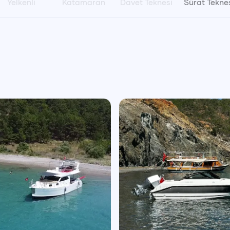
Yelkenli
Katamaran
Davet Teknesi
Sürat Tekne
Pts
Sal
Çar
Per
Cum
Cts
Paz
P
27
28
29
30
31
1
2
3
3
4
5
6
7
8
9
10
11
12
13
14
15
16
1
17
18
19
20
21
22
23
2
24
25
26
27
28
29
30
2
31
1
2
3
4
5
6