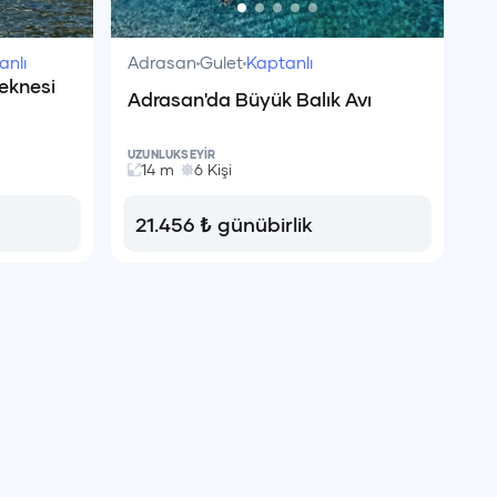
anlı
Adrasan
Gulet
Kaptanlı
teknesi
Adrasan'da Büyük Balık Avı
UZUNLUK
SEYİR
14
m
6
Kişi
21.456
₺
günübirlik