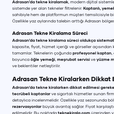
Adrasan’da tekne kiralamak
, modern dijital sisteml
sistemde yer alan tekneler filtrelenir.
Kaptanlı, yemek
Dil Seçimi
sahibiyle hem de platformun müşteri temsilcisiyle bir
Özellikle yaz aylarında talebin arttığı Adrasan böl
T
Adrasan Tekne Kiralama Süreci
Adrasan’da tekne kiralama süreci oldukça sistemati
kapasite, fiyat, hizmet içeriği ve görseller açısından 
tamamlar. Teknelerin çoğunda
profesyonel kaptan
,
boyunca
öğle yemeği
,
meşrubat servisi
ve
yüzme mo
ve beklentiler netleştirilir.
Adrasan Tekne Kiralarken Dikkat 
Adrasan’da tekne kiralarken dikkat edilmesi gerek
tecrübeli kaptanlar
ve sigortalı hizmetler sunan firm
detaylıca incelenmelidir. Özellikle yaz sezonunda 
rezervasyonlar
büyük avantaj sağlar. Fiyat karşılaşt
edilmelidir. Bu noktada
teknekirala.com
üzerinden ya