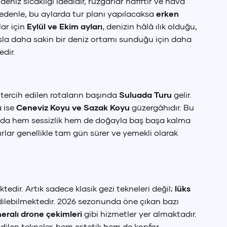
eniz sıcaklığı idealdir, rüzgarlar hafiftir ve hava
edenle, bu aylarda tur planı yapılacaksa
erken
ar için
Eylül ve Ekim ayları
, denizin hâlâ ılık olduğu,
asla daha sakin bir deniz ortamı sunduğu için daha
dir.
tercih edilen rotaların başında
Suluada Turu
gelir.
a ise
Ceneviz Koyu ve Sazak Koyu
güzergâhıdır. Bu
ığında hem sessizlik hem de doğayla baş başa kalma
lar genellikle tam gün sürer ve yemekli olarak
ktedir. Artık sadece klasik gezi tekneleri değil;
lüks
edilebilmektedir. 2026 sezonunda öne çıkan bazı
eralı drone çekimleri
gibi hizmetler yer almaktadır.
edilen tekneler, hem estetik hem de konfor