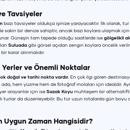
ve Tavsiyeler
in
bazı tavsiyeler oldukça işinize yarayacaktır. İlk olarak, 
 sakin bir denize sahiptir, ancak bazı koylara ulaşmak için
ı sunar. Güneşin tam tepede olduğu saatlerde ise
gölgelikli a
alan
Suluada
gibi görsel açıdan zengin koylara öncelik verilm
ir karar alınmalıdır.
 Yerler ve Önemli Noktalar
k doğal ve tarihi nokta vardır.
En çok ilgi gören destinas
ada, hem yüzme hem de fotoğraf molaları için idealdir. Ay
yer arayanlar için ise
Sazak Koyu
muhteşem bir alternatiftir
turlar da düzenleyebilir. Bu tür uzun rotalarda gün boyu den
En Uygun Zaman Hangisidir?