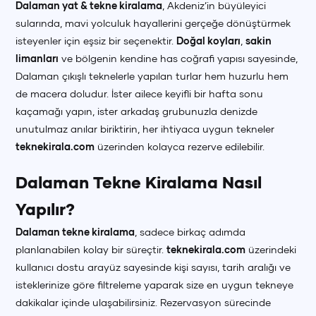
Dalaman yat & tekne kiralama
, Akdeniz’in büyüleyici
sularında, mavi yolculuk hayallerini gerçeğe dönüştürmek
isteyenler için eşsiz bir seçenektir.
Doğal koyları
,
sakin
limanları
ve bölgenin kendine has coğrafi yapısı sayesinde,
Dalaman çıkışlı teknelerle yapılan turlar hem huzurlu hem
de macera doludur. İster ailece keyifli bir hafta sonu
kaçamağı yapın, ister arkadaş grubunuzla denizde
unutulmaz anılar biriktirin, her ihtiyaca uygun tekneler
teknekirala.com
üzerinden kolayca rezerve edilebilir.
Dalaman Tekne Kiralama Nasıl
Yapılır?
Dalaman tekne kiralama
, sadece birkaç adımda
planlanabilen kolay bir süreçtir.
teknekirala.com
üzerindeki
kullanıcı dostu arayüz sayesinde kişi sayısı, tarih aralığı ve
isteklerinize göre filtreleme yaparak size en uygun tekneye
dakikalar içinde ulaşabilirsiniz. Rezervasyon sürecinde