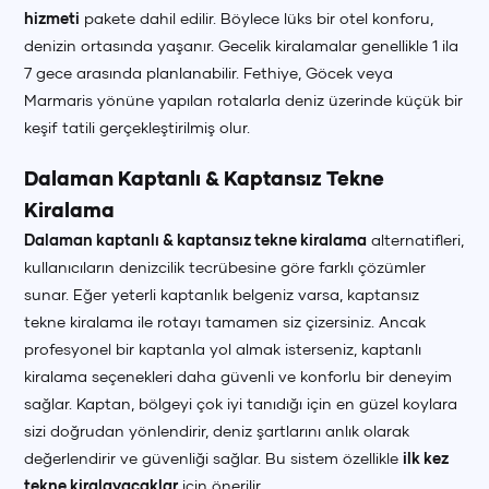
hizmeti
pakete dahil edilir. Böylece lüks bir otel konforu,
denizin ortasında yaşanır. Gecelik kiralamalar genellikle 1 ila
7 gece arasında planlanabilir. Fethiye, Göcek veya
Marmaris yönüne yapılan rotalarla deniz üzerinde küçük bir
+90 (850) 242 50 50
+90 (850) 242 50 50
+90 (850) 242 50 50
keşif tatili gerçekleştirilmiş olur.
Dalaman Kaptanlı & Kaptansız Tekne
+90 (850) 242 50 50
+90 (850) 242 50 50
+90 (850) 242 50 50
Kiralama
Dalaman kaptanlı & kaptansız tekne kiralama
alternatifleri,
kullanıcıların denizcilik tecrübesine göre farklı çözümler
sunar. Eğer yeterli kaptanlık belgeniz varsa, kaptansız
tekne kiralama ile rotayı tamamen siz çizersiniz. Ancak
profesyonel bir kaptanla yol almak isterseniz, kaptanlı
kiralama seçenekleri daha güvenli ve konforlu bir deneyim
sağlar. Kaptan, bölgeyi çok iyi tanıdığı için en güzel koylara
sizi doğrudan yönlendirir, deniz şartlarını anlık olarak
değerlendirir ve güvenliği sağlar. Bu sistem özellikle
ilk kez
tekne kiralayacaklar
için önerilir.