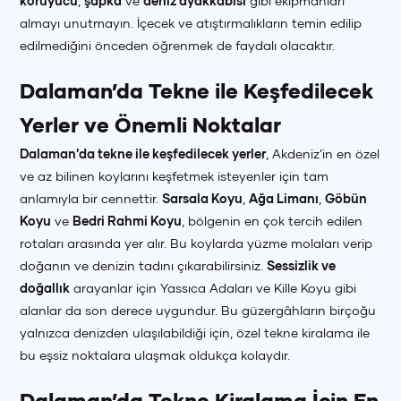
koruyucu
,
şapka
ve
deniz ayakkabısı
gibi ekipmanları
almayı unutmayın. İçecek ve atıştırmalıkların temin edilip
edilmediğini önceden öğrenmek de faydalı olacaktır.
Dalaman’da Tekne ile Keşfedilecek
Yerler ve Önemli Noktalar
Dalaman’da tekne ile keşfedilecek yerler
, Akdeniz’in en özel
ve az bilinen koylarını keşfetmek isteyenler için tam
anlamıyla bir cennettir.
Sarsala Koyu
,
Ağa Limanı
,
Göbün
Koyu
ve
Bedri Rahmi Koyu
, bölgenin en çok tercih edilen
rotaları arasında yer alır. Bu koylarda yüzme molaları verip
doğanın ve denizin tadını çıkarabilirsiniz.
Sessizlik ve
doğallık
arayanlar için Yassıca Adaları ve Kille Koyu gibi
alanlar da son derece uygundur. Bu güzergâhların birçoğu
yalnızca denizden ulaşılabildiği için, özel tekne kiralama ile
bu eşsiz noktalara ulaşmak oldukça kolaydır.
Dalaman’da Tekne Kiralama İçin En