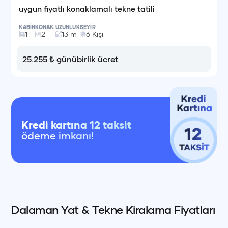
uygun fiyatlı konaklamalı tekne tatili
KABİN
KONAK.
UZUNLUK
SEYİR
1
2
13
m
6
Kişi
25.255
₺
günübirlik ücret
Kredi kartına 12 taksit
ödeme imkanı!
Dalaman Yat & Tekne Kiralama Fiyatları