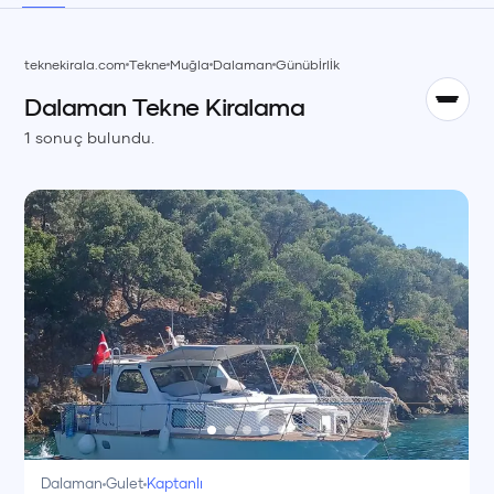
TR
teknekirala.com
Tekne
Muğla
Dalaman
Günübİrlİk
Dalaman
Tekne
Kiralama
English
EN
1
sonuç bulundu.
Dalaman
Gulet
Kaptanlı