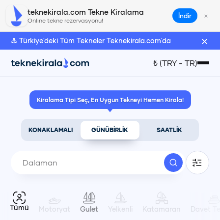
teknekirala.com Tekne Kiralama
×
İndir
Online tekne rezervasyonu!
×
⚓ Türkiye'deki Tüm Tekneler Teknekirala.com'da
Türk Lirası
₺
(
TRY
-
TR
)
₺
(
TRY
)
Kiralama Tipi Seç, En Uygun Tekneyi Hemen Kirala!
Euro
€
(
EUR
)
KONAKLAMALI
GÜNÜBİRLİK
SAATLİK
Amerikan Doları
$
(
USD
)
Dil Seçimi
Tümü
Motoryat
Gulet
Yelkenli
Katamaran
Davet Te
Türkçe