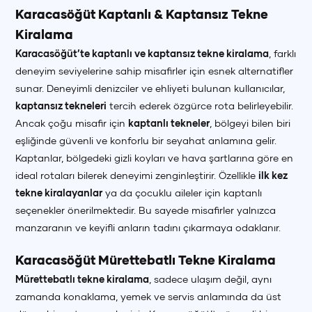
Karacasöğüt Kaptanlı & Kaptansız Tekne
Kiralama
Karacasöğüt’te kaptanlı ve kaptansız tekne kiralama
, farklı
deneyim seviyelerine sahip misafirler için esnek alternatifler
sunar. Deneyimli denizciler ve ehliyeti bulunan kullanıcılar,
kaptansız tekneleri
tercih ederek özgürce rota belirleyebilir.
Ancak çoğu misafir için
kaptanlı tekneler
, bölgeyi bilen biri
eşliğinde güvenli ve konforlu bir seyahat anlamına gelir.
Kaptanlar, bölgedeki gizli koyları ve hava şartlarına göre en
ideal rotaları bilerek deneyimi zenginleştirir. Özellikle
ilk kez
tekne kiralayanlar
ya da çocuklu aileler için kaptanlı
seçenekler önerilmektedir. Bu sayede misafirler yalnızca
manzaranın ve keyifli anların tadını çıkarmaya odaklanır.
Karacasöğüt Mürettebatlı Tekne Kiralama
Mürettebatlı tekne kiralama
, sadece ulaşım değil, aynı
zamanda konaklama, yemek ve servis anlamında da üst