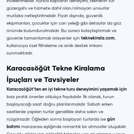
incelenmelidir. Ayrıca kaptanın deneyimi, teknenin tur
güzergahı ve hizmete dahil olan/olmayan unsurlar
mutlaka netleştirilmelidir. Fiyat dışında, güvenlik
ekipmanları, çocuklar için can yeleği gibi detaylar da göz
önünde bulundurulmalıdır. Bu süreci kolaylaştırmak ve
güvenle tamamlamak isteyenler için
teknekirala.com
,
kullanıcıya özel filtreleme ve anlık destek imkanı
sunmaktadır.
Karacasöğüt Tekne Kiralama
İpuçları ve Tavsiyeler
Karacasöğüt’ten en iyi tekne turu deneyimini yaşamak için
bazı pratik öneriler oldukça faydalıdır. İlk olarak, turun
başlayacağı saat doğru planlanmalıdır. Sabah erken
saatlerde yapılan turlar genellikle daha sakin ve
rüzgarsızdır. Öğleden sonra başlayan turlarda ise
gün
batımı
manzarası eşliğinde romantik bir atmosfer oluşabilir.
Çocuklu aileler için gölgelikli tekneler, yaş gruplarına uygun