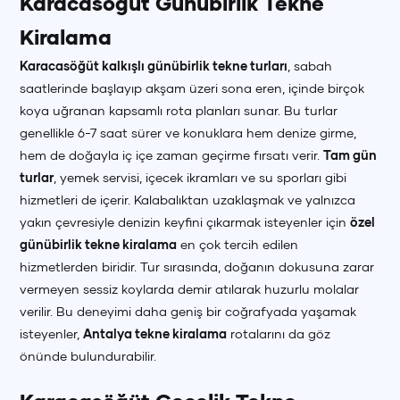
Karacasöğüt Günübirlik Tekne
Kiralama
Karacasöğüt kalkışlı günübirlik tekne turları
, sabah
saatlerinde başlayıp akşam üzeri sona eren, içinde birçok
koya uğranan kapsamlı rota planları sunar. Bu turlar
+90 (850) 242 50 50
+90 (850) 242 50 50
+90 (850) 242 50 50
genellikle 6-7 saat sürer ve konuklara hem denize girme,
hem de doğayla iç içe zaman geçirme fırsatı verir.
Tam gün
+90 (850) 242 50 50
+90 (850) 242 50 50
+90 (850) 242 50 50
turlar
, yemek servisi, içecek ikramları ve su sporları gibi
hizmetleri de içerir. Kalabalıktan uzaklaşmak ve yalnızca
yakın çevresiyle denizin keyfini çıkarmak isteyenler için
özel
günübirlik tekne kiralama
en çok tercih edilen
hizmetlerden biridir. Tur sırasında, doğanın dokusuna zarar
vermeyen sessiz koylarda demir atılarak huzurlu molalar
verilir. Bu deneyimi daha geniş bir coğrafyada yaşamak
isteyenler,
Antalya tekne kiralama
rotalarını da göz
önünde bulundurabilir.