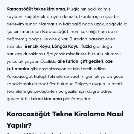
Karacasöğüt tekne kiralama
, Muğla’nın saklı kalmış
koylarını keşfetmek isteyen deniz tutkunları için eşsiz bir
deneyim sunar. Marmaris’in kalabalığından uzak, doğayla iç
içe bir liman olan Karacasöğüt, hem sakinliği hem de el
değmemiş doğası ile öne çıkar. Buradan hareket eden
tekneler,
Bencik Koyu
,
Löngöz Koyu
,
Tuzla
gibi doğa
harikası duraklara uğrayarak misafirlere huzurlu bir mavi
yolculuk yaşatır. Özellikle
aile turları
,
çift gezileri
,
özel
kutlamalar
gibi organizasyonlar için tercih edilen
Karacasöğüt kalkışlı teknelerde saatlik, günlük ya da gece
konaklamalı alternatifler bulunur. Bölgeye uygun, ruhsatlı
teknelerle gerçekleştirilen bu geziler için doğru adres
güvenilir bir
tekne kiralama
platformudur.
Karacasöğüt Tekne Kiralama Nasıl
Yapılır?