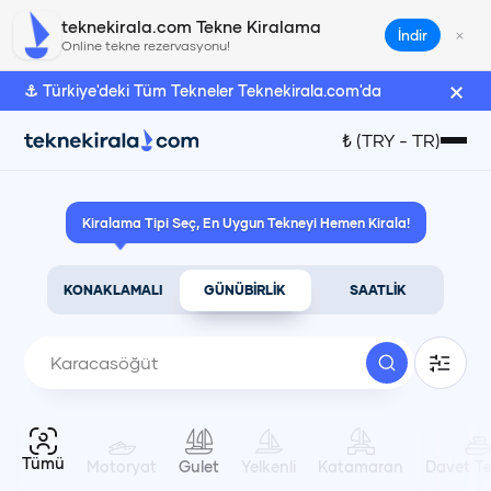
teknekirala.com Tekne Kiralama
×
İndir
Online tekne rezervasyonu!
×
⚓ Türkiye'deki Tüm Tekneler Teknekirala.com'da
Türk Lirası
₺
(
TRY
-
TR
)
₺
(
TRY
)
Kiralama Tipi Seç, En Uygun Tekneyi Hemen Kirala!
Euro
€
(
EUR
)
KONAKLAMALI
GÜNÜBİRLİK
SAATLİK
Amerikan Doları
$
(
USD
)
Dil Seçimi
Tümü
Motoryat
Gulet
Yelkenli
Katamaran
Davet Te
Türkçe