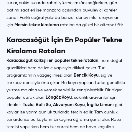
turlar, sakin sularda rahat yüzme imkânı sağlarken; gün
batımı saatleri ise manzara açısından büyüleyici kareler
sunar. Farklı coğrafyalarda benzer deneyimler arayanlar
için
Mersin tekne kiralama
rotaları da güzel bir alternatiftir.
Karacasöğüt İçin En Popüler Tekne
Kiralama Rotaları
Karacasöğüt kalkışlı en popüler tekne rotaları
, hem doğal
güzellikleri hem de izole yapısıyla dikkat çeker. Tur
programlarının vazgeçilmezi olan
Bencik Koyu
, sığ ve
turkuaz deniziyle öne çıkar. Bu koya yapılan turlar genellikle
yüzme molaları ve yemek servisi ile zenginleştirilir. Bir diğer
popüler durak olan
Löngöz Koyu
, sakinlik arayanlar için
idealdir.
Tuzla
,
Ballı Su
,
Akvaryum Koyu
,
İngiliz Limanı
gibi
koylar ise yarım günlük turlarda tercih edilir. Tam günlük
turlarda ise bu koyların birkaçına uğrama şansı olur. Rota
tercihi yapılırken hem tur süresi hem de hava koşulları