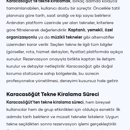
Karacasöğüt’te tekne kiralamak
, birkaç adımda kolayca
tamamlanabilen, kullanıcı dostu bir süreçtir. Öncelikle tatil
planınıza göre tarih, saat aralığı ve kişi sayısı belirlenir.
Ardından platform üzerinde yer alan tekneler, kriterlere
göre filtrelenerek değerlendirilir.
Kaptanlı
,
yemekli
,
özel
organizasyonlu
ya da
müzikli tekneler
gibi alternatifler
üzerinden karar verilir. Seçilen tekne ile ilgili tüm bilgiler
(görseller, rota, hizmet detayları, fiyatlar) platformda açıkça
sunulur. Rezervasyon onayıyla birlikte kaptan ile iletişim
kurulur ve detaylar netleştirilir. Karacasöğüt gibi doğal
koruma statüsüne sahip bölgelerde, bu sürecin
profesyonelce yönetilmesi, deneyimi kusursuz hale getirir.
Karacasöğüt Tekne Kiralama Süreci
Karacasöğüt’ten tekne kiralama süreci
, hem bireysel
kullanıcılar hem de grup etkinlikleri için oldukça esnektir. İlk
adımda tarih belirlenir ve müsait tekneler listelenir. Uygun
tekne seçildikten sonra rezervasyon işlemi gerçekleştirilir.