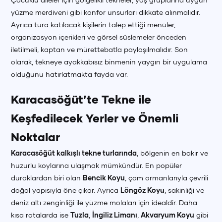
yüzme merdiveni gibi konfor unsurları dikkate alınmalıdır.
Ayrıca tura katılacak kişilerin talep ettiği menüler,
organizasyon içerikleri ve görsel süslemeler önceden
iletilmeli, kaptan ve mürettebatla paylaşılmalıdır. Son
olarak, tekneye ayakkabısız binmenin yaygın bir uygulama
olduğunu hatırlatmakta fayda var.
Karacasöğüt’te Tekne ile
Keşfedilecek Yerler ve Önemli
Noktalar
Karacasöğüt kalkışlı tekne turlarında
, bölgenin en bakir ve
huzurlu koylarına ulaşmak mümkündür. En popüler
duraklardan biri olan
Bencik Koyu
, çam ormanlarıyla çevrili
doğal yapısıyla öne çıkar. Ayrıca
Löngöz Koyu
, sakinliği ve
deniz altı zenginliği ile yüzme molaları için idealdir. Daha
kısa rotalarda ise
Tuzla
,
İngiliz Limanı
,
Akvaryum Koyu
gibi