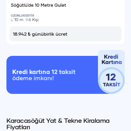
Söğütlü'de 10 Metre Gulet
UZUNLUK
SEYİR
10
m
6
Kişi
18.942
₺
günübirlik ücret
Kredi kartına 12 taksit
ödeme imkanı!
Karacasöğüt Yat & Tekne Kiralama
Fiyatları