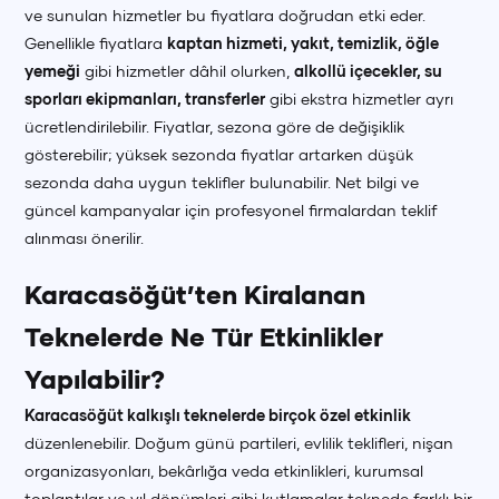
ve sunulan hizmetler bu fiyatlara doğrudan etki eder.
Genellikle fiyatlara
kaptan hizmeti, yakıt, temizlik, öğle
yemeği
gibi hizmetler dâhil olurken,
alkollü içecekler, su
sporları ekipmanları, transferler
gibi ekstra hizmetler ayrı
ücretlendirilebilir. Fiyatlar, sezona göre de değişiklik
gösterebilir; yüksek sezonda fiyatlar artarken düşük
sezonda daha uygun teklifler bulunabilir. Net bilgi ve
güncel kampanyalar için profesyonel firmalardan teklif
alınması önerilir.
Karacasöğüt’ten Kiralanan
Teknelerde Ne Tür Etkinlikler
Yapılabilir?
Karacasöğüt kalkışlı teknelerde birçok özel etkinlik
düzenlenebilir. Doğum günü partileri, evlilik teklifleri, nişan
organizasyonları, bekârlığa veda etkinlikleri, kurumsal
toplantılar ve yıl dönümleri gibi kutlamalar teknede farklı bir