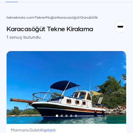
TR
teknekirala.com
Tekne
Muğla
Karacasöğüt
Günübİrlİk
Karacasöğüt
Tekne
Kiralama
English
EN
1
sonuç bulundu.
Marmaris
Gulet
Kaptanlı