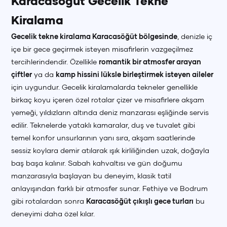
Karacasöğüt Gecelik Tekne
Kiralama
Gecelik tekne kiralama Karacasöğüt bölgesinde
, denizle iç
içe bir gece geçirmek isteyen misafirlerin vazgeçilmez
tercihlerindendir. Özellikle
romantik bir atmosfer arayan
çiftler
ya da
kamp hissini lüksle birleştirmek isteyen aileler
için uygundur. Gecelik kiralamalarda tekneler genellikle
birkaç koyu içeren özel rotalar çizer ve misafirlere akşam
yemeği, yıldızların altında deniz manzarası eşliğinde servis
edilir. Teknelerde yataklı kamaralar, duş ve tuvalet gibi
temel konfor unsurlarının yanı sıra, akşam saatlerinde
sessiz koylara demir atılarak ışık kirliliğinden uzak, doğayla
baş başa kalınır. Sabah kahvaltısı ve gün doğumu
manzarasıyla başlayan bu deneyim, klasik tatil
anlayışından farklı bir atmosfer sunar. Fethiye ve Bodrum
gibi rotalardan sonra
Karacasöğüt çıkışlı gece turları
bu
deneyimi daha özel kılar.