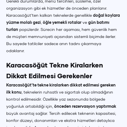
Gerekli durumlarda, menü tercihleri, süsleme, özel
organizasyon gibi ek hizmetler de önceden planlanır.
Karacasöğüt’ten kalkan teknelerde genellikle
doğal koylara
yüzme molalı gezi
,
öğle yemekli rotalar
ve
gün batımı
turları
popülerdir. Sürecin her aşaması, hem güvenlik hem
de müşteri memnuniyeti açısından sistemli biçimde ilerler.
Bu sayede tatilciler sadece anın tadını çıkarmaya
odaklanır.
Karacasöğüt Tekne Kiralarken
Dikkat Edilmesi Gerekenler
Karacasöğüt’te tekne kiralarken dikkat edilmesi gereken
ilk konu
, teknelerin ruhsatlı ve sigortalı olup olmadığının
kontrol edilmesidir. Özellikle yaz sezonunda bölgede
yoğunluk artabildiği için,
önceden rezervasyon yaptırmak
büyük avantaj sağlar. Tercih edilecek teknenin kapasitesi,
konfor düzeyi, donanımları ve ekstra hizmetleri detaylıca