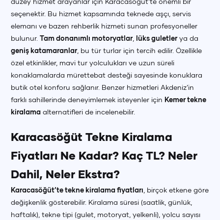
düzey hizmet arayanlar için Karacasöğüt’te önemli bir
seçenektir. Bu hizmet kapsamında teknede aşçı, servis
elemanı ve bazen rehberlik hizmeti sunan profesyoneller
bulunur.
Tam donanımlı motoryatlar
,
lüks guletler
ya da
geniş katamaranlar
, bu tür turlar için tercih edilir. Özellikle
özel etkinlikler, mavi tur yolculukları ve uzun süreli
konaklamalarda mürettebat desteği sayesinde konuklara
butik otel konforu sağlanır. Benzer hizmetleri Akdeniz’in
farklı sahillerinde deneyimlemek isteyenler için
Kemer tekne
kiralama
alternatifleri de incelenebilir.
Karacasöğüt Tekne Kiralama
Fiyatları Ne Kadar? Kaç TL? Neler
Dahil, Neler Ekstra?
Karacasöğüt’te tekne kiralama fiyatları
, birçok etkene göre
değişkenlik gösterebilir. Kiralama süresi (saatlik, günlük,
haftalık), tekne tipi (gulet, motoryat, yelkenli), yolcu sayısı