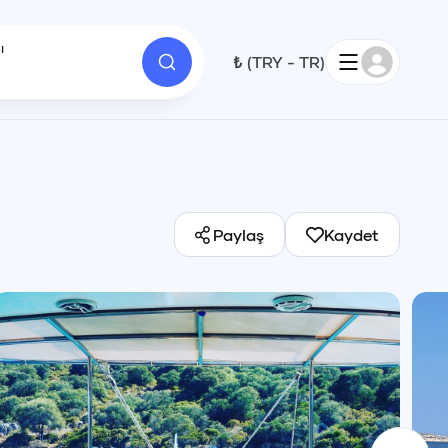
ı
₺
(
TRY
-
TR
)
1
Paylaş
Kaydet