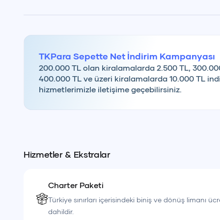
tatilinize unutulmaz anılar ekler.
Dil Seçimi
T
TKPara Sepette Net İndirim Kampanyası
200.000 TL olan kiralamalarda 2.500 TL, 300.00
400.000 TL ve üzeri kiralamalarda 10.000 TL indi
hizmetlerimizle iletişime geçebilirsiniz.
Hizmetler & Ekstralar
Charter Paketi
Türkiye sınırları içerisindeki biniş ve dönüş limanı ücr
dahildir.