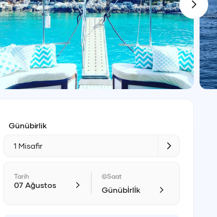
Günübirlik
1 Misafir
Tarih
Saat
07 Ağustos
Günübİrlİk
Giriş
Çıkış