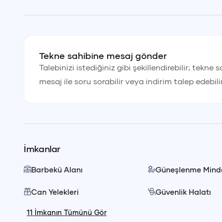
zaman servis edilir.
💰 Fiyata Dahil Olanlar
Tekne sahibine mesaj gönder
Kaptan
Talebinizi istediğiniz gibi şekillendirebilir; tekne 
mesaj ile soru sorabilir veya indirim talep edebili
Yemek ve servis personeli
Öğle yemeği (içecekler hariç)
İmkanlar
Yakıt
Barbekü Alanı
Güneşlenme Minde
Can Yelekleri
Güvenlik Halatı
Tür
Günübirlik turlarımız, denizde geçirilen keyifli bir gün
₺
11
İmkanın Tümünü Gör