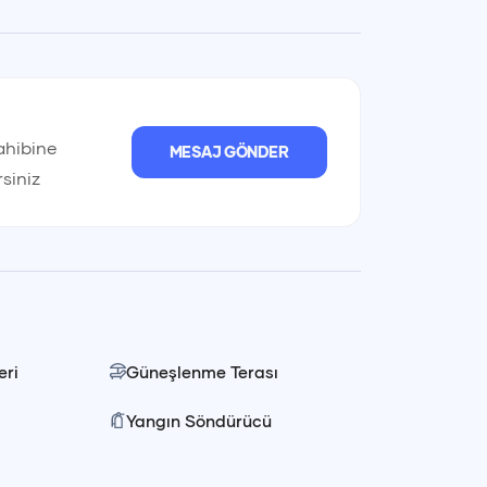
sahibine
MESAJ GÖNDER
rsiniz
Ağustos 2026
Pts
Sal
Çar
Per
Cum
Cts
Paz
P
ri
Güneşlenme Terası
Yangın Söndürücü
27
28
29
30
31
1
2
3
k Lirası
Euro
Amerikan
, leziz yemekler ve keşfedilecek koylar ile
(
TRY
)
€
(
EUR
)
$
(
U
3
4
5
6
7
8
9