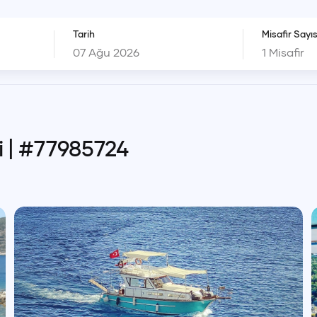
Tarih
Misafir Sayıs
1
Misafir
i
| #
77985724