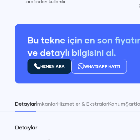
tarafından kullanılır.
Bu tekne için en son fiyatı
ve detaylı bilgisini al.
HEMEN ARA
WHATSAPP HATTI
Detaylar
İmkanlar
Hizmetler & Ekstralar
Konum
Şartla
Detaylar