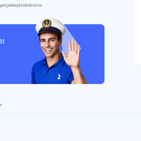
gerçekleştirebilirsiniz.
nı
r