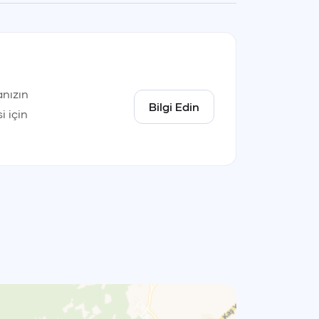
nızın
Bilgi Edin
i için