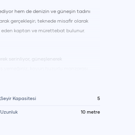
ediyor hem de denizin ve güneşin tadını
rak gerçekleşir; teknede misafir olarak
t eden kaptan ve mürettebat bulunur.
rek serinliyor, güneşlenerek
mış yemeğiniz, koyun huzurlu manzarası
Gün içinde dilediğiniz zaman yüzebilir,
f yapabilirsiniz.
Seyir Kapasitesi
5
Uzunluk
10
metre
ekler tekne mürettebatımız tarafından özenle
ekler soğuk olarak saklanır ve istediğiniz