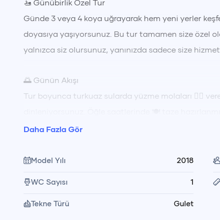
🚤 Günübirlik Özel Tur
Günde 3 veya 4 koya uğrayarak hem yeni yerler keşf
doyasıya yaşıyorsunuz. Bu tur tamamen size özel ola
yalnızca siz olursunuz, yanınızda sadece size hizme
🌅 Günün Akışı
Tur boyunca turkuaz sularda yüzme molaları 🏊‍♂️ vere
dinleniyorsunuz. Öğle saatlerinde 🍽️ taze hazırlan
eşliğinde mürettebatımız tarafından servis ediliyor. 
Daha Fazla Gör
güneşlenebilir ya da koyların sakin atmosferinde keyi
Model Yılı
2018
🥗 Yemek ve Hizmet Düzeni
WC Sayısı
1
Öğle yemeği fiyata dahildir, içecekler hariçtir. Yem
Tekne Türü
Gulet
hazırlanır ve servis edilir. Yanınızda getirdiğiniz içec