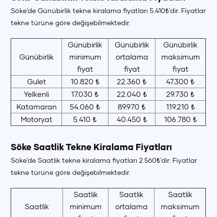
Söke'de Günübirlik tekne kiralama fiyatları 5.410₺'dir. Fiyatlar
tekne türüne göre değişebilmektedir.
Günübirlik
Günübirlik
Günübirlik
Günübirlik
minimum
ortalama
maksimum
fiyat
fiyat
fiyat
Gulet
10.820 ₺
22.360 ₺
47.300 ₺
Yelkenli
17.030 ₺
22.040 ₺
29.730 ₺
Katamaran
54.060 ₺
89.970 ₺
119.210 ₺
Motoryat
5.410 ₺
40.450 ₺
106.780 ₺
Söke Saatlik Tekne Kiralama Fiyatları
Söke'de Saatlik tekne kiralama fiyatları 2.560₺'dir. Fiyatlar
tekne türüne göre değişebilmektedir.
Saatlik
Saatlik
Saatlik
Saatlik
minimum
ortalama
maksimum