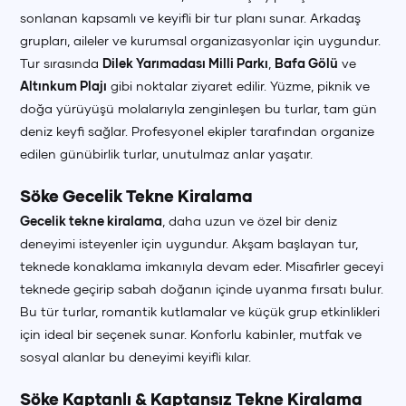
sonlanan kapsamlı ve keyifli bir tur planı sunar. Arkadaş
grupları, aileler ve kurumsal organizasyonlar için uygundur.
Tur sırasında
Dilek Yarımadası Milli Parkı
,
Bafa Gölü
ve
Altınkum Plajı
gibi noktalar ziyaret edilir. Yüzme, piknik ve
doğa yürüyüşü molalarıyla zenginleşen bu turlar, tam gün
deniz keyfi sağlar. Profesyonel ekipler tarafından organize
edilen günübirlik turlar, unutulmaz anlar yaşatır.
Söke Gecelik Tekne Kiralama
Gecelik tekne kiralama
, daha uzun ve özel bir deniz
deneyimi isteyenler için uygundur. Akşam başlayan tur,
teknede konaklama imkanıyla devam eder. Misafirler geceyi
teknede geçirip sabah doğanın içinde uyanma fırsatı bulur.
Bu tür turlar, romantik kutlamalar ve küçük grup etkinlikleri
için ideal bir seçenek sunar. Konforlu kabinler, mutfak ve
sosyal alanlar bu deneyimi keyifli kılar.
Söke Kaptanlı & Kaptansız Tekne Kiralama