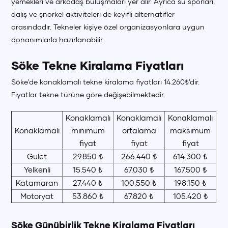
yemekleri ve arkadaş buluşmaları yer alır. Ayrıca su sporları,
dalış ve şnorkel aktiviteleri de keyifli alternatifler
arasındadır. Tekneler kişiye özel organizasyonlara uygun
donanımlarla hazırlanabilir.
Söke Tekne Kiralama Fiyatları
Söke'de konaklamalı tekne kiralama fiyatları 14.260₺'dir.
Fiyatlar tekne türüne göre değişebilmektedir.
Konaklamalı
Konaklamalı
Konaklamalı
Konaklamalı
minimum
ortalama
maksimum
fiyat
fiyat
fiyat
Gulet
29.850 ₺
266.440 ₺
614.300 ₺
Yelkenli
15.540 ₺
67.030 ₺
167.500 ₺
Katamaran
27.440 ₺
100.550 ₺
198.150 ₺
Motoryat
53.860 ₺
67.820 ₺
105.420 ₺
Söke Günübirlik Tekne Kiralama Fiyatları