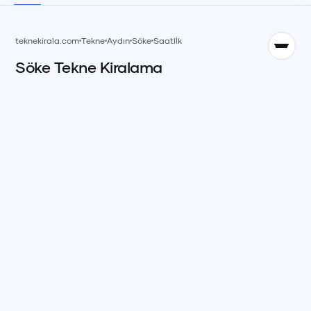
TR
teknekirala.com
Tekne
Aydın
Söke
Saatlİk
Söke
Tekne
Kiralama
English
EN