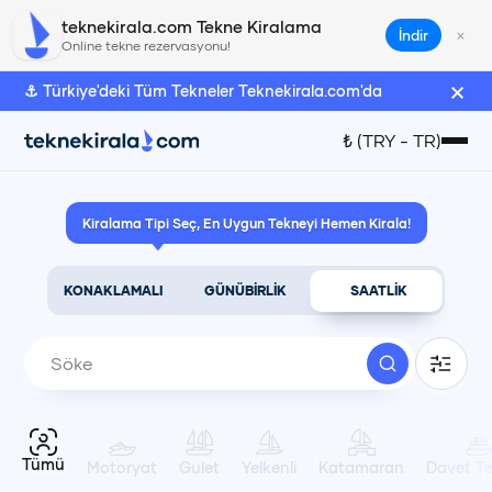
Söke Tekne Kiralama | teknekirala.com
teknekirala.com Tekne Kiralama
×
İndir
Online tekne rezervasyonu!
×
⚓ Türkiye'deki Tüm Tekneler Teknekirala.com'da
Türk Lirası
₺
(
TRY
-
TR
)
₺
(
TRY
)
Kiralama Tipi Seç, En Uygun Tekneyi Hemen Kirala!
Euro
€
(
EUR
)
KONAKLAMALI
GÜNÜBİRLİK
SAATLİK
Amerikan Doları
$
(
USD
)
Dil Seçimi
Tümü
Motoryat
Gulet
Yelkenli
Katamaran
Davet Te
Türkçe