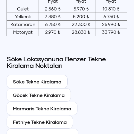
fiyat
fiyat
fiyat
Gulet
2.560 ₺
5.970 ₺
10.810 ₺
Yelkenli
3.380 ₺
5.200 ₺
6.750 ₺
Katamaran
6.750 ₺
22.300 ₺
25.990 ₺
Motoryat
2.970 ₺
28.830 ₺
33.790 ₺
Söke
Lokasyonuna Benzer
Tekne
Kiralama Noktaları
Söke
Tekne Kiralama
Göcek
Tekne Kiralama
Marmaris
Tekne Kiralama
Fethiye
Tekne Kiralama