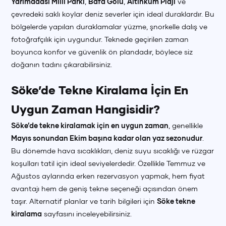
Yarımadası Milli Parkı
,
Bafa Gölü
,
Altınkum Plajı
ve
çevredeki saklı koylar deniz severler için ideal duraklardır. Bu
bölgelerde yapılan duraklamalar yüzme, şnorkelle dalış ve
fotoğrafçılık için uygundur. Teknede geçirilen zaman
boyunca konfor ve güvenlik ön plandadır, böylece siz
doğanın tadını çıkarabilirsiniz.
Söke’de Tekne Kiralama İçin En
Uygun Zaman Hangisidir?
Söke’de tekne kiralamak için en uygun zaman
, genellikle
Mayıs sonundan Ekim başına kadar olan yaz sezonudur
.
Bu dönemde hava sıcaklıkları, deniz suyu sıcaklığı ve rüzgar
koşulları tatil için ideal seviyelerdedir. Özellikle Temmuz ve
Ağustos aylarında erken rezervasyon yapmak, hem fiyat
avantajı hem de geniş tekne seçeneği açısından önem
taşır. Alternatif planlar ve tarih bilgileri için
Söke tekne
kiralama
sayfasını inceleyebilirsiniz.