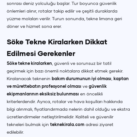
sonrası deniz yolculuğu başlar. Tur boyunca güvenlik
önlemleri alınır, rotalar takip edilir ve çeşitli duraklarda
yüzme molaları verilir. Turun sonunda, tekne limana geri
döner ve hizmet sona erer.
Söke Tekne Kiralarken Dikkat
Edilmesi Gerekenler
Söke tekne kiralarken
, güvenli ve sorunsuz bir tatil
geçirmek için bazı önemli noktalara dikkat etmek gerekir.
Kiralanacak teknenin
bakım durumunun iyi olması
,
kaptan
ve mürettebatın profesyonel olması
ve
güvenlik
ekipmanlarının eksiksiz bulunması
en öncelikli
kriterlerdendir. Ayrıca, rotalar ve hava koşulları hakkında
bilgi alınmalı, fiyatlandırmada nelerin dahil olduğu ve ekstra
+90 (850) 242 50 50
+90 (850) 242 50 50
+90 (850) 242 50 50
ücretlendirmeler netleştirilmelidir. Kaliteli ve güvenilir
tekneleri bulmak için
teknekirala.com
adresi ziyaret
+90 (850) 242 50 50
+90 (850) 242 50 50
+90 (850) 242 50 50
edilebilir.