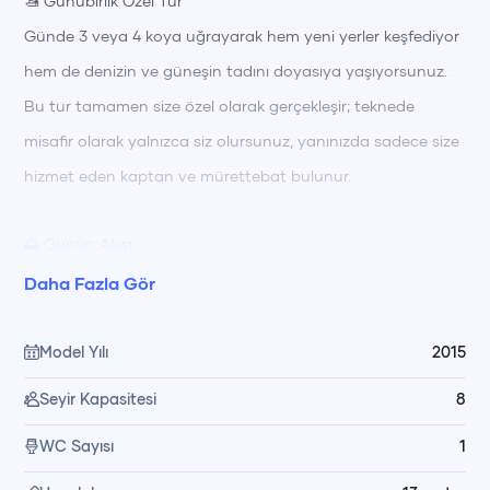
🚤 Günübirlik Özel Tur
Günde 3 veya 4 koya uğrayarak hem yeni yerler keşfediyor
hem de denizin ve güneşin tadını doyasıya yaşıyorsunuz.
Bu tur tamamen size özel olarak gerçekleşir; teknede
misafir olarak yalnızca siz olursunuz, yanınızda sadece size
hizmet eden kaptan ve mürettebat bulunur.
🌅 Günün Akışı
Tur boyunca turkuaz sularda yüzme molaları 🏊‍♂️ vererek
Daha Fazla Gör
serinliyor, güneşlenerek dinleniyorsunuz. Öğle saatlerinde
🍽️ taze hazırlanmış yemeğiniz, koyun huzurlu manzarası
Model Yılı
2015
eşliğinde mürettebatımız tarafından servis ediliyor. Gün
Seyir Kapasitesi
8
içinde dilediğiniz zaman yüzebilir, güneşlenebilir ya da
WC Sayısı
1
koyların sakin atmosferinde keyif yapabilirsiniz.