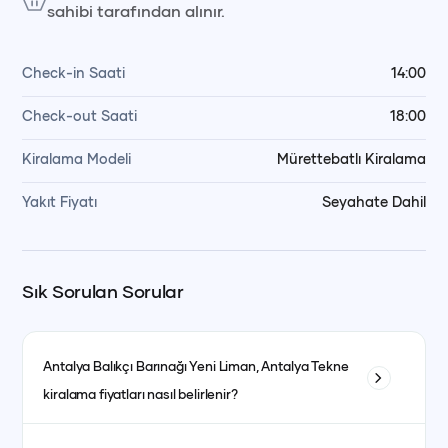
sahibi tarafından alınır.
Check-in Saati
14:00
Check-out Saati
18:00
Kiralama Modeli
Mürettebatlı Kiralama
Yakıt Fiyatı
Seyahate Dahil
Sık Sorulan Sorular
Antalya Balıkçı Barınağı Yeni Liman, Antalya
Tekne
kiralama fiyatları nasıl belirlenir?
Tekne kiralama fiyatları; teknenin tipi, uzunluğu, kabin sayısı