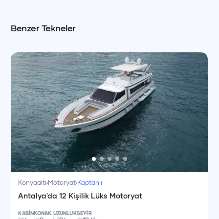
Benzer Tekneler
Konyaaltı
Motoryat
Kaptanlı
Antalya'da 12 Kişilik Lüks Motoryat
KABİN
KONAK.
UZUNLUK
SEYİR