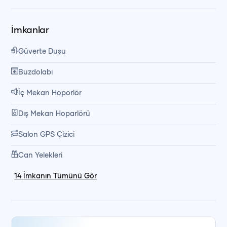
Yakıt
İmkanlar
Güverte Duşu
Günübirlik turlarımız, denizde geçirilen keyifli bir gün, leziz
Buzdolabı
yemekler ve keşfedilecek koylar ile tatilinize unutulmaz
İç Mekan Hoporlör
anılar ekler.
Dış Mekan Hoparlörü
Salon GPS Çizici
Can Yelekleri
14
İmkanın Tümünü Gör