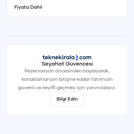
Fiyata Dahil
+90 (850) 242 50 50
+90 (850) 242 50 50
+90 (850) 242 50 50
+90 (850) 242 50 50
+90 (850) 242 50 50
+90 (850) 242 50 50
Seyahat Güvencesi
Rezervasyon öncesinden başlayarak,
konaklamanızın bitişine kadar tatilinizin
güvenli ve keyifli geçmesi için yanınızdayız.
Bilgi Edin