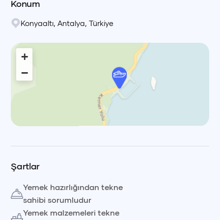
Konum
Konyaaltı
,
Antalya
,
Türkiye
+
−
Leaflet
|
© OpenStreetMap, © CARTO Voyag
Şartlar
Yemek hazırlığından tekne
sahibi sorumludur
Yemek malzemeleri tekne