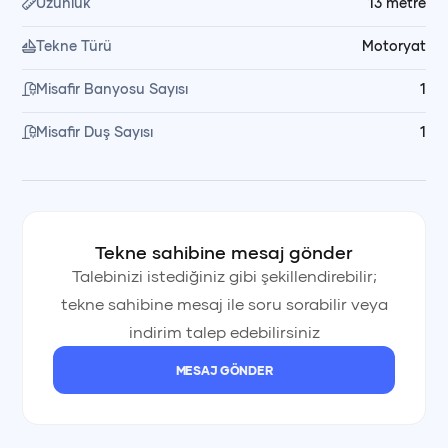
Uzunluk
13
metre
🥗 Yemek ve Hizmet Düzeni
Tekne Türü
Motoryat
Öğle yemeği fiyata dahildir, içecekler hariçtir. Yemekler
Misafir Banyosu Sayısı
1
tekne mürettebatımız tarafından özenle hazırlanır ve servis
edilir. Yanınızda getirdiğiniz içecekler soğuk olarak saklanır
Misafir Duş Sayısı
1
ve istediğiniz zaman servis edilir.
💰 Fiyata Dahil Olanlar
Tekne sahibine mesaj gönder
Kaptan
Talebinizi istediğiniz gibi şekillendirebilir;
tekne sahibine mesaj ile soru sorabilir veya
indirim talep edebilirsiniz
Yemek ve servis personeli
MESAJ GÖNDER
Öğle yemeği (içecekler hariç)