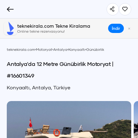
teknekirala.com Tekne Kiralama
×
İndir
Online tekne rezervasyonu!
teknekirala.com
Motoryat
Antalya
Konyaaltı
Günübirlik
Antalya'da 12 Metre Günübirlik Motoryat
|
#
16601349
Konyaaltı
,
Antalya
,
Türkiye