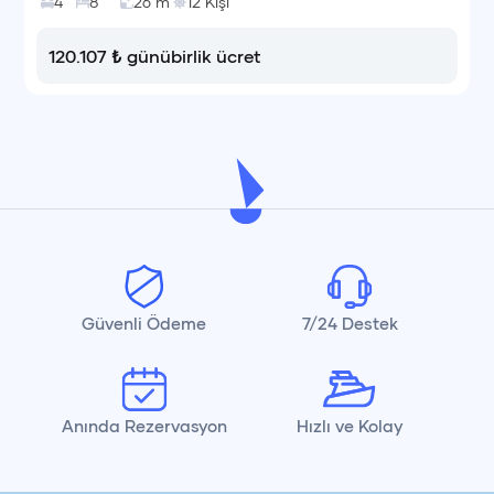
4
8
26
m
12
Kişi
120.107
₺
günübirlik ücret
Güvenli Ödeme
7/24 Destek
Anında Rezervasyon
Hızlı ve Kolay