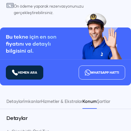
Ön ödeme yaparak rezervasyonunuzu
gerçekleştirebilirsiniz.
Bu tekne için en son
fiyatını ve detaylı
bilgisini al.
HEMEN ARA
WHATSAPP HATTI
Detaylar
İmkanlar
Hizmetler & Ekstralar
Konum
Şartlar
Detaylar