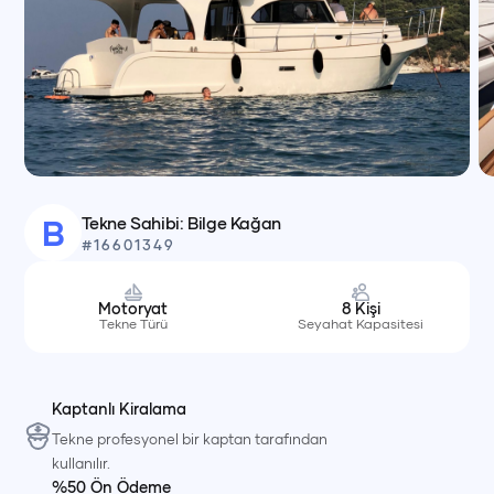
Tekne Sahibi:
Bilge
Kağan
B
#
16601349
Motoryat
8
Kişi
Tekne Türü
Seyahat Kapasitesi
Kaptanlı Kiralama
Tekne profesyonel bir kaptan tarafından
kullanılır.
%50 Ön Ödeme