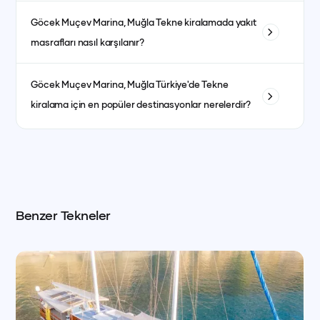
atıştırmalıklar) ise fiyata dahil olmayıp misafirlerin tercihine
Evet, kaptanlı ve kaptansız kiralama seçenekleri
göre ayrıca planlanır.
Göcek Muçev Marina, Muğla
Tekne kiralamada yakıt
bulunmaktadır. Kaptansız kiralama için yeterli denizcilik
masrafları nasıl karşılanır?
tecrübesine sahip olmanız gerekmektedir.
Yakıt masrafları genellikle kiralama ücretine dahildir. bazı
Göcek Muçev Marina, Muğla
Türkiye'de Tekne
teknelerde fiyat ayrı olabilmektedir. her teknenin ilan detay
kiralama için en popüler destinasyonlar nerelerdir?
kısmında görebilirsiniz.
İstanbul, Bodrum, Marmaris, Göcek, Fethiye ve Antalya en
popüler yat kiralama destinasyonlarındandır.
Benzer Tekneler