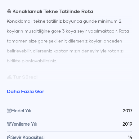
⛵ Konaklamalı Tekne Tatilinde Rota
Konaklamalı tekne tatiliniz boyunca günde minimum 2,
koyların müsaitliğine göre 3 koya seyir yapılmaktadır. Rota
tamamen size göre şekillenir; dilerseniz koyları önceden
belirleyebilir, dilerseniz kaptanımızın deneyimiyle rotanızı
birlikte planlayabilirsiniz.
🌊 Tur Süreci
Tur boyunca bölgenin en güzel koylarında seyir yapar,
Daha Fazla Gör
berrak sularda yüzerek ve güneşlenerek güne başlarsınız.
Gün içinde farklı koylarda yüzme molaları, dinlenme ve keşif
Model Yılı
2017
için zamanınız olur; gün boyu hazırlanan öğünler
Yenileme Yılı
2019
mürettebatımız tarafından teknede özenle hazırlanıp servis
edilir. Akşam saatlerinde gün batımı manzarası eşliğinde
Seyir Kapasitesi
14