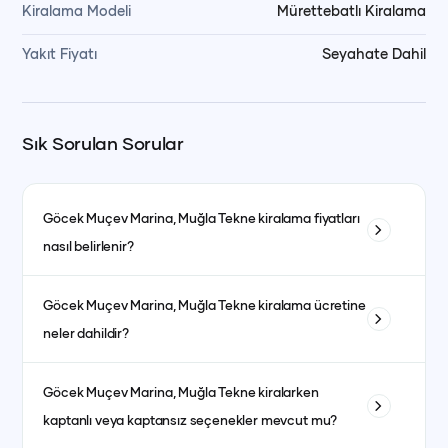
Kiralama Modeli
Mürettebatlı Kiralama
Yakıt Fiyatı
Seyahate Dahil
Sık Sorulan Sorular
Göcek Muçev Marina, Muğla
Tekne kiralama fiyatları
nasıl belirlenir?
Tekne kiralama fiyatları; teknenin tipi, uzunluğu, kabin sayısı
Göcek Muçev Marina, Muğla
Tekne kiralama ücretine
ve bulunduğu bölgeye göre değişiklik gösterir. Ayrıca sezon
neler dahildir?
dönemleri de fiyatları etkiler. Yüksek sezonda fiyatlar daha
yüksek olurken, düşük sezonda daha avantajlı fiyatlarla
Fiyata genellikle kaptanlı kiralanan teknelerde kaptan, aşçı,
kiralama yapmak mümkündür.
Göcek Muçev Marina, Muğla
Tekne kiralarken
garson, yakıt, son temizlik ve limandan alma-bırakma
kaptanlı veya kaptansız seçenekler mevcut mu?
hizmetleri dahildir. Kumanya (yiyecek, içecek ve