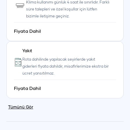
Klima kullanımı günlük 4 saat ile sınırlıdır. Farklı
süre talepleri ve özel koşullar için lütfen
+90 (850) 242 50 50
+90 (850) 242 50 50
+90 (850) 242 50 50
bizimle iletişime geçiniz.
+90 (850) 242 50 50
+90 (850) 242 50 50
+90 (850) 242 50 50
Fiyata Dahil
Yakıt
Rota dahilinde yapılacak seyirlerde yakıt
giderleri fiyata dahildir, misafirlerimize ekstra bir
ücret yansıtılmaz.
Fiyata Dahil
Tümünü Gör