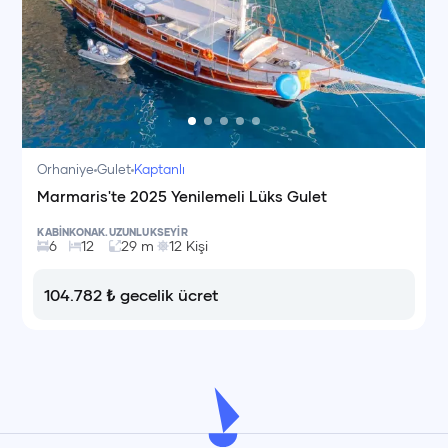
Orhaniye
Gulet
Kaptanlı
Marmaris'te 2025 Yenilemeli Lüks Gulet
KABİN
KONAK.
UZUNLUK
SEYİR
6
12
29
m
12
Kişi
104.782
₺
gecelik ücret