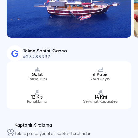
Tekne Sahibi:
Genco
G
#
28283337
Gulet
6
Kabin
Tekne Türü
Oda Sayısı
12
Kişi
14
Kişi
Konaklama
Seyahat Kapasitesi
Kaptanlı Kiralama
Tekne profesyonel bir kaptan tarafından