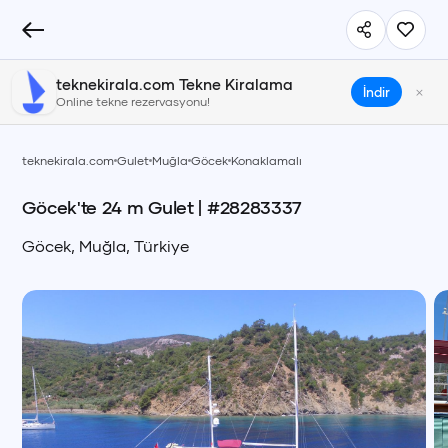
teknekirala.com Tekne Kiralama
×
İndir
Online tekne rezervasyonu!
teknekirala.com
Gulet
Muğla
Göcek
Konaklamalı
Göcek'te 24 m Gulet
| #
28283337
Göcek
,
Muğla
,
Türkiye