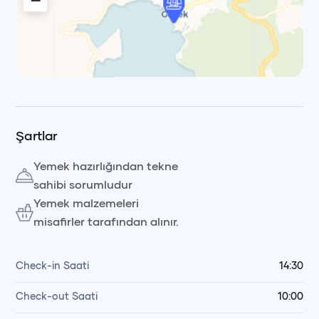
−
Leaflet
|
© OpenStreetMap, © CARTO Voyag
Şartlar
Yemek hazırlığından tekne
sahibi sorumludur
Yemek malzemeleri
misafirler tarafından alınır.
Check-in Saati
14:30
Check-out Saati
10:00