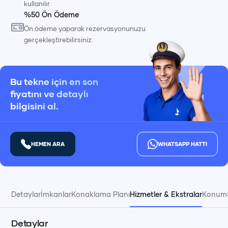
kullanılır.
%50 Ön Ödeme
Ön ödeme yaparak rezervasyonunuzu
gerçekleştirebilirsiniz.
Bu tekne için en son
fiyatını ve detaylı
bilgisini al.
HEMEN ARA
WHATSAPP HATTI
Detaylar
İmkanlar
Konaklama Planı
Hizmetler & Ekstralar
Konum
Detaylar