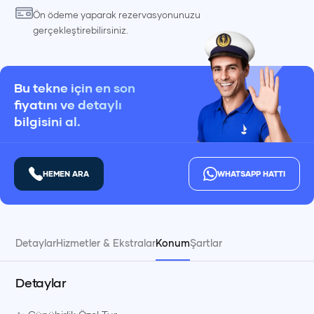
Ön ödeme yaparak rezervasyonunuzu
gerçekleştirebilirsiniz.
Bu tekne için en son
fiyatını ve detaylı
bilgisini al.
HEMEN ARA
WHATSAPP HATTI
Detaylar
Hizmetler & Ekstralar
Konum
Şartlar
Detaylar