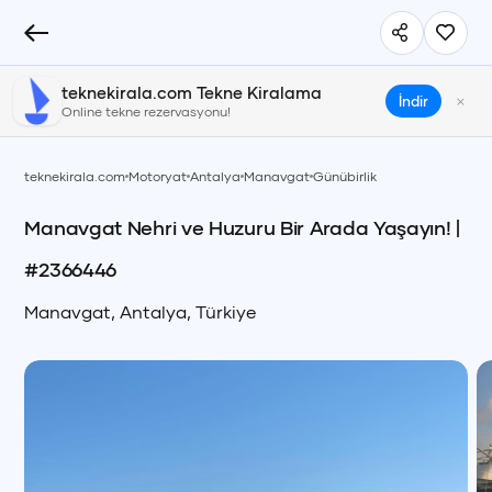
teknekirala.com Tekne Kiralama
×
İndir
Online tekne rezervasyonu!
teknekirala.com
Motoryat
Antalya
Manavgat
Günübirlik
Manavgat Nehri ve Huzuru Bir Arada Yaşayın!
|
#
2366446
Manavgat
,
Antalya
,
Türkiye