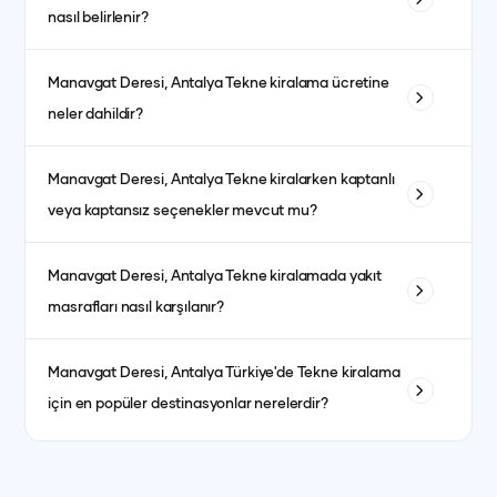
nasıl belirlenir?
Tekne kiralama fiyatları; teknenin tipi, uzunluğu, kabin sayısı
Manavgat Deresi, Antalya
Tekne kiralama ücretine
ve bulunduğu bölgeye göre değişiklik gösterir. Ayrıca sezon
neler dahildir?
dönemleri de fiyatları etkiler. Yüksek sezonda fiyatlar daha
yüksek olurken, düşük sezonda daha avantajlı fiyatlarla
Fiyata genellikle kaptanlı kiralanan teknelerde kaptan, aşçı,
kiralama yapmak mümkündür.
Manavgat Deresi, Antalya
Tekne kiralarken kaptanlı
garson, yakıt, son temizlik ve limandan alma-bırakma
veya kaptansız seçenekler mevcut mu?
hizmetleri dahildir. Kumanya (yiyecek, içecek ve
atıştırmalıklar) ise fiyata dahil olmayıp misafirlerin tercihine
Evet, kaptanlı ve kaptansız kiralama seçenekleri
göre ayrıca planlanır.
Manavgat Deresi, Antalya
Tekne kiralamada yakıt
bulunmaktadır. Kaptansız kiralama için yeterli denizcilik
masrafları nasıl karşılanır?
tecrübesine sahip olmanız gerekmektedir.
Yakıt masrafları genellikle kiralama ücretine dahildir. bazı
Manavgat Deresi, Antalya
Türkiye'de Tekne kiralama
teknelerde fiyat ayrı olabilmektedir. her teknenin ilan detay
için en popüler destinasyonlar nerelerdir?
kısmında görebilirsiniz.
İstanbul, Bodrum, Marmaris, Göcek, Fethiye ve Antalya en
popüler yat kiralama destinasyonlarındandır.