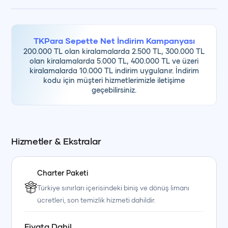
Yakıt
TKPara Sepette Net İndirim Kampanyası
200.000 TL olan kiralamalarda 2.500 TL, 300.000 TL
olan kiralamalarda 5.000 TL, 400.000 TL ve üzeri
Günübirlik turlarımız, denizde geçirilen keyifli bir gün,
kiralamalarda 10.000 TL indirim uygulanır. İndirim
keşfedilecek koylar ve tamamen kendi damak zevkinize
kodu için müşteri hizmetlerimizle iletişime
geçebilirsiniz.
göre planlanabilecek bir yemek düzeni ile tatilinize esneklik
katar.
Hizmetler & Ekstralar
Charter Paketi
Türkiye sınırları içerisindeki biniş ve dönüş limanı
ücretleri, son temizlik hizmeti dahildir.
Fiyata Dahil