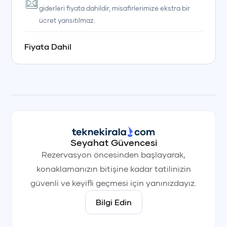
giderleri fiyata dahildir, misafirlerimize ekstra bir
ücret yansıtılmaz.
Fiyata Dahil
Seyahat Güvencesi
Rezervasyon öncesinden başlayarak,
konaklamanızın bitişine kadar tatilinizin
güvenli ve keyifli geçmesi için yanınızdayız.
+90 (850) 242 50 50
+90 (850) 242 50 50
+90 (850) 242 50 50
Bilgi Edin
+90 (850) 242 50 50
+90 (850) 242 50 50
+90 (850) 242 50 50