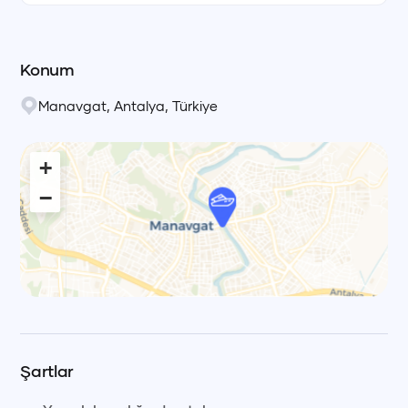
Konum
Manavgat
,
Antalya
,
Türkiye
+
−
Leaflet
|
© OpenStreetMap, © CARTO Voyag
Şartlar