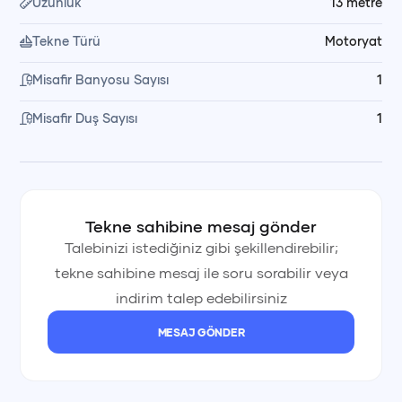
Uzunluk
13
metre
Tekne Türü
Motoryat
🥗 Yemek ve Kumanya Düzeni
Misafir Banyosu Sayısı
1
Yemek ve içecekler fiyata dahil değildir. Kumanya ve
içecekleri misafirler getirir. Dilerseniz alışverişi kendiniz
Misafir Duş Sayısı
1
yapabilir veya sizin yerinize tekne mürettebatımız alışverişi
yapar, siz ödemesini yaparsınız. Mürettebat, getirdiğiniz
malzemeleri özenle pişirir ve servis eder.
Tekne sahibine mesaj gönder
Talebinizi istediğiniz gibi şekillendirebilir;
💰 Fiyata Dahil Olanlar
tekne sahibine mesaj ile soru sorabilir veya
indirim talep edebilirsiniz
Kaptan
MESAJ GÖNDER
Yemek ve servis personeli