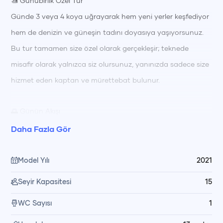
🚤 Günübirlik Özel Tur
Günde 3 veya 4 koya uğrayarak hem yeni yerler keşfediyor
hem de denizin ve güneşin tadını doyasıya yaşıyorsunuz.
Bu tur tamamen size özel olarak gerçekleşir; teknede
misafir olarak yalnızca siz olursunuz, yanınızda sadece size
hizmet eden kaptan ve mürettebat bulunur.
🌅 Günün Akışı
Tur boyunca turkuaz sularda yüzme molaları 🏊‍♂️ vererek
Daha Fazla Gör
serinliyor, güneşlenerek dinleniyorsunuz. Öğle saatlerinde
🍽️ yemeğinizi dilediğiniz şekilde hazırlayabiliyor ya da
Model Yılı
2021
yanınızda getirdiğiniz kumanyayı mürettebatımızın pişirip
Seyir Kapasitesi
15
servis etmesini isteyebiliyorsunuz. Gün içinde dilediğiniz
WC Sayısı
1
zaman yüzebilir, güneşlenebilir ya da koyların sakin
atmosferinde keyif yapabilirsiniz.