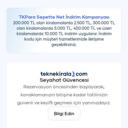
uygulanmaktadır.
TKPara Sepette Net İndirim Kampanyası
Ekipman Desteği:
Gemimizde bulunan
200.000 TL olan kiralamalarda 2.500 TL, 300.000 TL
profesyonel ses sistemi, projeksiyon ve eğlence
olan kiralamalarda 5.000 TL, 400.000 TL ve üzeri
kiralamalarda 10.000 TL indirim uygulanır. İndirim
donanımları etkinlik sahiplerine
ücretsiz
olarak
kodu için müşteri hizmetlerimizle iletişime
sunulur.
geçebilirsiniz.
Ekstra Süre:
Belirlenen saatlerin aşılması
durumunda saat başı
1.000 €
ek ücret uygulanır.
Seyahat Güvencesi
🍽️ Gastronomi ve Menü Seçenekleri
Rezervasyon öncesinden başlayarak,
Davetlerinizin lezzet ayağını, damak tadınıza uygun
konaklamanızın bitişine kadar tatilinizin
farklı konseptlerle şekillendiriyoruz:
güvenli ve keyifli geçmesi için yanınızdayız.
Bilgi Edin
Kişi Başı Fiyat
Menü Tipi
İçerik Detayı
(KDV Hariç)