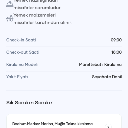
misafirler sorumludur
durumunda mutfak ve bar kullanımı için
1.000 €
Yemek malzemeleri
hizmet bedeli uygulanır. Ayrıca toplam gemi kira
misafirler tarafından alınır.
bedeli üzerinden
%5 servis ücreti
eklenmektedir.
Check-in Saati
09:00
✨ Neden Bizi Tercih Etmelisiniz?
Stabilizatör Teknolojisi:
Denizin hareketinden
Check-out Saati
18:00
etkilenmeden, karadaki konforu aratmayan bir
Kiralama Modeli
Mürettebatlı Kiralama
davet alanı.
Yakıt Fiyatı
Seyahate Dahil
Kişiselleştirilebilir Konseptler:
Lansman, gala
veya düğünleriniz için görsel kataloğumuzdaki
temalardan ilham alabilir veya kendi hayalinizi
Sık Sorulan Sorular
hayata geçirebilirsiniz.
Tam Donanımlı Altyapı:
Teknik ihtiyaçlarınızdan
Bodrum Merkez Marina, Muğla
Tekne kiralama