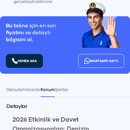
gerçekleştirebilirsiniz.
Bu tekne için en son
fiyatını ve detaylı
bilgisini al.
HEMEN ARA
WHATSAPP HATTI
Detaylar
İmkanlar
Konum
Şartlar
Detaylar
2026 Etkinlik ve Davet
Organizasyonları: Denizin