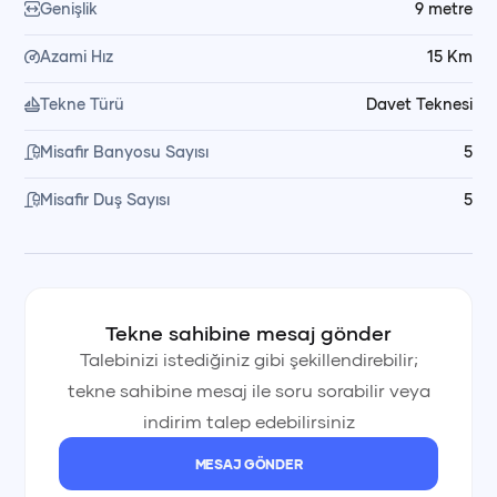
Genişlik
9
metre
25 - 100
201 -
DÖNEM
200
Kişi
350 Kişi
Azami Hız
15
Km
Kişi
Tekne Türü
Davet Teknesi
Bahar &
Misafir Banyosu Sayısı
5
Güz
11.500€
12.750€
15.300€
Misafir Duş Sayısı
5
(Nisan /
+ KDV
+ KDV
+ KDV
Mayıs /
Ekim)
Tekne sahibine mesaj gönder
Yaz
Talebinizi istediğiniz gibi şekillendirebilir;
12.750€
15.300€
17.800€
tekne sahibine mesaj ile soru sorabilir veya
(Haziran -
+ KDV
+ KDV
+ KDV
indirim talep edebilirsiniz
Eylül)
MESAJ GÖNDER
Kış