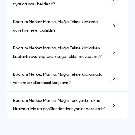
dekorasyona kadar her detayda profesyonel
fiyatları nasıl belirlenir?
çözüm ortaklığı.
Tekne kiralama fiyatları; teknenin tipi, uzunluğu, kabin sayısı
Bodrum Merkez Marina, Muğla
Tekne kiralama
ve bulunduğu bölgeye göre değişiklik gösterir. Ayrıca sezon
ücretine neler dahildir?
dönemleri de fiyatları etkiler. Yüksek sezonda fiyatlar daha
yüksek olurken, düşük sezonda daha avantajlı fiyatlarla
Fiyata genellikle kaptanlı kiralanan teknelerde kaptan, aşçı,
kiralama yapmak mümkündür.
Bodrum Merkez Marina, Muğla
Tekne kiralarken
garson, yakıt, son temizlik ve limandan alma-bırakma
kaptanlı veya kaptansız seçenekler mevcut mu?
hizmetleri dahildir. Kumanya (yiyecek, içecek ve
atıştırmalıklar) ise fiyata dahil olmayıp misafirlerin tercihine
Evet, kaptanlı ve kaptansız kiralama seçenekleri
göre ayrıca planlanır.
Bodrum Merkez Marina, Muğla
Tekne kiralamada
bulunmaktadır. Kaptansız kiralama için yeterli denizcilik
yakıt masrafları nasıl karşılanır?
tecrübesine sahip olmanız gerekmektedir.
Yakıt masrafları genellikle kiralama ücretine dahildir. bazı
Bodrum Merkez Marina, Muğla
Türkiye'de Tekne
teknelerde fiyat ayrı olabilmektedir. her teknenin ilan detay
kiralama için en popüler destinasyonlar nerelerdir?
kısmında görebilirsiniz.
İstanbul, Bodrum, Marmaris, Göcek, Fethiye ve Antalya en
popüler yat kiralama destinasyonlarındandır.