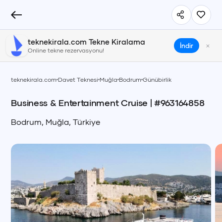
teknekirala.com Tekne Kiralama
×
İndir
Online tekne rezervasyonu!
teknekirala.com
Davet Teknesi
Muğla
Bodrum
Günübirlik
Business & Entertainment Cruise
| #
963164858
Bodrum
,
Muğla
,
Türkiye