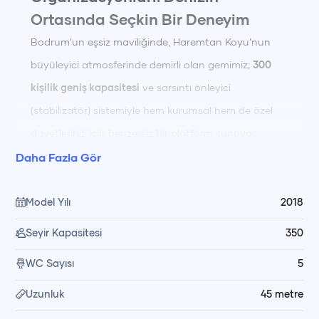
Ortasında Seçkin Bir Deneyim
Bodrum’un eşsiz maviliğinde, Haremtan Koyu’nun
büyüleyici atmosferinde demirli olan gemimiz;
300
kişilik geniş kapasitesi
ve sarsıntı önleyici
(stabilizatör) sistemiyle hem kurumsal hem de özel
davetleriniz için benzersiz bir platform sunuyor.
Daha Fazla Gör
İster stratejik bir iş toplantısı, ister hayallerinizdeki
masalsı bir düğün olsun; profesyonel ekibimiz ve
Model Yılı
2018
esnek operasyonel yapımızla etkinliğinizi unutulmaz
Seyir Kapasitesi
350
bir deneyime dönüştürüyoruz.
WC Sayısı
5
⚓
Gemi Kira Fiyatlandırması
Uzunluk
45
metre
101 -