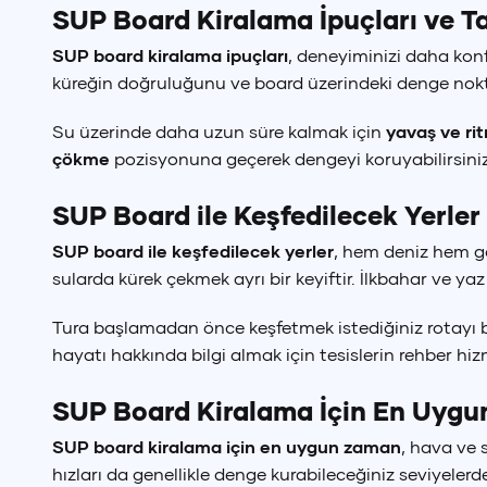
SUP Board Kiralama İpuçları ve T
Dil Seçimi
SUP board kiralama ipuçları
, deneyiminizi daha konfo
küreğin doğruluğunu ve board üzerindeki denge nokta
T
Su üzerinde daha uzun süre kalmak için
yavaş ve rit
çökme
pozisyonuna geçerek dengeyi koruyabilirsiniz
SUP Board ile Keşfedilecek Yerler
SUP board ile keşfedilecek yerler
, hem deniz hem göl
sularda kürek çekmek ayrı bir keyiftir. İlkbahar ve y
Tura başlamadan önce keşfetmek istediğiniz rotayı beli
hayatı hakkında bilgi almak için tesislerin rehber hiz
SUP Board Kiralama İçin En Uygu
SUP board kiralama için en uygun zaman
, hava ve 
hızları da genellikle denge kurabileceğiniz seviyelerd