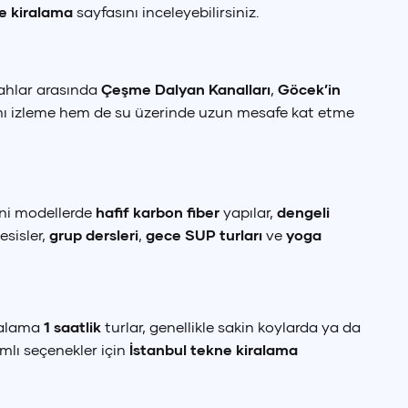
e kiralama
sayfasını inceleyebilirsiniz.
rgahlar arasında
Çeşme Dalyan Kanalları
,
Göcek’in
amı izleme hem de su üzerinde uzun mesafe kat etme
Yeni modellerde
hafif karbon fiber
yapılar,
dengeli
esisler,
grup dersleri
,
gece SUP turları
ve
yoga
rtalama
1 saatlik
turlar, genellikle sakin koylarda ya da
amlı seçenekler için
İstanbul tekne kiralama