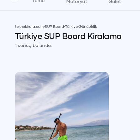
Tümü
Motoryat
Gulet
teknekirala.com
SUP Board
Türkiye
Günübİrlİk
Türkiye
SUP Board
Kiralama
1
sonuç bulundu.