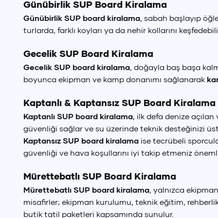
Günübirlik SUP Board Kiralama
Günübirlik SUP board kiralama
, sabah başlayıp öğl
turlarda, farklı koyları ya da nehir kollarını keşfedeb
Gecelik SUP Board Kiralama
Gecelik SUP board kiralama
, doğayla baş başa kalm
boyunca ekipman ve kamp donanımı sağlanarak
ka
Kaptanlı & Kaptansız SUP Board Kiralama
Kaptanlı SUP board kiralama
, ilk defa denize açılan
güvenliği sağlar ve su üzerinde teknik desteğinizi üst
Kaptansız SUP board kiralama
ise tecrübeli sporcula
güvenliği ve hava koşullarını iyi takip etmeniz önemli
Mürettebatlı SUP Board Kiralama
Mürettebatlı SUP board kiralama
, yalnızca ekipman
misafirler; ekipman kurulumu, teknik eğitim, rehberlik
butik tatil paketleri kapsamında sunulur.