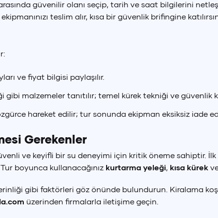
r arasında güvenilir olanı seçip, tarih ve saat bilgilerini n
ipmanınızı teslim alır, kısa bir güvenlik brifingine katılırsın
r:
arı ve fiyat bilgisi paylaşılır.
i gibi malzemeler tanıtılır; temel kürek tekniği ve güvenlik kur
gürce hareket edilir; tur sonunda ekipman eksiksiz iade edil
mesi Gerekenler
üvenli ve keyifli bir su deneyimi için kritik öneme sahiptir. 
n. Tur boyunca kullanacağınız
kurtarma yeleği
,
kısa kürek
v
erinliği gibi faktörleri göz önünde bulundurun. Kiralama koşu
k Lirası
Euro
Amerikan
la.com
üzerinden firmalarla iletişime geçin.
(
TRY
)
€
(
EUR
)
$
(
U