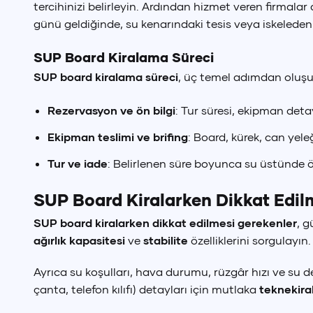
tercihinizi belirleyin. Ardından hizmet veren firmala
günü geldiğinde, su kenarındaki tesis veya iskeleden ek
SUP Board Kiralama Süreci
SUP board kiralama süreci
, üç temel adımdan oluşu
Rezervasyon ve ön bilgi
: Tur süresi, ekipman detayl
Ekipman teslimi ve brifing
: Board, kürek, can yeleğ
Tur ve iade
: Belirlenen süre boyunca su üstünde öz
SUP Board Kiralarken Dikkat Edil
SUP board kiralarken dikkat edilmesi gerekenler
, g
ağırlık kapasitesi
ve
stabilite
özelliklerini sorgulayı
Ayrıca su koşulları, hava durumu, rüzgâr hızı ve su d
Tür
çanta, telefon kılıfı) detayları için mutlaka
teknekira
₺