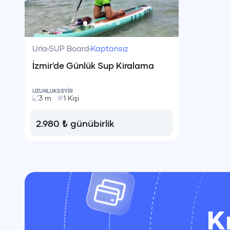
Urla
SUP Board
Kaptansız
İzmir'de Günlük Sup Kiralama
UZUNLUK
SEYİR
3
m
1
Kişi
2.980
₺
günübirlik
K