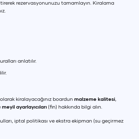
etleştirerek rezervasyonunuzu tamamlayın. Kiralama
ız.
alları anlatılır.
ir.
İlk olarak kiralayacağınız boardun
malzeme kalitesi
,
e
meyil ayarlayıcıları
(fin) hakkında bilgi alın.
lları, iptal politikası ve ekstra ekipman (su geçirmez
 Doları
SD
)