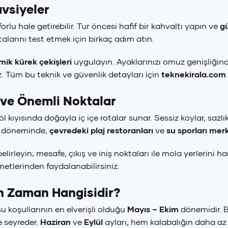
avsiyeler
rlu hale getirebilir. Tur öncesi hafif bir kahvaltı yapın ve
g
+90 (850) 242 50 50
+90 (850) 242 50 50
+90 (850) 242 50 50
larını test etmek için birkaç adım atın.
ürkçe
English
+90 (850) 242 50 50
+90 (850) 242 50 50
+90 (850) 242 50 50
TR
EN
mik kürek çekişleri
uygulayın. Ayaklarınızı omuz genişliğin
. Tüm bu teknik ve güvenlik detayları için
teknekirala.com
 ve Önemli Noktalar
 kıyısında doğayla iç içe rotalar sunar. Sessiz koylar, sazlı
az döneminde,
çevredeki plaj restoranları
ve
su sporları merk
rleyin; mesafe, çıkış ve iniş noktaları ile mola yerlerini h
metlerinden faydalanabilirsiniz.
n Zaman Hangisidir?
su koşullarının en elverişli olduğu
Mayıs – Ekim
dönemidir. B
e seyreder.
Haziran
ve
Eylül
ayları, hem kalabalığın daha az