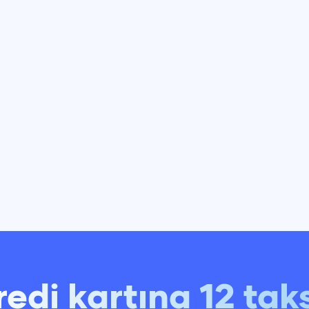
redi kartına 12 taks