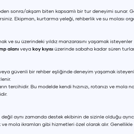
eden sonra/akşam biten kapsamlı bir tur deneyimi sunar. G
ilirsiniz. Ekipman, kurtarma yeleği, rehberlik ve su molası org
ak ve su üzerindeki yıldız manzarasını yaşamak isteyenler i
mp alanı
veya
koy kıyısı
üzerinde sabaha kadar süren turlar
 veya güvenli bir rehber eşliğinde deneyim yaşamak isteyenler 
lenir.
rın tercihidir. Bu modelde kendi hızınızı, rotanızı ve mola 
dir.
 değil aynı zamanda destek ekibinin de sizinle olduğu ayrıc
 ve mola ikramları gibi hizmetleri özel olarak alır. Genellikl