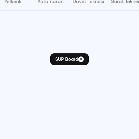
Yelkenli
Katamaran
Davet Teknesi
Sürat Tekne
Pts
Sal
Çar
Per
Cum
Cts
Paz
P
27
28
29
30
31
1
2
3
3
4
5
6
7
8
9
10
11
12
13
14
15
16
1
17
18
19
20
21
22
23
2
SUP Board
24
25
26
27
28
29
30
2
31
1
2
3
4
5
6