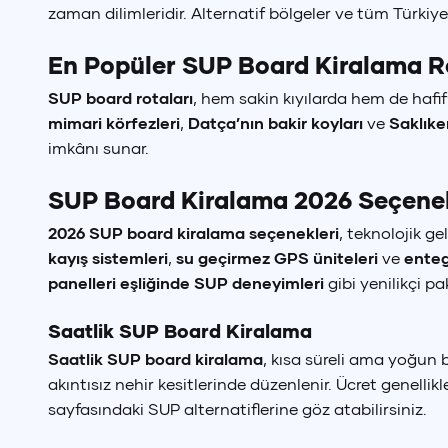
zaman dilimleridir. Alternatif bölgeler ve tüm Türkiye
En Popüler SUP Board Kiralama R
SUP board rotaları
, hem sakin kıyılarda hem de hafif
mimari körfezleri
,
Datça’nın bakir koyları
ve
Saklıke
imkânı sunar.
SUP Board Kiralama 2026 Seçenek
2026 SUP board kiralama seçenekleri
, teknolojik g
kayış sistemleri
,
su geçirmez GPS üniteleri
ve
enteg
panelleri eşliğinde SUP deneyimleri
gibi yenilikçi p
Saatlik SUP Board Kiralama
Saatlik SUP board kiralama
, kısa süreli ama yoğun 
akıntısız nehir kesitlerinde düzenlenir. Ücret genelli
sayfasındaki SUP alternatiflerine göz atabilirsiniz.