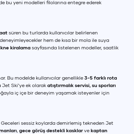
de bu yeni modelleri filolarına entegre ederek
saat
süren bu turlarda kullanıcılar belirlenen
ez deneyimleyecekler hem de kısa bir mola ile suya
ekne kiralama
sayfasında listelenen modeller, saatlik
ar. Bu modelde kullanıcılar genellikle
3-5 farklı rota
 Jet Ski’ye ek olarak
atıştırmalık servisi, su sporları
oğayla iç içe bir deneyim yaşamak isteyenler için
nır. Geceleri sessiz koylarda demirlemiş tekneden Jet
pmanları
,
gece görüş destekli kasklar
ve
kaptan