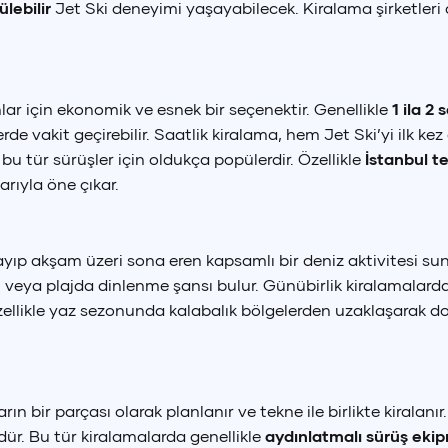
lebilir
Jet Ski deneyimi yaşayabilecek. Kiralama şirketleri 
nlar için ekonomik ve esnek bir seçenektir. Genellikle
1 ila 2 
erde vakit geçirebilir. Saatlik kiralama, hem Jet Ski’yi ilk k
, bu tür sürüşler için oldukça popülerdir. Özellikle
İstanbul t
rıyla öne çıkar.
yıp akşam üzeri sona eren kapsamlı bir deniz aktivitesi sun
veya plajda dinlenme şansı bulur. Günübirlik kiralamalarda
zellikle yaz sezonunda kalabalık bölgelerden uzaklaşarak d
arın bir parçası olarak planlanır ve tekne ile birlikte kirala
ür. Bu tür kiralamalarda genellikle
aydınlatmalı sürüş eki