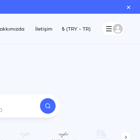
×
akkımızda
İletişim
₺
(
TRY
-
TR
)
0
Çıkış
0
20:00
Eylül 2026