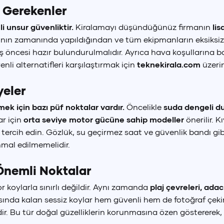
i Gerekenler
i unsur güvenliktir.
Kiralamayı düşündüğünüz firmanın
lis
kımının zamanında yapıldığından ve tüm ekipmanların eksik
ş öncesi hazır bulundurulmalıdır. Ayrıca hava koşullarına ba
li alternatifleri karşılaştırmak için
teknekirala.com
üzerin
yeler
mek için bazı püf noktalar vardır.
Öncelikle
suda dengeli d
ar için
orta seviye motor gücüne sahip modeller
önerilir. 
tercih edin. Gözlük, su geçirmez saat ve güvenlik bandı gib
hmal edilmemelidir.
 Önemli Noktalar
or koylarla sınırlı değildir. Aynı zamanda
plaj çevreleri, adac
ında kalan sessiz koylar hem güvenli hem de fotoğraf çekimi
k Lirası
Euro
Amerikan
(
TRY
)
€
(
EUR
)
$
(
U
sidir. Bu tür doğal güzelliklerin korunmasına özen gösterere