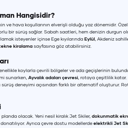
aman Hangisidir?
+90 (850) 242 50 50
+90 (850) 242 50 50
+90 (850) 242 50 50
akin ve hava koşullarının elverişli olduğu yaz dönemidir. Özel
ürkçe
English
+90 (850) 242 50 50
+90 (850) 242 50 50
+90 (850) 242 50 50
TR
EN
forlu bir sürüş sağlar. Sabah saatleri, hem denizin durgun
alamak isteyenler içinse Ege kıyılarında
Eylül
, Akdeniz sahil
 tekne kiralama
sayfasına göz atabilirsiniz.
arı
genellikle koylarla çevrili bölgeler ve ada geçişlerinin bulun
yimi sunarken,
Ayvalık adaları çevresi
, rotaya çeşitlilik kata
 sürüş deneyimi açısından farklı bir alternatif oluşturur. Ro
i
 planda olacak. Yeni nesil kiralık Jet Skiler,
dokunmatik ekran
 donatılıyor. Ayrıca çevre dostu modellerde
elektrikli Jet Sk