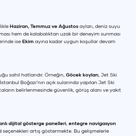
likle
Haziran, Temmuz ve Ağustos
ayları, deniz suyu
 olması hem de kalabalıktan uzak bir deneyim sunması
lerinde ise
Ekim
ayına kadar uygun koşullar devam
duğu sahil hatlarıdır. Örneğin,
Göcek koyları
, Jet Ski
r. İstanbul Boğazı’nın açık sularında yapılan Jet Ski
taların belirlenmesinde güvenlik, görüş alanı ve yakıt
lı dijital gösterge panelleri
,
entegre navigasyon
i
seçenekleri artış göstermekte. Bu gelişmelerle