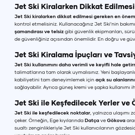
Jet Ski Kiralarken Dikkat Edilmes
Jet Ski kiralarken dikkat edilmesi gereken en öneml
kontrol etmelisiniz. Kullanacağınız Jet Ski’nin ba
şamandırası ve telsiz
gibi güvenlik ekipmanları, sürü
de güvenliğiniz açısından önemlidir. En doğru ve güven
Jet Ski Kiralama İpuçları ve Tavsi
Jet Ski kullanımını daha verimli ve keyifli hale getir
talimatlarına tam olarak uymalısınız. Yeni başlayanl
kabiliyetini tam deneyimlemek için
açık su alanlarını
sağlayabilir. Ayrıca güneş kremi ve şapka kullanımı i
Jet Ski ile Keşfedilecek Yerler ve
Jet Ski ile keşfedilecek noktalar
, yalnızca ulaşımı z
çeker. Örneğin, Ege kıyılarında
Datça
ve
Gökova
aras
Tür
₺
sualtı zenginlikleriyle Jet Ski kullanıcılarının gözde