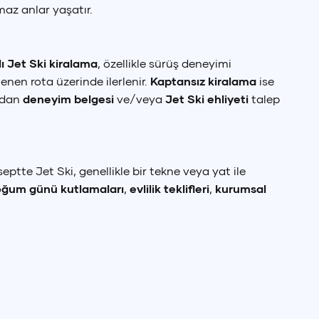
maz anlar yaşatır.
ı Jet Ski kiralama
, özellikle sürüş deneyimi
lenen rota üzerinde ilerlenir.
Kaptansız kiralama
ise
cıdan
deneyim belgesi
ve/veya
Jet Ski ehliyeti
talep
septte Jet Ski, genellikle bir tekne veya yat ile
ğum günü kutlamaları
,
evlilik teklifleri
,
kurumsal