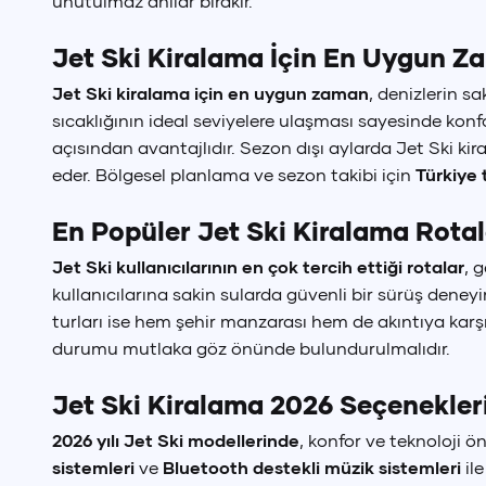
unutulmaz anılar bırakır.
Dil Seçimi
Jet Ski Kiralama İçin En Uygun Z
Jet Ski kiralama için en uygun zaman
, denizlerin s
T
sıcaklığının ideal seviyelere ulaşması sayesinde kon
açısından avantajlıdır. Sezon dışı aylarda Jet Ski kir
eder. Bölgesel planlama ve sezon takibi için
Türkiye
En Popüler Jet Ski Kiralama Rotal
Jet Ski kullanıcılarının en çok tercih ettiği rotalar
, 
kullanıcılarına sakin sularda güvenli bir sürüş dene
turları ise hem şehir manzarası hem de akıntıya karşı
durumu mutlaka göz önünde bulundurulmalıdır.
Jet Ski Kiralama 2026 Seçenekler
2026 yılı Jet Ski modellerinde
, konfor ve teknoloji ön
sistemleri
ve
Bluetooth destekli müzik sistemleri
ile