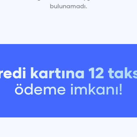
16:0
bulunamadı.
17:0
18:0
19:0
20:0
21:0
22:0
23:0
redi kartına 12 taks
ödeme imkanı!