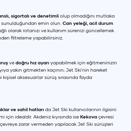
anslı, sigortalı ve denetimli
olup olmadığını mutlaka
siz sunulduğundan emin olun.
Can yeleği, acil durum
ğlı olarak rotanızı ve kullanım sürenizi güncellemek
den filtreleme yapabilirsiniz.
uruş
ve
doğru hız ayarı
yapabilmek için eğitmeninizin
Kıyıya yakın gitmekten kaçının; Jet Ski'nin hareket
i kişisel aksesuarlar sürüş sırasında fayda
ıklar ve sahil hatları
da Jet Ski kullanıcılarının ilgisini
 için idealdir. Akdeniz kıyısında ise
Kekova
çevresi
 Doları
SD
)
k, çevreye zarar vermeden yapılacak Jet Ski sürüşleri