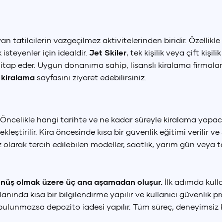
yan tatilcilerin vazgeçilmez aktivitelerinden biridir. Özelli
isteyenler için idealdir.
Jet Skiler
, tek kişilik veya çift kiş
hitap eder. Uygun donanıma sahip, lisanslı kiralama firmala
 kiralama
sayfasını ziyaret edebilirsiniz.
Öncelikle hangi tarihte ve ne kadar süreyle kiralama yapaca
ekleştirilir. Kira öncesinde kısa bir güvenlik eğitimi verilir 
ız olarak tercih edilebilen modeller, saatlik, yarım gün veya
dönüş olmak üzere üç ana aşamadan oluşur.
İlk adımda kull
da kısa bir bilgilendirme yapılır ve kullanıcı güvenlik pros
ulunmazsa depozito iadesi yapılır. Tüm süreç, deneyimsiz kull