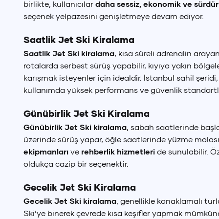
birlikte, kullanıcılar
daha sessiz, ekonomik ve sürdürü
seçenek yelpazesini genişletmeye devam ediyor.
Saatlik Jet Ski Kiralama
Saatlik Jet Ski kiralama
, kısa süreli adrenalin araya
rotalarda serbest sürüş yapabilir, kıyıya yakın bölgel
karışmak isteyenler için idealdir. İstanbul sahil şeridi
kullanımda yüksek performans ve güvenlik standartla
Günübirlik Jet Ski Kiralama
Günübirlik Jet Ski kiralama
, sabah saatlerinde başla
üzerinde sürüş yapar, öğle saatlerinde yüzme molası 
ekipmanları
ve
rehberlik hizmetleri
de sunulabilir. Ö
oldukça cazip bir seçenektir.
Gecelik Jet Ski Kiralama
Gecelik Jet Ski kiralama
, genellikle konaklamalı turl
Ski’ye binerek çevrede kısa keşifler yapmak mümkünd