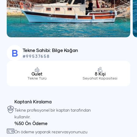
Tekne Sahibi:
Bilge
Kağan
B
#
99537658
Gulet
8
Kişi
Tekne Türü
Seyahat Kapasitesi
Kaptanlı Kiralama
Tekne profesyonel bir kaptan tarafından
kullanılır.
%50 Ön Ödeme
Ön ödeme yaparak rezervasyonunuzu