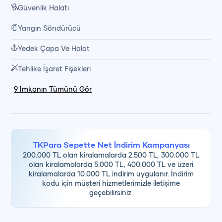
Yakıt
Güvenlik Halatı
Yangın Söndürücü
Günübirlik turlarımız, denizde geçirilen keyifli bir gün, leziz
Yedek Çapa Ve Halat
yemekler ve keşfedilecek koylar ile tatilinize unutulmaz
Tehlike İşaret Fişekleri
anılar ekler.
9
İmkanın Tümünü Gör
TKPara Sepette Net İndirim Kampanyası
200.000 TL olan kiralamalarda 2.500 TL, 300.000 TL
olan kiralamalarda 5.000 TL, 400.000 TL ve üzeri
kiralamalarda 10.000 TL indirim uygulanır. İndirim
kodu için müşteri hizmetlerimizle iletişime
geçebilirsiniz.