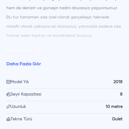
hem de denizin ve güneşin tadını doyasıya yaşıyorsunuz.
Bu tur tamamen size özel olarak gerçekleşir; teknede
misafir olarak yalnızca siz olursunuz, yanınızda sadece size
hizmet eden kaptan ve mürettebat bulunur.
🌅 Günün Akışı
Tur boyunca turkuaz sularda yüzme molaları 🏊‍♂️ vererek
Daha Fazla Gör
serinliyor, güneşlenerek dinleniyorsunuz. Öğle saatlerinde
🍽️ taze hazırlanmış yemeğiniz, koyun huzurlu manzarası
Model Yılı
2018
eşliğinde mürettebatımız tarafından servis ediliyor. Gün
Seyir Kapasitesi
8
içinde dilediğiniz zaman yüzebilir, güneşlenebilir ya da
Uzunluk
10
metre
koyların sakin atmosferinde keyif yapabilirsiniz.
Tekne Türü
Gulet
🥗 Yemek ve Hizmet Düzeni