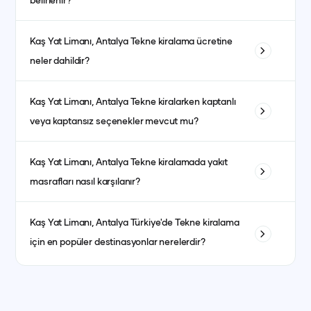
belirlenir?
Tekne kiralama fiyatları; teknenin tipi, uzunluğu, kabin sayısı
Kaş Yat Limanı, Antalya
Tekne kiralama ücretine
ve bulunduğu bölgeye göre değişiklik gösterir. Ayrıca sezon
neler dahildir?
dönemleri de fiyatları etkiler. Yüksek sezonda fiyatlar daha
yüksek olurken, düşük sezonda daha avantajlı fiyatlarla
Fiyata genellikle kaptanlı kiralanan teknelerde kaptan, aşçı,
kiralama yapmak mümkündür.
Kaş Yat Limanı, Antalya
Tekne kiralarken kaptanlı
garson, yakıt, son temizlik ve limandan alma-bırakma
veya kaptansız seçenekler mevcut mu?
hizmetleri dahildir. Kumanya (yiyecek, içecek ve
atıştırmalıklar) ise fiyata dahil olmayıp misafirlerin tercihine
Evet, kaptanlı ve kaptansız kiralama seçenekleri
göre ayrıca planlanır.
Kaş Yat Limanı, Antalya
Tekne kiralamada yakıt
bulunmaktadır. Kaptansız kiralama için yeterli denizcilik
masrafları nasıl karşılanır?
tecrübesine sahip olmanız gerekmektedir.
Yakıt masrafları genellikle kiralama ücretine dahildir. bazı
Kaş Yat Limanı, Antalya
Türkiye'de Tekne kiralama
teknelerde fiyat ayrı olabilmektedir. her teknenin ilan detay
için en popüler destinasyonlar nerelerdir?
kısmında görebilirsiniz.
İstanbul, Bodrum, Marmaris, Göcek, Fethiye ve Antalya en
popüler yat kiralama destinasyonlarındandır.