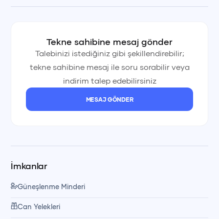
Öğle yemeği fiyata dahildir, içecekler hariçtir. Yemekler
tekne mürettebatımız tarafından özenle hazırlanır ve servis
Tekne sahibine mesaj gönder
edilir. Yanınızda getirdiğiniz içecekler soğuk olarak saklanır
Talebinizi istediğiniz gibi şekillendirebilir;
ve istediğiniz zaman servis edilir.
tekne sahibine mesaj ile soru sorabilir veya
indirim talep edebilirsiniz
💰 Fiyata Dahil Olanlar
MESAJ GÖNDER
Kaptan
Yemek ve servis personeli
İmkanlar
Güneşlenme Minderi
Öğle yemeği (içecekler hariç)
Can Yelekleri