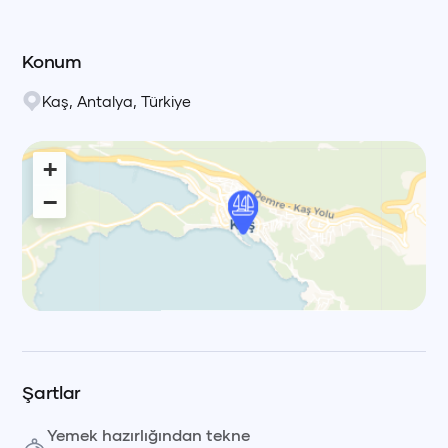
Konum
Kaş
,
Antalya
,
Türkiye
+
−
Leaflet
|
© OpenStreetMap, © CARTO Voyag
Şartlar
Yemek hazırlığından tekne