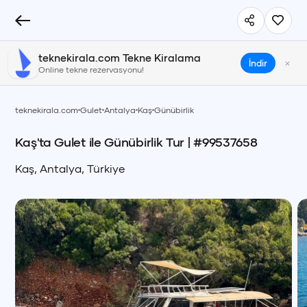
teknekirala.com Tekne Kiralama
×
İndir
Online tekne rezervasyonu!
teknekirala.com
Gulet
Antalya
Kaş
Günübirlik
Kaş'ta Gulet ile Günübirlik Tur
| #
99537658
Kaş
,
Antalya
,
Türkiye