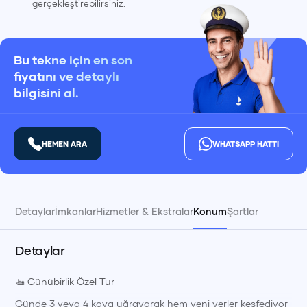
gerçekleştirebilirsiniz.
Bu tekne için en son
fiyatını ve detaylı
bilgisini al.
HEMEN ARA
WHATSAPP HATTI
Detaylar
İmkanlar
Hizmetler & Ekstralar
Konum
Şartlar
Detaylar
🚤 Günübirlik Özel Tur
Günde 3 veya 4 koya uğrayarak hem yeni yerler keşfediyor