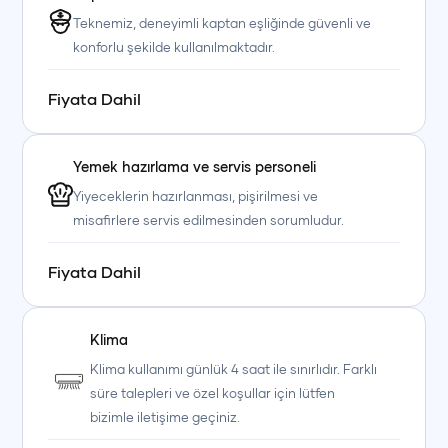
Teknemiz, deneyimli kaptan eşliğinde güvenli ve
konforlu şekilde kullanılmaktadır.
Fiyata Dahil
Yemek hazırlama ve servis personeli
+90 (850) 242 50 50
+90 (850) 242 50 50
+90 (850) 242 50 50
Yiyeceklerin hazırlanması, pişirilmesi ve
+90 (850) 242 50 50
+90 (850) 242 50 50
+90 (850) 242 50 50
misafirlere servis edilmesinden sorumludur.
Fiyata Dahil
Klima
Klima kullanımı günlük 4 saat ile sınırlıdır. Farklı
süre talepleri ve özel koşullar için lütfen
bizimle iletişime geçiniz.