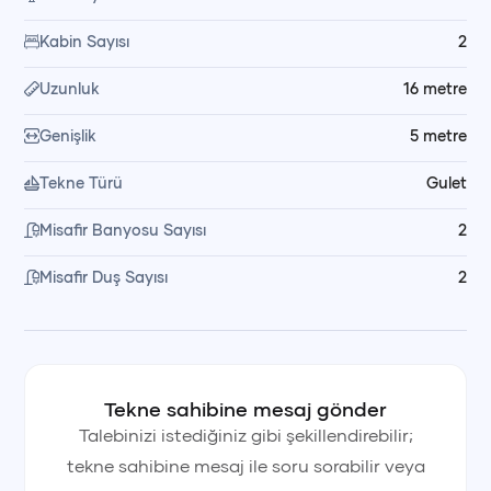
sohbet etme gibi unutulmaz anlar yaşarsınız; dilediğiniz
Kabin Sayısı
2
zaman bot ile karaya çıkma imkânı da sunulur.
Uzunluk
16
metre
🥗 Yemek ve Kumanya Düzeni
Genişlik
5
metre
Yemeklerin hazırlanması ve servisi mürettebatımız
Tekne Türü
Gulet
tarafından yapılır. Kumanya ve yemek malzemeleri kiralama
bedeline dahil değildir; dilerseniz alışverişi kendiniz yapabilir,
Misafir Banyosu Sayısı
2
dilerseniz mürettebatın müsaitliğine bağlı olarak market
Misafir Duş Sayısı
2
alışverişinin sizin adınıza organize edilmesini talep
edebilirsiniz.
💳 Fiyata Dahil Olanlar
Tekne sahibine mesaj gönder
Fiyata kaptan, yemek ve servis personeli, yakıt ve son
Talebinizi istediğiniz gibi şekillendirebilir;
temizlik dahildir. Kumanya hariçtir.
tekne sahibine mesaj ile soru sorabilir veya