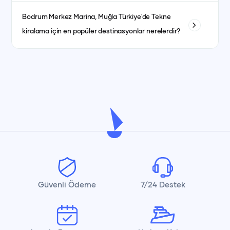
Yakıt masrafları genellikle kiralama ücretine dahildir. bazı
Bodrum Merkez Marina, Muğla
Türkiye'de Tekne
teknelerde fiyat ayrı olabilmektedir. her teknenin ilan detay
kiralama için en popüler destinasyonlar nerelerdir?
kısmında görebilirsiniz.
İstanbul, Bodrum, Marmaris, Göcek, Fethiye ve Antalya en
popüler yat kiralama destinasyonlarındandır.
Güvenli Ödeme
7/24 Destek