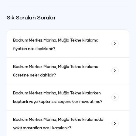
Sık Sorulan Sorular
Bodrum Merkez Marina, Muğla
Tekne kiralama
fiyatları nasıl belirlenir?
Tekne kiralama fiyatları; teknenin tipi, uzunluğu, kabin sayısı
Bodrum Merkez Marina, Muğla
Tekne kiralama
ve bulunduğu bölgeye göre değişiklik gösterir. Ayrıca sezon
ücretine neler dahildir?
dönemleri de fiyatları etkiler. Yüksek sezonda fiyatlar daha
yüksek olurken, düşük sezonda daha avantajlı fiyatlarla
Fiyata genellikle kaptanlı kiralanan teknelerde kaptan, aşçı,
kiralama yapmak mümkündür.
Bodrum Merkez Marina, Muğla
Tekne kiralarken
garson, yakıt, son temizlik ve limandan alma-bırakma
kaptanlı veya kaptansız seçenekler mevcut mu?
hizmetleri dahildir. Kumanya (yiyecek, içecek ve
atıştırmalıklar) ise fiyata dahil olmayıp misafirlerin tercihine
Evet, kaptanlı ve kaptansız kiralama seçenekleri
göre ayrıca planlanır.
Bodrum Merkez Marina, Muğla
Tekne kiralamada
bulunmaktadır. Kaptansız kiralama için yeterli denizcilik
yakıt masrafları nasıl karşılanır?
tecrübesine sahip olmanız gerekmektedir.