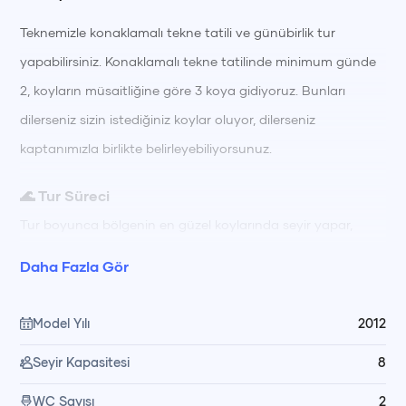
Teknemizle konaklamalı tekne tatili ve günübirlik tur
yapabilirsiniz. Konaklamalı tekne tatilinde minimum günde
2, koyların müsaitliğine göre 3 koya gidiyoruz. Bunları
dilerseniz sizin istediğiniz koylar oluyor, dilerseniz
kaptanımızla birlikte belirleyebiliyorsunuz.
🌊 Tur Süreci
Tur boyunca bölgenin en güzel koylarında seyir yapar,
berrak sularda yüzerek ve güneşlenerek güne başlarsınız.
Daha Fazla Gör
Gün içinde farklı koylarda yüzme molaları, dinlenme ve keşif
için zamanınız olur; gün boyu hazırlanan öğünler
Model Yılı
2012
mürettebatımız tarafından teknede özenle hazırlanıp servis
Seyir Kapasitesi
8
edilir. Akşam saatlerinde gün batımı manzarası eşliğinde
keyifli vakit geçirir, gece denize girme ve yıldızları izleyerek
WC Sayısı
2