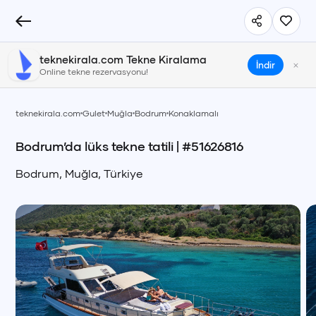
teknekirala.com Tekne Kiralama
×
İndir
Online tekne rezervasyonu!
teknekirala.com
Gulet
Muğla
Bodrum
Konaklamalı
Bodrum’da lüks tekne tatili
| #
51626816
Bodrum
,
Muğla
,
Türkiye