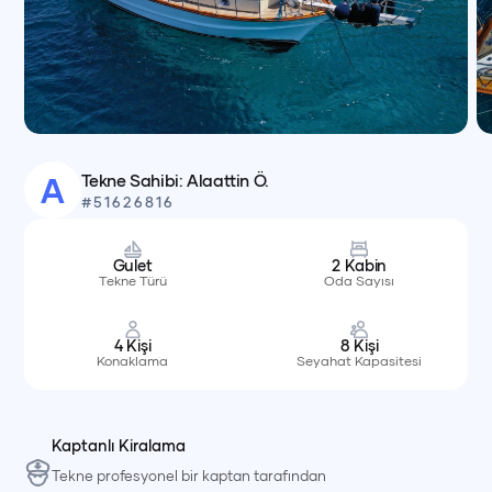
Tekne Sahibi:
Alaattin Ö.
A
#
51626816
Gulet
2
Kabin
Tekne Türü
Oda Sayısı
4
Kişi
8
Kişi
Konaklama
Seyahat Kapasitesi
Kaptanlı Kiralama
Tekne profesyonel bir kaptan tarafından