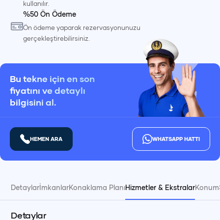
kullanılır.
%50 Ön Ödeme
Ön ödeme yaparak rezervasyonunuzu
gerçekleştirebilirsiniz.
Bu tekne için en son
fiyatını ve detaylı
bilgisini al.
HEMEN ARA
WHATSAPP HATTI
Detaylar
İmkanlar
Konaklama Planı
Hizmetler & Ekstralar
Konum
Detaylar