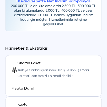
TKPara Sepette Net İndirim Kampanyası
200.000 TL olan kiralamalarda 2.500 TL, 300.000 TL
• teknekirala.com Güvenli Rezervasyon Programı
olan kiralamalarda 5.000 TL, 400.000 TL ve üzeri
kiralamalarda 10.000 TL indirim uygulanır. İndirim
kodu için müşteri hizmetlerimizle iletişime
geçebilirsiniz.
Hizmetler & Ekstralar
Charter Paketi
Türkiye sınırları içerisindeki biniş ve dönüş limanı
ücretleri, son temizlik hizmeti dahildir.
Fiyata Dahil
Kaptan