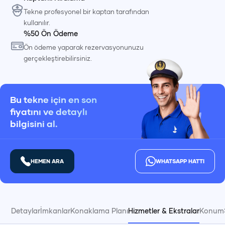
Tekne profesyonel bir kaptan tarafından
kullanılır.
%50 Ön Ödeme
Ön ödeme yaparak rezervasyonunuzu
gerçekleştirebilirsiniz.
Bu tekne için en son
fiyatını ve detaylı
bilgisini al.
HEMEN ARA
WHATSAPP HATTI
Detaylar
İmkanlar
Konaklama Planı
Hizmetler & Ekstralar
Konum