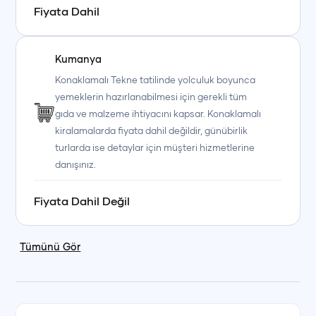
Fiyata Dahil
+90 (850) 242 50 50
+90 (850) 242 50 50
+90 (850) 242 50 50
+90 (850) 242 50 50
+90 (850) 242 50 50
+90 (850) 242 50 50
Kumanya
Konaklamalı Tekne tatilinde yolculuk boyunca
yemeklerin hazırlanabilmesi için gerekli tüm
gıda ve malzeme ihtiyacını kapsar. Konaklamalı
kiralamalarda fiyata dahil değildir, günübirlik
turlarda ise detaylar için müşteri hizmetlerine
danışınız.
Fiyata Dahil Değil
Tümünü Gör