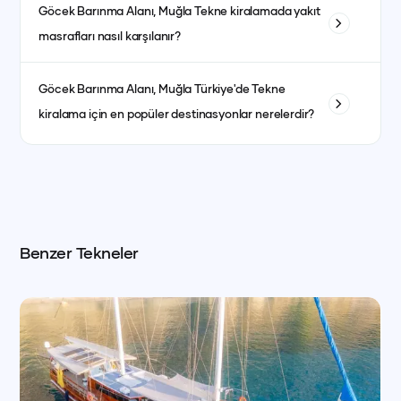
göre ayrıca planlanır.
Göcek Barınma Alanı, Muğla
Tekne kiralamada yakıt
bulunmaktadır. Kaptansız kiralama için yeterli denizcilik
masrafları nasıl karşılanır?
tecrübesine sahip olmanız gerekmektedir.
Yakıt masrafları genellikle kiralama ücretine dahildir. bazı
Göcek Barınma Alanı, Muğla
Türkiye'de Tekne
teknelerde fiyat ayrı olabilmektedir. her teknenin ilan detay
kiralama için en popüler destinasyonlar nerelerdir?
kısmında görebilirsiniz.
İstanbul, Bodrum, Marmaris, Göcek, Fethiye ve Antalya en
popüler yat kiralama destinasyonlarındandır.
Benzer Tekneler