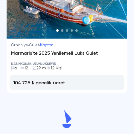
Orhaniye
Gulet
Kaptanlı
Marmaris'te 2025 Yenilemeli Lüks Gulet
KABİN
KONAK.
UZUNLUK
SEYİR
6
12
29
m
12
Kişi
104.725
₺
gecelik ücret