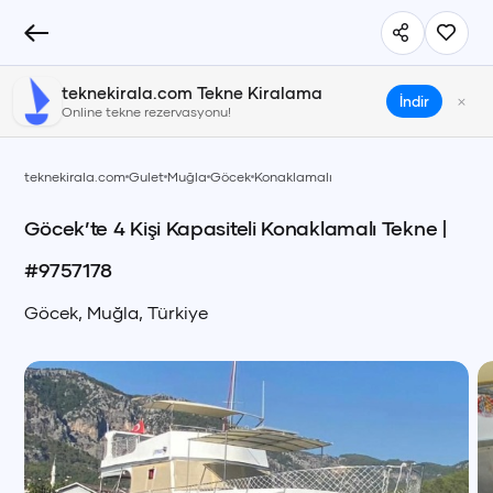
teknekirala.com Tekne Kiralama
×
İndir
Online tekne rezervasyonu!
teknekirala.com
Gulet
Muğla
Göcek
Konaklamalı
Göcek’te 4 Kişi Kapasiteli Konaklamalı Tekne
|
#
9757178
Göcek
,
Muğla
,
Türkiye