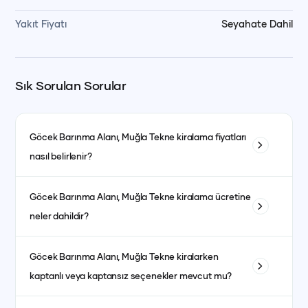
Yakıt Fiyatı
Seyahate Dahil
Sık Sorulan Sorular
Göcek Barınma Alanı, Muğla
Tekne kiralama fiyatları
nasıl belirlenir?
Tekne kiralama fiyatları; teknenin tipi, uzunluğu, kabin sayısı
Göcek Barınma Alanı, Muğla
Tekne kiralama ücretine
ve bulunduğu bölgeye göre değişiklik gösterir. Ayrıca sezon
neler dahildir?
dönemleri de fiyatları etkiler. Yüksek sezonda fiyatlar daha
yüksek olurken, düşük sezonda daha avantajlı fiyatlarla
Fiyata genellikle kaptanlı kiralanan teknelerde kaptan, aşçı,
kiralama yapmak mümkündür.
Göcek Barınma Alanı, Muğla
Tekne kiralarken
garson, yakıt, son temizlik ve limandan alma-bırakma
kaptanlı veya kaptansız seçenekler mevcut mu?
hizmetleri dahildir. Kumanya (yiyecek, içecek ve
atıştırmalıklar) ise fiyata dahil olmayıp misafirlerin tercihine
Evet, kaptanlı ve kaptansız kiralama seçenekleri