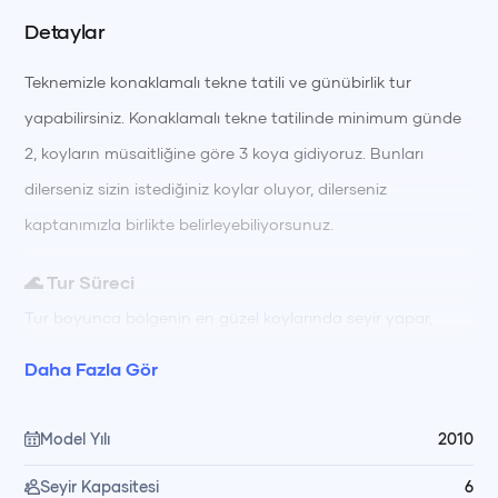
Detaylar
Teknemizle konaklamalı tekne tatili ve günübirlik tur
yapabilirsiniz. Konaklamalı tekne tatilinde minimum günde
2, koyların müsaitliğine göre 3 koya gidiyoruz. Bunları
dilerseniz sizin istediğiniz koylar oluyor, dilerseniz
kaptanımızla birlikte belirleyebiliyorsunuz.
🌊 Tur Süreci
Tur boyunca bölgenin en güzel koylarında seyir yapar,
berrak sularda yüzerek ve güneşlenerek güne başlarsınız.
Daha Fazla Gör
Gün içinde farklı koylarda yüzme molaları, dinlenme ve keşif
için zamanınız olur; gün boyu hazırlanan öğünler
Model Yılı
2010
mürettebatımız tarafından teknede özenle hazırlanıp servis
Seyir Kapasitesi
6
edilir. Akşam saatlerinde gün batımı manzarası eşliğinde