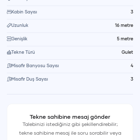
sohbet etme gibi unutulmaz anlar yaşarsınız; dilediğiniz
Kabin Sayısı
3
zaman bot ile karaya çıkma imkânı da sunulur.
Uzunluk
16
metre
🥗 Yemek ve Kumanya Düzeni
Genişlik
5
metre
Yemeklerin hazırlanması ve servisi mürettebatımız
Tekne Türü
Gulet
tarafından yapılır. Kumanya ve yemek malzemeleri kiralama
bedeline dahil değildir; dilerseniz alışverişi kendiniz yapabilir,
Misafir Banyosu Sayısı
4
dilerseniz mürettebatın müsaitliğine bağlı olarak market
Misafir Duş Sayısı
3
alışverişinin sizin adınıza organize edilmesini talep
edebilirsiniz.
💳 Fiyata Dahil Olanlar
Tekne sahibine mesaj gönder
Fiyata kaptan, yemek ve servis personeli, yakıt ve son
Talebinizi istediğiniz gibi şekillendirebilir;
temizlik dahildir. Kumanya hariçtir.
tekne sahibine mesaj ile soru sorabilir veya