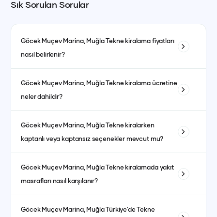
Sık Sorulan Sorular
Göcek Muçev Marina, Muğla
Tekne kiralama fiyatları
nasıl belirlenir?
Tekne kiralama fiyatları; teknenin tipi, uzunluğu, kabin sayısı
Göcek Muçev Marina, Muğla
Tekne kiralama ücretine
ve bulunduğu bölgeye göre değişiklik gösterir. Ayrıca sezon
neler dahildir?
dönemleri de fiyatları etkiler. Yüksek sezonda fiyatlar daha
yüksek olurken, düşük sezonda daha avantajlı fiyatlarla
Fiyata genellikle kaptanlı kiralanan teknelerde kaptan, aşçı,
kiralama yapmak mümkündür.
Göcek Muçev Marina, Muğla
Tekne kiralarken
garson, yakıt, son temizlik ve limandan alma-bırakma
kaptanlı veya kaptansız seçenekler mevcut mu?
hizmetleri dahildir. Kumanya (yiyecek, içecek ve
atıştırmalıklar) ise fiyata dahil olmayıp misafirlerin tercihine
Evet, kaptanlı ve kaptansız kiralama seçenekleri
göre ayrıca planlanır.
Göcek Muçev Marina, Muğla
Tekne kiralamada yakıt
bulunmaktadır. Kaptansız kiralama için yeterli denizcilik
masrafları nasıl karşılanır?
tecrübesine sahip olmanız gerekmektedir.
Yakıt masrafları genellikle kiralama ücretine dahildir. bazı
Göcek Muçev Marina, Muğla
Türkiye'de Tekne
teknelerde fiyat ayrı olabilmektedir. her teknenin ilan detay