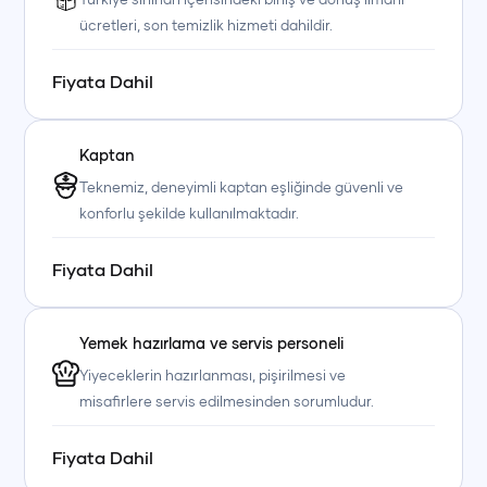
ücretleri, son temizlik hizmeti dahildir.
Fiyata Dahil
Kaptan
+90 (850) 242 50 50
+90 (850) 242 50 50
+90 (850) 242 50 50
Teknemiz, deneyimli kaptan eşliğinde güvenli ve
+90 (850) 242 50 50
+90 (850) 242 50 50
+90 (850) 242 50 50
konforlu şekilde kullanılmaktadır.
Fiyata Dahil
Yemek hazırlama ve servis personeli
Yiyeceklerin hazırlanması, pişirilmesi ve
misafirlere servis edilmesinden sorumludur.
Fiyata Dahil