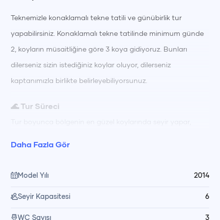
Teknemizle konaklamalı tekne tatili ve günübirlik tur
yapabilirsiniz. Konaklamalı tekne tatilinde minimum günde
2, koyların müsaitliğine göre 3 koya gidiyoruz. Bunları
dilerseniz sizin istediğiniz koylar oluyor, dilerseniz
kaptanımızla birlikte belirleyebiliyorsunuz.
🌊 Tur Süreci
Tur boyunca bölgenin en güzel koylarında seyir yapar,
berrak sularda yüzerek ve güneşlenerek güne başlarsınız.
Daha Fazla Gör
Gün içinde farklı koylarda yüzme molaları, dinlenme ve keşif
için zamanınız olur; gün boyu hazırlanan öğünler
Model Yılı
2014
mürettebatımız tarafından teknede özenle hazırlanıp servis
Seyir Kapasitesi
6
edilir. Akşam saatlerinde gün batımı manzarası eşliğinde
keyifli vakit geçirir, gece denize girme ve yıldızları izleyerek
WC Sayısı
3