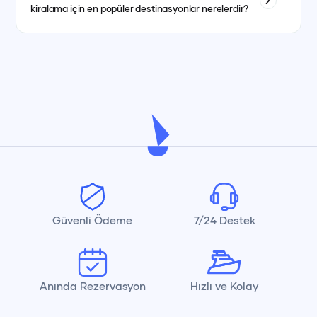
kiralama için en popüler destinasyonlar nerelerdir?
kısmında görebilirsiniz.
İstanbul, Bodrum, Marmaris, Göcek, Fethiye ve Antalya en
popüler yat kiralama destinasyonlarındandır.
Güvenli Ödeme
7/24 Destek
Anında Rezervasyon
Hızlı ve Kolay