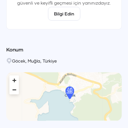
güvenli ve keyifli geçmesi için yanınızdayız.
Bilgi Edin
Konum
Göcek
,
Muğla
,
Türkiye
+
−
Leaflet
|
© OpenStreetMap, © CARTO Voyag