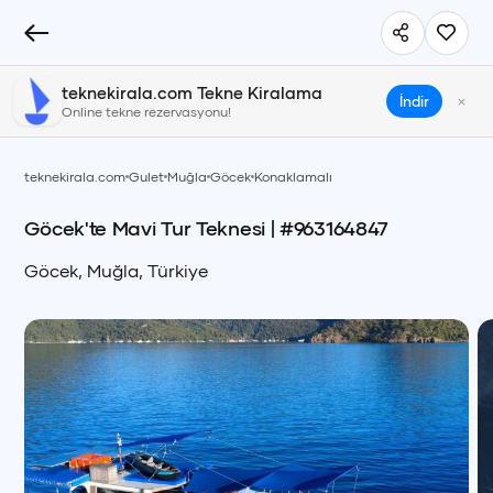
teknekirala.com Tekne Kiralama
×
İndir
Online tekne rezervasyonu!
teknekirala.com
Gulet
Muğla
Göcek
Konaklamalı
Göcek'te Mavi Tur Teknesi
| #
963164847
Göcek
,
Muğla
,
Türkiye