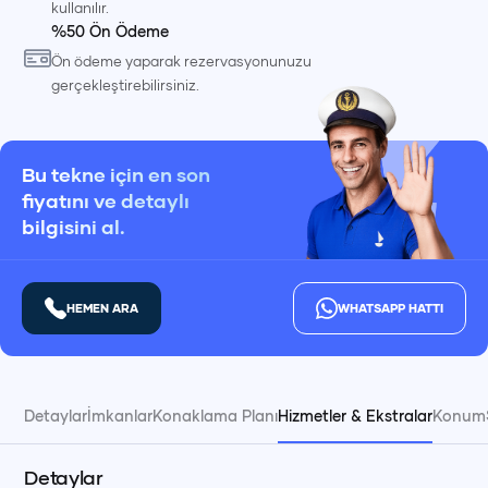
kullanılır.
%50 Ön Ödeme
Ön ödeme yaparak rezervasyonunuzu
gerçekleştirebilirsiniz.
Bu tekne için en son
fiyatını ve detaylı
bilgisini al.
HEMEN ARA
WHATSAPP HATTI
Detaylar
İmkanlar
Konaklama Planı
Hizmetler & Ekstralar
Konum
Detaylar