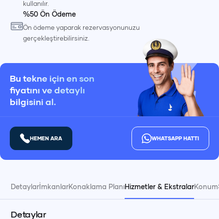
kullanılır.
%50 Ön Ödeme
Ön ödeme yaparak rezervasyonunuzu
gerçekleştirebilirsiniz.
Bu tekne için en son
fiyatını ve detaylı
bilgisini al.
HEMEN ARA
WHATSAPP HATTI
Detaylar
İmkanlar
Konaklama Planı
Hizmetler & Ekstralar
Konum
Detaylar