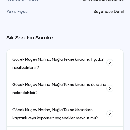
Yakıt Fiyatı
Seyahate Dahil
Sık Sorulan Sorular
Göcek Muçev Marina, Muğla
Tekne kiralama fiyatları
nasıl belirlenir?
Tekne kiralama fiyatları; teknenin tipi, uzunluğu, kabin sayısı
Göcek Muçev Marina, Muğla
Tekne kiralama ücretine
ve bulunduğu bölgeye göre değişiklik gösterir. Ayrıca sezon
neler dahildir?
dönemleri de fiyatları etkiler. Yüksek sezonda fiyatlar daha
yüksek olurken, düşük sezonda daha avantajlı fiyatlarla
Fiyata genellikle kaptanlı kiralanan teknelerde kaptan, aşçı,
kiralama yapmak mümkündür.
Göcek Muçev Marina, Muğla
Tekne kiralarken
garson, yakıt, son temizlik ve limandan alma-bırakma
kaptanlı veya kaptansız seçenekler mevcut mu?
hizmetleri dahildir. Kumanya (yiyecek, içecek ve
atıştırmalıklar) ise fiyata dahil olmayıp misafirlerin tercihine