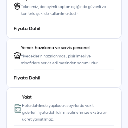
Teknemiz, deneyimli kaptan eşliğinde güvenli ve
konforlu şekilde kullanılmaktadır.
Fiyata Dahil
Yemek hazırlama ve servis personeli
Yiyeceklerin hazırlanması, pişirilmesi ve
+90 (850) 242 50 50
+90 (850) 242 50 50
+90 (850) 242 50 50
misafirlere servis edilmesinden sorumludur.
+90 (850) 242 50 50
+90 (850) 242 50 50
+90 (850) 242 50 50
Fiyata Dahil
Yakıt
Rota dahilinde yapılacak seyirlerde yakıt
giderleri fiyata dahildir, misafirlerimize ekstra bir
ücret yansıtılmaz.