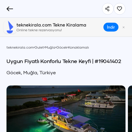
teknekirala.com Tekne Kiralama
×
İndir
Online tekne rezervasyonu!
teknekirala.com
Gulet
Muğla
Göcek
Konaklamalı
Uygun Fiyatlı Konforlu Tekne Keyfi
| #
19041402
Göcek
,
Muğla
,
Türkiye