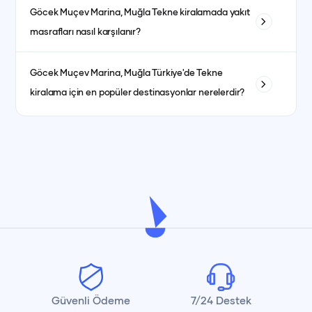
Evet, kaptanlı ve kaptansız kiralama seçenekleri
göre ayrıca planlanır.
Göcek Muçev Marina, Muğla
Tekne kiralamada yakıt
bulunmaktadır. Kaptansız kiralama için yeterli denizcilik
masrafları nasıl karşılanır?
tecrübesine sahip olmanız gerekmektedir.
Yakıt masrafları genellikle kiralama ücretine dahildir. bazı
Göcek Muçev Marina, Muğla
Türkiye'de Tekne
teknelerde fiyat ayrı olabilmektedir. her teknenin ilan detay
kiralama için en popüler destinasyonlar nerelerdir?
kısmında görebilirsiniz.
İstanbul, Bodrum, Marmaris, Göcek, Fethiye ve Antalya en
popüler yat kiralama destinasyonlarındandır.
Güvenli Ödeme
7/24 Destek