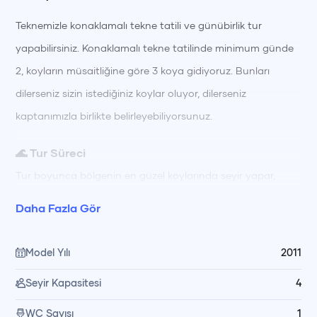
Teknemizle konaklamalı tekne tatili ve günübirlik tur
yapabilirsiniz. Konaklamalı tekne tatilinde minimum günde
2, koyların müsaitliğine göre 3 koya gidiyoruz. Bunları
dilerseniz sizin istediğiniz koylar oluyor, dilerseniz
kaptanımızla birlikte belirleyebiliyorsunuz.
🌊 Tur Süreci
Tur boyunca bölgenin en güzel koylarında seyir yapar,
berrak sularda yüzerek ve güneşlenerek güne başlarsınız.
Daha Fazla Gör
Gün içinde farklı koylarda yüzme molaları, dinlenme ve keşif
için zamanınız olur; gün boyu hazırlanan öğünler
Model Yılı
2011
mürettebatımız tarafından teknede özenle hazırlanıp servis
Seyir Kapasitesi
4
edilir. Akşam saatlerinde gün batımı manzarası eşliğinde
keyifli vakit geçirir, gece denize girme ve yıldızları izleyerek
WC Sayısı
1