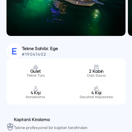
Tekne Sahibi:
Ege
E
#
19041402
Gulet
2
Kabin
Tekne Türü
Oda Sayısı
4
Kişi
4
Kişi
Konaklama
Seyahat Kapasitesi
Kaptanlı Kiralama
Tekne profesyonel bir kaptan tarafından