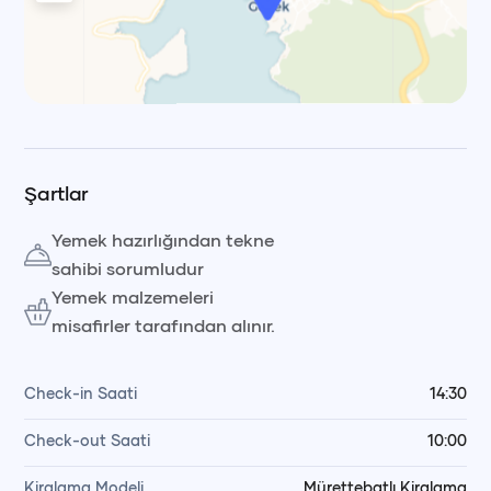
Leaflet
|
© OpenStreetMap, © CARTO Voyag
Şartlar
Yemek hazırlığından tekne
sahibi sorumludur
Yemek malzemeleri
misafirler tarafından alınır.
Check-in Saati
14:30
Check-out Saati
10:00
Kiralama Modeli
Mürettebatlı Kiralama