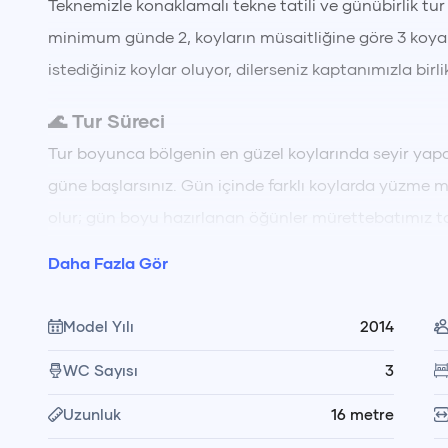
Teknemizle konaklamalı tekne tatili ve günübirlik tur
minimum günde 2, koyların müsaitliğine göre 3 koya g
istediğiniz koylar oluyor, dilerseniz kaptanımızla birli
🌊 Tur Süreci
Tur boyunca bölgenin en güzel koylarında seyir yapa
güne başlarsınız. Gün içinde farklı koylarda yüzme m
olur; gün boyu hazırlanan öğünler mürettebatımız ta
edilir. Akşam saatlerinde gün batımı manzarası eşliğin
Daha Fazla Gör
ve yıldızları izleyerek sohbet etme gibi unutulmaz anl
karaya çıkma imkânı da sunulur.
Model Yılı
2014
🥗 Yemek ve Kumanya Düzeni
WC Sayısı
3
Yemeklerin hazırlanması ve servisi mürettebatımız 
Uzunluk
16
metre
malzemeleri kiralama bedeline dahil değildir; dilerseni