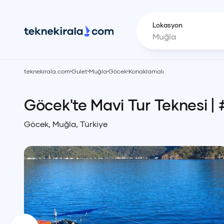
Lokasyon
teknekirala.com
Gulet
Muğla
Göcek
Konaklamalı
Göcek'te Mavi Tur Teknesi
| 
Göcek
,
Muğla
,
Türkiye