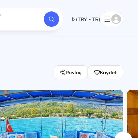
ı
₺
(
TRY
-
TR
)
1
Paylaş
Kaydet