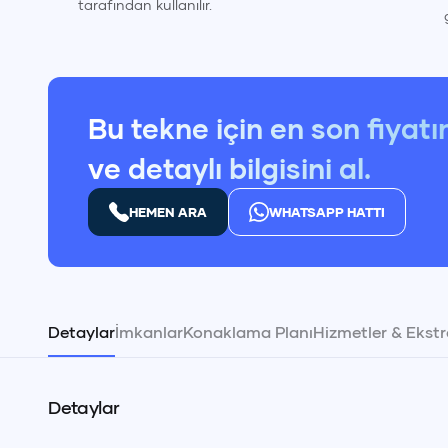
tarafından kullanılır.
Bu tekne için en son fiyatı
ve detaylı bilgisini al.
HEMEN ARA
WHATSAPP HATTI
Detaylar
İmkanlar
Konaklama Planı
Hizmetler & Ekstr
Detaylar