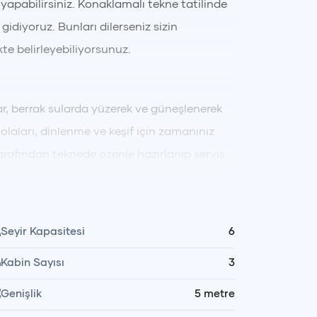
 yapabilirsiniz. Konaklamalı tekne tatilinde
idiyoruz. Bunları dilerseniz sizin
kte belirleyebiliyorsunuz.
r, berrak sularda yüzerek ve güneşlenerek
olaları, dinlenme ve keşif için zamanınız
rafından teknede özenle hazırlanıp servis
de keyifli vakit geçirir, gece denize girme
ar yaşarsınız; dilediğiniz zaman bot ile
Seyir Kapasitesi
6
Kabin Sayısı
3
tarafından yapılır. Kumanya ve yemek
Genişlik
5
metre
z alışverişi kendiniz yapabilir, dilerseniz