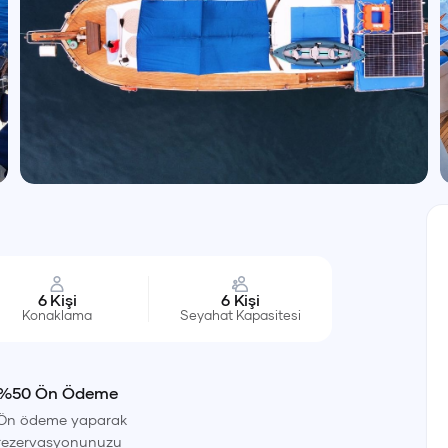
6
Kişi
6
Kişi
Konaklama
Seyahat Kapasitesi
%50 Ön Ödeme
Ön ödeme yaparak
rezervasyonunuzu