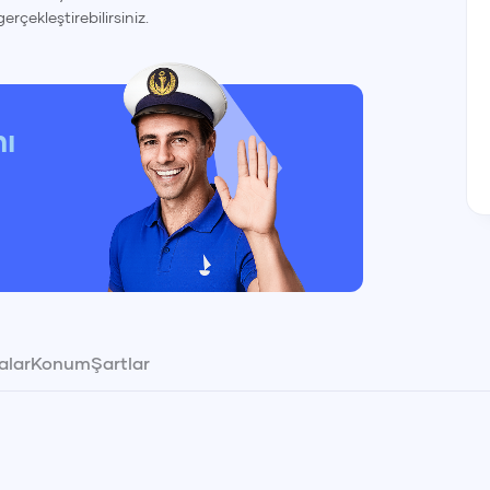
gerçekleştirebilirsiniz.
nı
alar
Konum
Şartlar