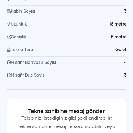
sohbet etme gibi unutulmaz anlar yaşarsınız; dilediğiniz
Kabin Sayısı
3
zaman bot ile karaya çıkma imkânı da sunulur.
Uzunluk
16
metre
🥗 Yemek ve Kumanya Düzeni
Genişlik
5
metre
Yemeklerin hazırlanması ve servisi mürettebatımız
Tekne Türü
Gulet
tarafından yapılır. Kumanya ve yemek malzemeleri kiralama
bedeline dahil değildir; dilerseniz alışverişi kendiniz yapabilir,
Misafir Banyosu Sayısı
4
dilerseniz mürettebatın müsaitliğine bağlı olarak market
Misafir Duş Sayısı
3
alışverişinin sizin adınıza organize edilmesini talep
edebilirsiniz.
💳 Fiyata Dahil Olanlar
Tekne sahibine mesaj gönder
Fiyata kaptan, yemek ve servis personeli, yakıt ve son
Talebinizi istediğiniz gibi şekillendirebilir;
temizlik dahildir. Kumanya hariçtir.
tekne sahibine mesaj ile soru sorabilir veya