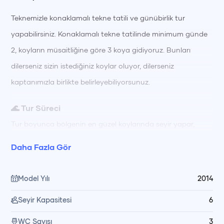
Teknemizle konaklamalı tekne tatili ve günübirlik tur
yapabilirsiniz. Konaklamalı tekne tatilinde minimum günde
2, koyların müsaitliğine göre 3 koya gidiyoruz. Bunları
dilerseniz sizin istediğiniz koylar oluyor, dilerseniz
kaptanımızla birlikte belirleyebiliyorsunuz.
🌊 Tur Süreci
Tur boyunca bölgenin en güzel koylarında seyir yapar,
berrak sularda yüzerek ve güneşlenerek güne başlarsınız.
Daha Fazla Gör
Gün içinde farklı koylarda yüzme molaları, dinlenme ve keşif
için zamanınız olur; gün boyu hazırlanan öğünler
Model Yılı
2014
mürettebatımız tarafından teknede özenle hazırlanıp servis
Seyir Kapasitesi
6
edilir. Akşam saatlerinde gün batımı manzarası eşliğinde
keyifli vakit geçirir, gece denize girme ve yıldızları izleyerek
WC Sayısı
3