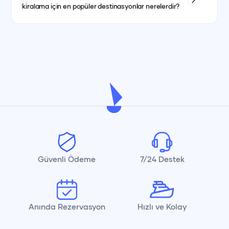
kiralama için en popüler destinasyonlar nerelerdir?
kısmında görebilirsiniz.
İstanbul, Bodrum, Marmaris, Göcek, Fethiye ve Antalya en
popüler yat kiralama destinasyonlarındandır.
Güvenli Ödeme
7/24 Destek
Anında Rezervasyon
Hızlı ve Kolay