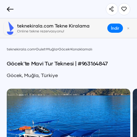
teknekirala.com Tekne Kiralama
×
İndir
Online tekne rezervasyonu!
teknekirala.com
Gulet
Muğla
Göcek
Konaklamalı
Göcek'te Mavi Tur Teknesi
| #
963164847
Göcek
,
Muğla
,
Türkiye