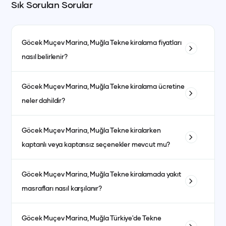
Sık Sorulan Sorular
Göcek Muçev Marina, Muğla
Tekne kiralama fiyatları
nasıl belirlenir?
Tekne kiralama fiyatları; teknenin tipi, uzunluğu, kabin sayısı
Göcek Muçev Marina, Muğla
Tekne kiralama ücretine
ve bulunduğu bölgeye göre değişiklik gösterir. Ayrıca sezon
neler dahildir?
dönemleri de fiyatları etkiler. Yüksek sezonda fiyatlar daha
yüksek olurken, düşük sezonda daha avantajlı fiyatlarla
Fiyata genellikle kaptanlı kiralanan teknelerde kaptan, aşçı,
kiralama yapmak mümkündür.
Göcek Muçev Marina, Muğla
Tekne kiralarken
garson, yakıt, son temizlik ve limandan alma-bırakma
kaptanlı veya kaptansız seçenekler mevcut mu?
hizmetleri dahildir. Kumanya (yiyecek, içecek ve
atıştırmalıklar) ise fiyata dahil olmayıp misafirlerin tercihine
Evet, kaptanlı ve kaptansız kiralama seçenekleri
göre ayrıca planlanır.
Göcek Muçev Marina, Muğla
Tekne kiralamada yakıt
bulunmaktadır. Kaptansız kiralama için yeterli denizcilik
masrafları nasıl karşılanır?
tecrübesine sahip olmanız gerekmektedir.
Yakıt masrafları genellikle kiralama ücretine dahildir. bazı
Göcek Muçev Marina, Muğla
Türkiye'de Tekne
teknelerde fiyat ayrı olabilmektedir. her teknenin ilan detay