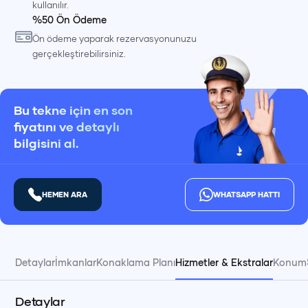
kullanılır.
%50 Ön Ödeme
Ön ödeme yaparak rezervasyonunuzu
gerçekleştirebilirsiniz.
Bu tekne için en son
fiyatını ve detaylı
bilgisini al.
HEMEN ARA
WHATSAPP HATTI
Detaylar
İmkanlar
Konaklama Planı
Hizmetler & Ekstralar
Konum
Detaylar