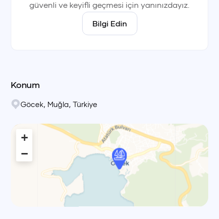
güvenli ve keyifli geçmesi için yanınızdayız.
Bilgi Edin
Konum
Göcek
,
Muğla
,
Türkiye
+
−
Leaflet
|
© OpenStreetMap, © CARTO Voyag