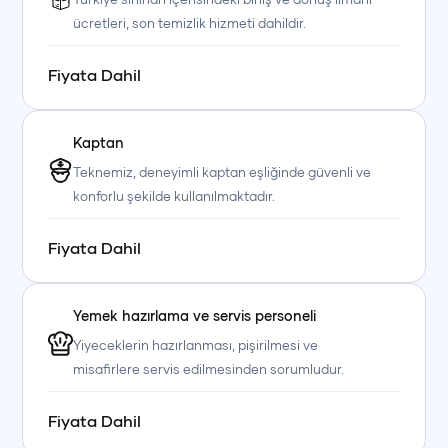
ücretleri, son temizlik hizmeti dahildir.
Fiyata Dahil
Kaptan
+90 (850) 242 50 50
+90 (850) 242 50 50
+90 (850) 242 50 50
Teknemiz, deneyimli kaptan eşliğinde güvenli ve
+90 (850) 242 50 50
+90 (850) 242 50 50
+90 (850) 242 50 50
konforlu şekilde kullanılmaktadır.
Fiyata Dahil
Yemek hazırlama ve servis personeli
Yiyeceklerin hazırlanması, pişirilmesi ve
misafirlere servis edilmesinden sorumludur.
Fiyata Dahil