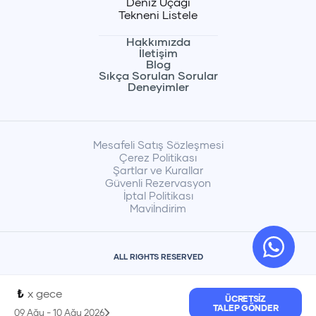
Deniz Uçağı
Tekneni Listele
Hakkımızda
İletişim
Blog
Sıkça Sorulan Sorular
Deneyimler
Mesafeli Satış Sözleşmesi
Çerez Politikası
Şartlar ve Kurallar
Güvenli Rezervasyon
İptal Politikası
Maviİndirim
ALL RIGHTS RESERVED
₺
x
gece
ÜCRETSIZ
TALEP GÖNDER
09 Ağu
-
10 Ağu 2026