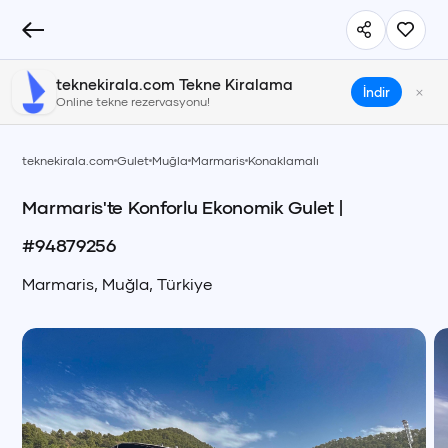
teknekirala.com Tekne Kiralama
×
İndir
Online tekne rezervasyonu!
teknekirala.com
Gulet
Muğla
Marmaris
Konaklamalı
Marmaris'te Konforlu Ekonomik Gulet
|
#
94879256
Marmaris
,
Muğla
,
Türkiye