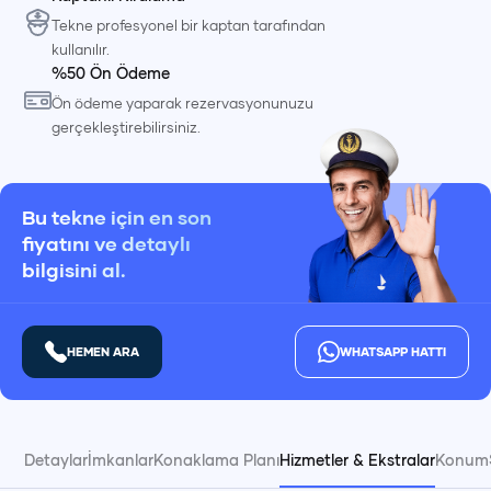
Tekne profesyonel bir kaptan tarafından
kullanılır.
%50 Ön Ödeme
Ön ödeme yaparak rezervasyonunuzu
gerçekleştirebilirsiniz.
Bu tekne için en son
fiyatını ve detaylı
bilgisini al.
HEMEN ARA
WHATSAPP HATTI
Detaylar
İmkanlar
Konaklama Planı
Hizmetler & Ekstralar
Konum