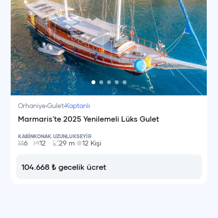
Orhaniye
Gulet
Kaptanlı
Marmaris'te 2025 Yenilemeli Lüks Gulet
KABİN
KONAK.
UZUNLUK
SEYİR
6
12
29
m
12
Kişi
104.668
₺
gecelik ücret