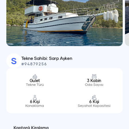
Tekne Sahibi:
Sarp
Ayken
S
#
94879256
Gulet
3
Kabin
Tekne Türü
Oda Sayısı
6
Kişi
6
Kişi
Konaklama
Seyahat Kapasitesi
Kaptanlı Kiralama