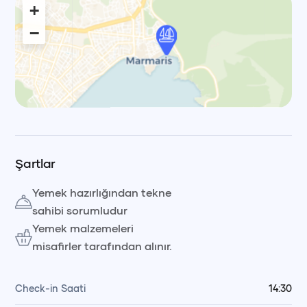
+
−
Leaflet
|
© OpenStreetMap, © CARTO Voyag
Şartlar
Yemek hazırlığından tekne
sahibi sorumludur
Yemek malzemeleri
misafirler tarafından alınır.
Check-in Saati
14:30