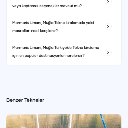
garson, yakıt, son temizlik ve limandan alma-bırakma
veya kaptansız seçenekler mevcut mu?
hizmetleri dahildir. Kumanya (yiyecek, içecek ve
atıştırmalıklar) ise fiyata dahil olmayıp misafirlerin tercihine
Evet, kaptanlı ve kaptansız kiralama seçenekleri
göre ayrıca planlanır.
Marmaris Limanı, Muğla
Tekne kiralamada yakıt
bulunmaktadır. Kaptansız kiralama için yeterli denizcilik
masrafları nasıl karşılanır?
tecrübesine sahip olmanız gerekmektedir.
Yakıt masrafları genellikle kiralama ücretine dahildir. bazı
Marmaris Limanı, Muğla
Türkiye'de Tekne kiralama
teknelerde fiyat ayrı olabilmektedir. her teknenin ilan detay
için en popüler destinasyonlar nerelerdir?
kısmında görebilirsiniz.
İstanbul, Bodrum, Marmaris, Göcek, Fethiye ve Antalya en
popüler yat kiralama destinasyonlarındandır.
Benzer Tekneler