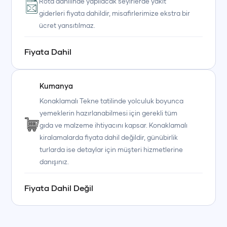
Rota dahilinde yapılacak seyirlerde yakıt
giderleri fiyata dahildir, misafirlerimize ekstra bir
ücret yansıtılmaz.
+90 (850) 242 50 50
+90 (850) 242 50 50
+90 (850) 242 50 50
Fiyata Dahil
+90 (850) 242 50 50
+90 (850) 242 50 50
+90 (850) 242 50 50
Kumanya
Konaklamalı Tekne tatilinde yolculuk boyunca
yemeklerin hazırlanabilmesi için gerekli tüm
gıda ve malzeme ihtiyacını kapsar. Konaklamalı
kiralamalarda fiyata dahil değildir, günübirlik
turlarda ise detaylar için müşteri hizmetlerine
danışınız.
Fiyata Dahil Değil