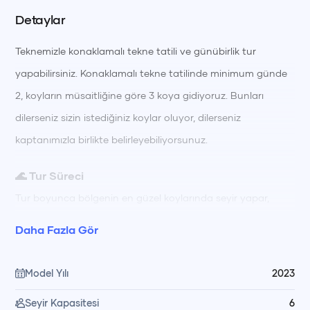
Detaylar
Teknemizle konaklamalı tekne tatili ve günübirlik tur
yapabilirsiniz. Konaklamalı tekne tatilinde minimum günde
2, koyların müsaitliğine göre 3 koya gidiyoruz. Bunları
dilerseniz sizin istediğiniz koylar oluyor, dilerseniz
kaptanımızla birlikte belirleyebiliyorsunuz.
🌊 Tur Süreci
Tur boyunca bölgenin en güzel koylarında seyir yapar,
berrak sularda yüzerek ve güneşlenerek güne başlarsınız.
Daha Fazla Gör
Gün içinde farklı koylarda yüzme molaları, dinlenme ve keşif
için zamanınız olur; gün boyu hazırlanan öğünler
Model Yılı
2023
mürettebatımız tarafından teknede özenle hazırlanıp servis
Seyir Kapasitesi
6
edilir. Akşam saatlerinde gün batımı manzarası eşliğinde