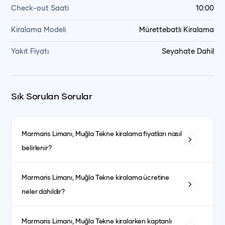
Check-out Saati
10:00
Kiralama Modeli
Mürettebatlı Kiralama
Yakıt Fiyatı
Seyahate Dahil
Sık Sorulan Sorular
Marmaris Limanı, Muğla
Tekne kiralama fiyatları nasıl
belirlenir?
Tekne kiralama fiyatları; teknenin tipi, uzunluğu, kabin sayısı
Marmaris Limanı, Muğla
Tekne kiralama ücretine
ve bulunduğu bölgeye göre değişiklik gösterir. Ayrıca sezon
neler dahildir?
dönemleri de fiyatları etkiler. Yüksek sezonda fiyatlar daha
yüksek olurken, düşük sezonda daha avantajlı fiyatlarla
Fiyata genellikle kaptanlı kiralanan teknelerde kaptan, aşçı,
kiralama yapmak mümkündür.
Marmaris Limanı, Muğla
Tekne kiralarken kaptanlı