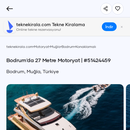
teknekirala.com Tekne Kiralama
×
İndir
Online tekne rezervasyonu!
teknekirala.com
Motoryat
Muğla
Bodrum
Konaklamalı
Bodrum'da 27 Metre Motoryat
| #
51424459
Bodrum
,
Muğla
,
Türkiye