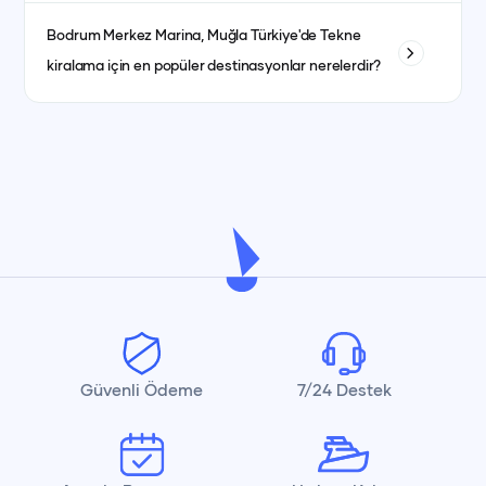
Yakıt masrafları genellikle kiralama ücretine dahildir. bazı
Bodrum Merkez Marina, Muğla
Türkiye'de Tekne
teknelerde fiyat ayrı olabilmektedir. her teknenin ilan detay
kiralama için en popüler destinasyonlar nerelerdir?
kısmında görebilirsiniz.
İstanbul, Bodrum, Marmaris, Göcek, Fethiye ve Antalya en
popüler yat kiralama destinasyonlarındandır.
Güvenli Ödeme
7/24 Destek