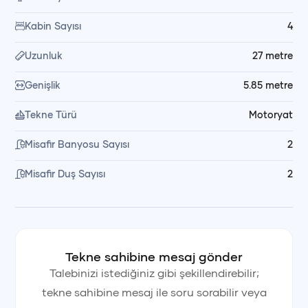
sohbet etme gibi unutulmaz anlar yaşarsınız; dilediğiniz
Kabin Sayısı
4
zaman bot ile karaya çıkma imkânı da sunulur.
Uzunluk
27
metre
🥗 Yemek ve Kumanya Düzeni
Genişlik
5.85
metre
Yemeklerin hazırlanması ve servisi mürettebatımız
Tekne Türü
Motoryat
tarafından yapılır. Kumanya ve yemek malzemeleri kiralama
bedeline dahil değildir; dilerseniz alışverişi kendiniz yapabilir,
Misafir Banyosu Sayısı
2
dilerseniz mürettebatın müsaitliğine bağlı olarak market
Misafir Duş Sayısı
2
alışverişinin sizin adınıza organize edilmesini talep
edebilirsiniz.
💳 Fiyata Dahil Olanlar
Tekne sahibine mesaj gönder
Fiyata kaptan, yemek ve servis personeli, yakıt ve son
Talebinizi istediğiniz gibi şekillendirebilir;
temizlik dahildir. Kumanya hariçtir.
tekne sahibine mesaj ile soru sorabilir veya