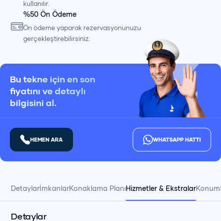
kullanılır.
%50 Ön Ödeme
Ön ödeme yaparak rezervasyonunuzu
gerçekleştirebilirsiniz.
Bu tekne için en son
fiyatını ve detaylı
bilgisini al.
HEMEN ARA
WHATSAPP HATTI
Detaylar
İmkanlar
Konaklama Planı
Hizmetler & Ekstralar
Konum
Detaylar