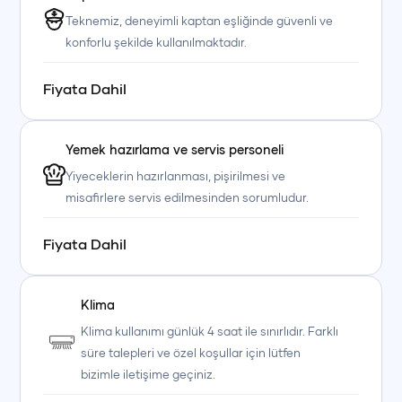
Teknemiz, deneyimli kaptan eşliğinde güvenli ve
konforlu şekilde kullanılmaktadır.
Fiyata Dahil
Yemek hazırlama ve servis personeli
+90 (850) 242 50 50
+90 (850) 242 50 50
+90 (850) 242 50 50
Yiyeceklerin hazırlanması, pişirilmesi ve
+90 (850) 242 50 50
+90 (850) 242 50 50
+90 (850) 242 50 50
misafirlere servis edilmesinden sorumludur.
Fiyata Dahil
Klima
Klima kullanımı günlük 4 saat ile sınırlıdır. Farklı
süre talepleri ve özel koşullar için lütfen
bizimle iletişime geçiniz.