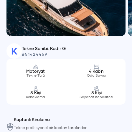
Tekne Sahibi:
Kadir G.
K
#
51424459
Motoryat
4
Kabin
Tekne Türü
Oda Sayısı
8
Kişi
8
Kişi
Konaklama
Seyahat Kapasitesi
Kaptanlı Kiralama
Tekne profesyonel bir kaptan tarafından