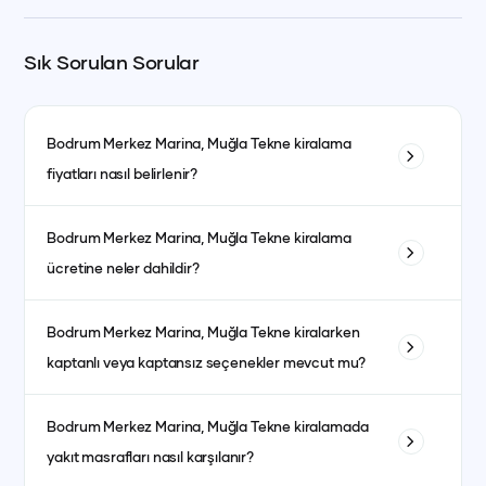
Sık Sorulan Sorular
Bodrum Merkez Marina, Muğla
Tekne kiralama
fiyatları nasıl belirlenir?
Tekne kiralama fiyatları; teknenin tipi, uzunluğu, kabin sayısı
Bodrum Merkez Marina, Muğla
Tekne kiralama
ve bulunduğu bölgeye göre değişiklik gösterir. Ayrıca sezon
ücretine neler dahildir?
dönemleri de fiyatları etkiler. Yüksek sezonda fiyatlar daha
yüksek olurken, düşük sezonda daha avantajlı fiyatlarla
Fiyata genellikle kaptanlı kiralanan teknelerde kaptan, aşçı,
kiralama yapmak mümkündür.
Bodrum Merkez Marina, Muğla
Tekne kiralarken
garson, yakıt, son temizlik ve limandan alma-bırakma
kaptanlı veya kaptansız seçenekler mevcut mu?
hizmetleri dahildir. Kumanya (yiyecek, içecek ve
atıştırmalıklar) ise fiyata dahil olmayıp misafirlerin tercihine
Evet, kaptanlı ve kaptansız kiralama seçenekleri
göre ayrıca planlanır.
Bodrum Merkez Marina, Muğla
Tekne kiralamada
bulunmaktadır. Kaptansız kiralama için yeterli denizcilik
yakıt masrafları nasıl karşılanır?
tecrübesine sahip olmanız gerekmektedir.