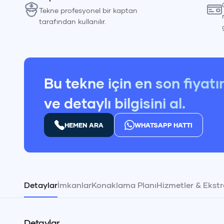
Tekne profesyonel bir kaptan
tarafından kullanılır.
Bu tekne için en son fiyatı
ve detaylı bilgisini al.
HEMEN ARA
WHATSAPP HATTI
Detaylar
İmkanlar
Konaklama Planı
Hizmetler & Ekstr
Detaylar