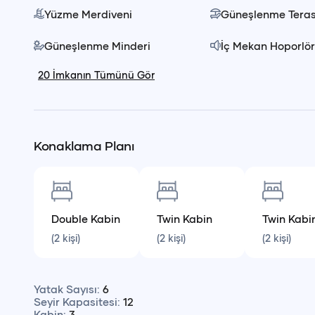
Günübirlik turlarımız, denizde geçirilen keyifli bir gün
Yüzme Merdiveni
Güneşlenme Teras
Dil Seçimi
tatilinize unutulmaz anılar ekler.
Güneşlenme Minderi
İç Mekan Hoporlör
T
20
İmkanın Tümünü Gör
Konaklama Planı
Double
Kabin
Twin
Kabin
Twin
Kabi
(
2
kişi)
(
2
kişi)
(
2
kişi)
Yatak Sayısı
:
6
Seyir Kapasitesi
:
12
Kabin
:
3