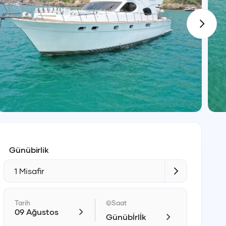
Günübirlik
1 Misafir
Tarih
Saat
09 Ağustos
Günübİrlİk