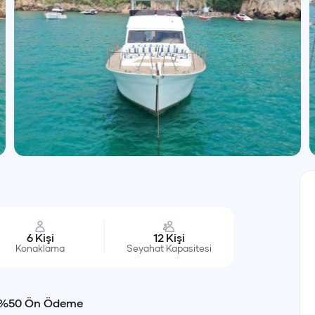
6
Kişi
12
Kişi
Konaklama
Seyahat Kapasitesi
%50 Ön Ödeme