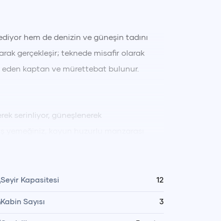
ediyor hem de denizin ve güneşin tadını
rak gerçekleşir; teknede misafir olarak
t eden kaptan ve mürettebat bulunur.
rek serinliyor, güneşlenerek
mış yemeğiniz, koyun huzurlu manzarası
Gün içinde dilediğiniz zaman yüzebilir,
f yapabilirsiniz.
Seyir Kapasitesi
12
Kabin Sayısı
3
ekler tekne mürettebatımız tarafından özenle