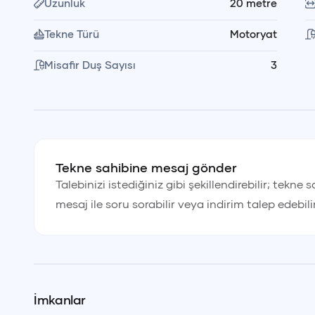
Uzunluk
20
metre
hazırlanır ve servis edilir. Yanınızda getirdiğiniz içec
zaman servis edilir.
Tekne Türü
Motoryat
Misafir Duş Sayısı
3
💰 Fiyata Dahil Olanlar
Kaptan
Yemek ve servis personeli
Tekne sahibine mesaj gönder
Talebinizi istediğiniz gibi şekillendirebilir; tekne 
mesaj ile soru sorabilir veya indirim talep edebili
Öğle yemeği (içecekler hariç)
Yakıt
Tür
₺
İmkanlar