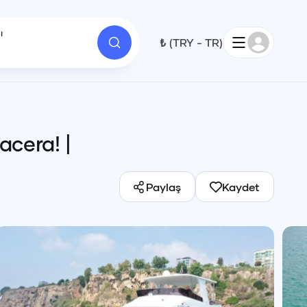
ı
₺
(
TRY
-
TR
)
1
Macera!
|
Paylaş
Kaydet