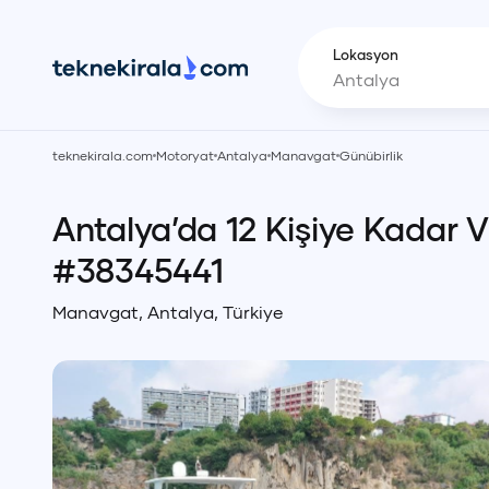
Lokasyon
teknekirala.com
Motoryat
Antalya
Manavgat
Günübirlik
Antalya’da 12 Kişiye Kadar 
#
38345441
Manavgat
,
Antalya
,
Türkiye