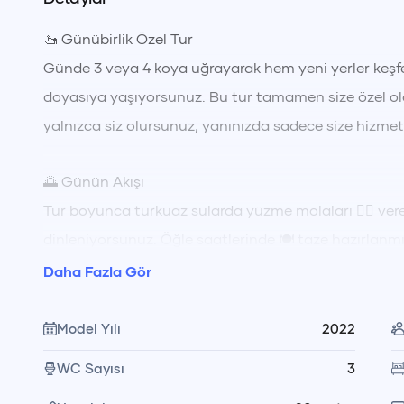
🚤 Günübirlik Özel Tur
Günde 3 veya 4 koya uğrayarak hem yeni yerler keşf
doyasıya yaşıyorsunuz. Bu tur tamamen size özel ola
yalnızca siz olursunuz, yanınızda sadece size hizme
🌅 Günün Akışı
Tur boyunca turkuaz sularda yüzme molaları 🏊‍♂️ vere
dinleniyorsunuz. Öğle saatlerinde 🍽️ taze hazırlan
eşliğinde mürettebatımız tarafından servis ediliyor. 
Daha Fazla Gör
güneşlenebilir ya da koyların sakin atmosferinde keyi
Model Yılı
2022
🥗 Yemek ve Hizmet Düzeni
WC Sayısı
3
Öğle yemeği fiyata dahildir, içecekler hariçtir. Yem