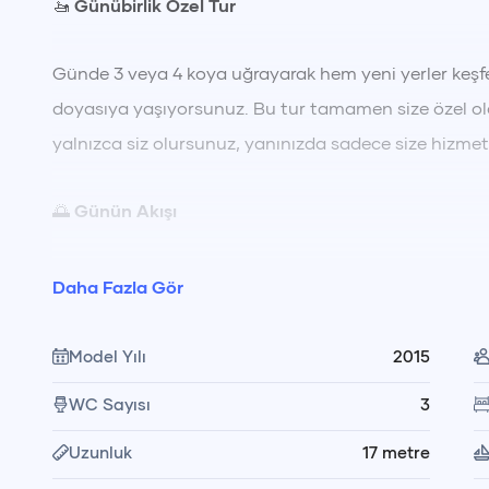
🚤
Günübirlik Özel Tur
Günde 3 veya 4 koya uğrayarak hem yeni yerler keşf
doyasıya yaşıyorsunuz. Bu tur tamamen size özel ola
yalnızca siz olursunuz, yanınızda sadece size hizme
🌅
Günün Akışı
Tur boyunca turkuaz sularda yüzme molaları 🏊‍♂️ vere
Daha Fazla Gör
dinleniyorsunuz. Gün içerisinde bölgenin en güzel 
verilir. Öğle saatlerinde yemeğinizi dilediğiniz şekilde
Model Yılı
2015
menünün mürettebatımız tarafından servis edilmesin
WC Sayısı
3
ve koyların tadını çıkarırken, tamamen size özel bir 
Uzunluk
17
metre
🥗
Yemek ve Kumanya Düzeni