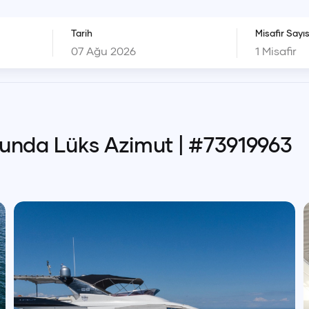
Tarih
Misafir Sayıs
1
Misafir
ğunda Lüks Azimut
| #
73919963