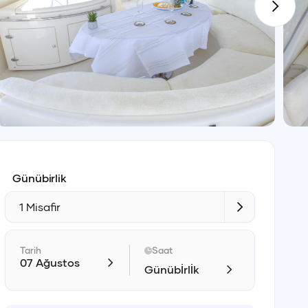
Günübirlik
1 Misafir
Tarih
Saat
07 Ağustos
Günübİrlİk
Giriş
Çıkış