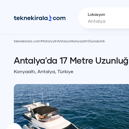
Lokasyon
teknekirala.com
Motoryat
Antalya
Konyaaltı
Günübirlik
Antalya'da 17 Metre Uzunlu
Konyaaltı
,
Antalya
,
Türkiye