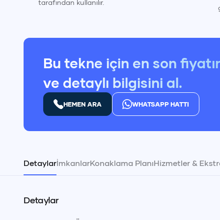
tarafından kullanılır.
Bu tekne için en son fiyatı
ve detaylı bilgisini al.
HEMEN ARA
WHATSAPP HATTI
Detaylar
İmkanlar
Konaklama Planı
Hizmetler & Ekstr
Detaylar