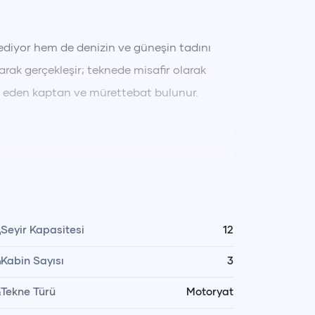
ediyor hem de denizin ve güneşin tadını
rak gerçekleşir; teknede misafir olarak
t eden kaptan ve mürettebat bulunur.
rek serinliyor, güneşlenerek
noktalarında yüzme ve dinlenme molaları
 hazırlayabilir ya da tercih ettiğiniz
Seyir Kapasitesi
12
i sağlayabilirsiniz. Gün boyunca denizin
Kabin Sayısı
3
deneyim yaşarsınız.
Tekne Türü
Motoryat