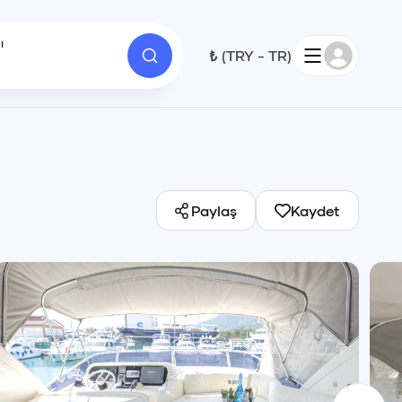
ı
₺
(
TRY
-
TR
)
1
Paylaş
Kaydet