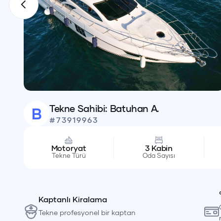
Tekne Sahibi:
Batuhan A.
B
#
73919963
Motoryat
3
Kabin
Tekne Türü
Oda Sayısı
Kaptanlı Kiralama
Tekne profesyonel bir kaptan