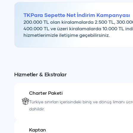
• 6 kişi üzerindeki her
çocuk misafir için +32 USD
ek ü
TKPara Sepette Net İndirim Kampanyası
Günübirlik turlarımız, denizde geçirilen keyifli bir gün
200.000 TL olan kiralamalarda 2.500 TL, 300.00
400.000 TL ve üzeri kiralamalarda 10.000 TL indi
şekillendirilebilen yemek seçenekleri ile tatilinize es
hizmetlerimizle iletişime geçebilirsiniz.
Hizmetler & Ekstralar
Charter Paketi
Türkiye sınırları içerisindeki biniş ve dönüş limanı ücr
dahildir.
Kaptan