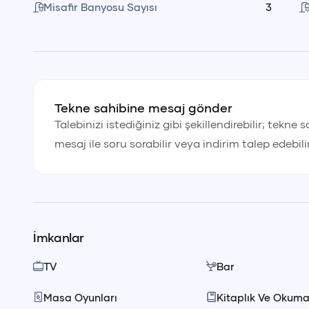
Misafir Banyosu Sayısı
3
Yemek ve içecekler tercih edilen pakete göre değiş
içecekleri misafirler getirir. Dilerseniz alışverişinizi
adınıza organize etmesini talep edebilirsiniz. Getird
edilmektedir.
Tekne sahibine mesaj gönder
Talebinizi istediğiniz gibi şekillendirebilir; tekne 
mesaj ile soru sorabilir veya indirim talep edebili
💰
Fiyata Dahil Olanlar
• Kaptan
• Yemek ve servis personeli
• Yakıt
İmkanlar
TV
Bar
📍
Temmuz Ayı Tur Programları
Tür
₺
Masa Oyunları
Kitaplık Ve Okuma