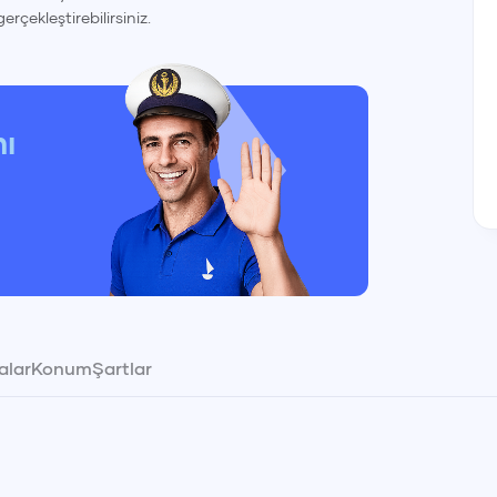
gerçekleştirebilirsiniz.
nı
alar
Konum
Şartlar