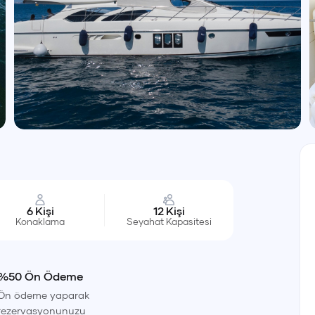
6
Kişi
12
Kişi
Konaklama
Seyahat Kapasitesi
%50 Ön Ödeme
Ön ödeme yaparak
rezervasyonunuzu