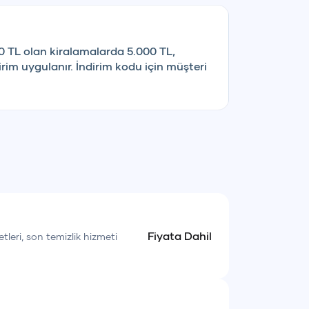
cret uygulanır.
, keşfedilecek koylar ve tercihlerinize göre
0 TL olan kiralamalarda 5.000 TL,
rim uygulanır. İndirim kodu için müşteri
neklik ve konfor katmaktadır.
Fiyata Dahil
etleri, son temizlik hizmeti