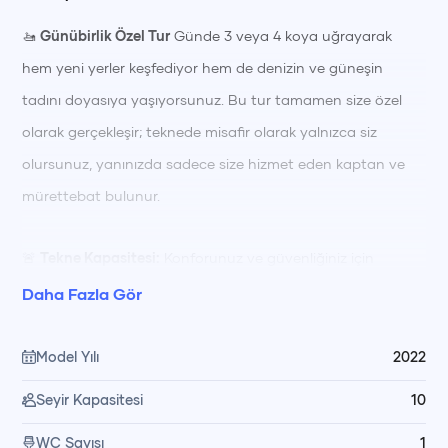
🚤
Günübirlik Özel Tur
Günde 3 veya 4 koya uğrayarak
hem yeni yerler keşfediyor hem de denizin ve güneşin
tadını doyasıya yaşıyorsunuz. Bu tur tamamen size özel
olarak gerçekleşir; teknede misafir olarak yalnızca siz
olursunuz, yanınızda sadece size hizmet eden kaptan ve
mürettebat bulunur.
🚨
Tekne Kapasitesi:
Konforunuz ve güvenliğiniz için
teknemiz maksimum
10 kişi
kapasitelidir.
Daha Fazla Gör
🌅
Günün Akışı & Saatler
Model Yılı
2022
Seyir Kapasitesi
10
🕒 Tur Saatleri:
Günlük turlarımız
11:00 - 18:30
saatleri
arasında gerçekleşmektedir.
WC Sayısı
1