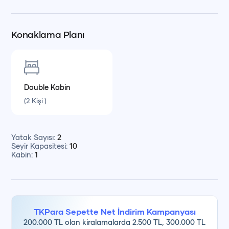
Sizin için önemli olan veya özellikle öncelik verdiğiniz tüm
detayların kesinliğiyle ilgili
lütfen tur öncesinde bizimle
Konaklama Planı
iletişime geçip bilgi alınız.
Günübirlik turlarımız; denizde geçirilen keyifli bir gün,
Double
Kabin
keşfedilecek koylar ve tamamen kendi tercihinize göre
(
2
Kişi
)
planlanabilecek yemek düzeni ile tatilinize esneklik katar.
Sizleri teknemizde ağırlamaktan mutluluk duyarız!
Yatak Sayısı
:
2
Seyir Kapasitesi
:
10
Kabin
:
1
TKPara Sepette Net İndirim Kampanyası
200.000 TL olan kiralamalarda 2.500 TL, 300.000 TL