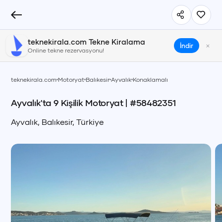
teknekirala.com Tekne Kiralama
×
İndir
Online tekne rezervasyonu!
teknekirala.com
Motoryat
Balıkesir
Ayvalık
Konaklamalı
Ayvalık'ta 9 Kişilik Motoryat
| #
58482351
Ayvalık
,
Balıkesir
,
Türkiye