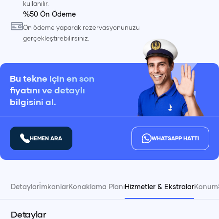
kullanılır.
%50 Ön Ödeme
Ön ödeme yaparak rezervasyonunuzu
gerçekleştirebilirsiniz.
Bu tekne için en son
fiyatını ve detaylı
bilgisini al.
HEMEN ARA
WHATSAPP HATTI
Detaylar
İmkanlar
Konaklama Planı
Hizmetler & Ekstralar
Konum
Detaylar