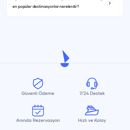
teknelerde fiyat ayrı olabilmektedir. her teknenin ilan detay
en popüler destinasyonlar nerelerdir?
kısmında görebilirsiniz.
İstanbul, Bodrum, Marmaris, Göcek, Fethiye ve Antalya en
popüler yat kiralama destinasyonlarındandır.
Güvenli Ödeme
7/24 Destek
Anında Rezervasyon
Hızlı ve Kolay