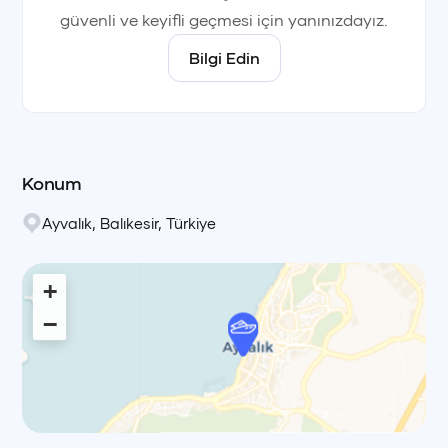
güvenli ve keyifli geçmesi için yanınızdayız.
Bilgi Edin
Konum
Ayvalık
,
Balıkesir
,
Türkiye
+
−
Leaflet
|
© OpenStreetMap, © CARTO Voyag