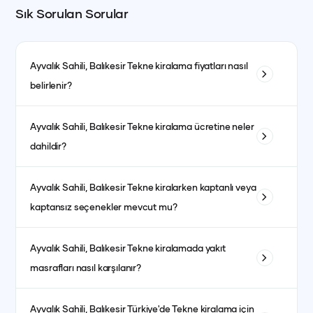
Sık Sorulan Sorular
Ayvalık Sahili, Balıkesir
Tekne kiralama fiyatları nasıl
belirlenir?
Tekne kiralama fiyatları; teknenin tipi, uzunluğu, kabin sayısı
Ayvalık Sahili, Balıkesir
Tekne kiralama ücretine neler
ve bulunduğu bölgeye göre değişiklik gösterir. Ayrıca sezon
dahildir?
dönemleri de fiyatları etkiler. Yüksek sezonda fiyatlar daha
yüksek olurken, düşük sezonda daha avantajlı fiyatlarla
Fiyata genellikle kaptanlı kiralanan teknelerde kaptan, aşçı,
kiralama yapmak mümkündür.
Ayvalık Sahili, Balıkesir
Tekne kiralarken kaptanlı veya
garson, yakıt, son temizlik ve limandan alma-bırakma
kaptansız seçenekler mevcut mu?
hizmetleri dahildir. Kumanya (yiyecek, içecek ve
atıştırmalıklar) ise fiyata dahil olmayıp misafirlerin tercihine
Evet, kaptanlı ve kaptansız kiralama seçenekleri
göre ayrıca planlanır.
Ayvalık Sahili, Balıkesir
Tekne kiralamada yakıt
bulunmaktadır. Kaptansız kiralama için yeterli denizcilik
masrafları nasıl karşılanır?
tecrübesine sahip olmanız gerekmektedir.
Yakıt masrafları genellikle kiralama ücretine dahildir. bazı
Ayvalık Sahili, Balıkesir
Türkiye'de Tekne kiralama için