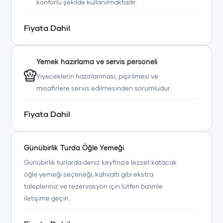
konforlu şekilde kullanılmaktadır.
Fiyata Dahil
Yemek hazırlama ve servis personeli
+90 (850) 242 50 50
+90 (850) 242 50 50
+90 (850) 242 50 50
Yiyeceklerin hazırlanması, pişirilmesi ve
misafirlere servis edilmesinden sorumludur.
+90 (850) 242 50 50
+90 (850) 242 50 50
+90 (850) 242 50 50
Fiyata Dahil
Günübirlik Turda Öğle Yemeği
Günübirlik turlarda deniz keyfinize lezzet katacak
öğle yemeği seçeneği; kahvaltı gibi ekstra
talepleriniz ve rezervasyon için lütfen bizimle
iletişime geçin.