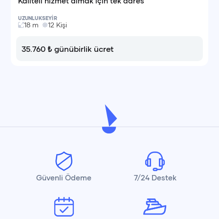
Kaliteli hizmet almak için tek adres
UZUNLUK
SEYİR
18
m
12
Kişi
35.760
₺
günübirlik ücret
Güvenli Ödeme
7/24 Destek