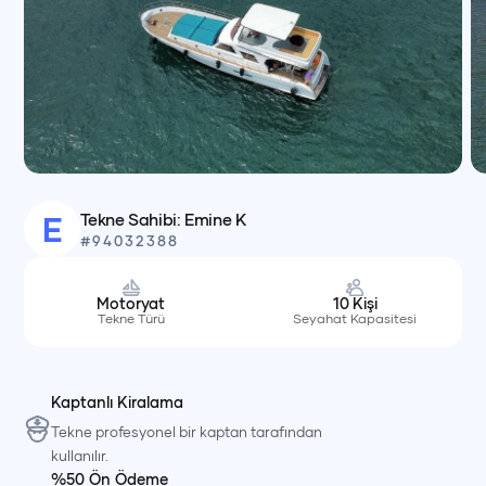
Tekne Sahibi:
Emine
K
E
#
94032388
Motoryat
10
Kişi
Tekne Türü
Seyahat Kapasitesi
Kaptanlı Kiralama
Tekne profesyonel bir kaptan tarafından
kullanılır.
%50 Ön Ödeme