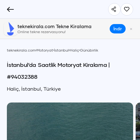
teknekirala.com Tekne Kiralama
×
İndir
Online tekne rezervasyonu!
teknekirala.com
Motoryat
İstanbul
Haliç
Günübirlik
İstanbul’da Saatlik Motoryat Kiralama
|
#
94032388
Haliç
,
İstanbul
,
Türkiye