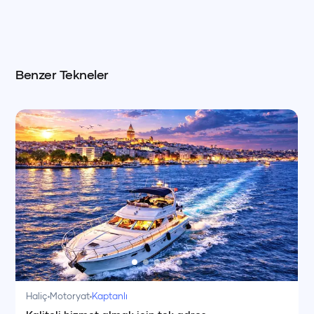
popüler yat kiralama destinasyonlarındandır.
Benzer Tekneler
Haliç
Motoryat
Kaptanlı