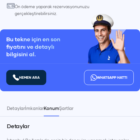
Ön ödeme yaparak rezervasyonunuzu
gerçekleştirebilirsiniz.
Bu tekne için en son
fiyatını ve detaylı
bilgisini al.
HEMEN ARA
WHATSAPP HATTI
Detaylar
İmkanlar
Konum
Şartlar
Detaylar