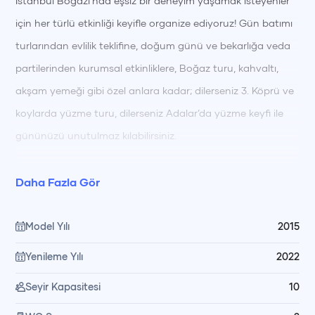
İstanbul Boğazı’nda eşsiz bir deneyim yaşamak isteyenler
için her türlü etkinliği keyifle organize ediyoruz! Gün batımı
turlarından evlilik teklifine, doğum günü ve bekarlığa veda
partilerinden kurumsal etkinliklere, Boğaz turu, kahvaltı,
akşam yemeği gibi özel anlara kadar; dilerseniz 3. Köprü ve
koylarda yüzme turu, dilerseniz Adalar’da yüzme keyfi ile
gününüzü unutulmaz kılabilirsiniz.
Yiyecek ve içeceklerinizi dışarıdan getirebilir ya da dilerseniz
Daha Fazla Gör
ek hizmet olarak bizden temin edebilirsiniz. Süsleme, pasta,
lazer gösterisi, yemek ve diğer tüm özel talepleriniz için
Model Yılı
2015
unutulmaz bir organizasyon için bizimle hemen iletişime
Yenileme Yılı
2022
geçin! Hayalinizdeki etkinliği Boğaz’ın büyüleyici
Seyir Kapasitesi
10
atmosferinde birlikte gerçekleştirelim!