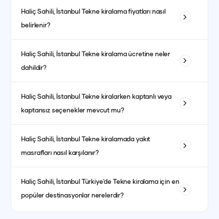
Haliç Sahili, İstanbul
Tekne kiralama fiyatları nasıl
belirlenir?
Tekne kiralama fiyatları; teknenin tipi, uzunluğu, kabin sayısı
Haliç Sahili, İstanbul
Tekne kiralama ücretine neler
ve bulunduğu bölgeye göre değişiklik gösterir. Ayrıca sezon
dahildir?
dönemleri de fiyatları etkiler. Yüksek sezonda fiyatlar daha
yüksek olurken, düşük sezonda daha avantajlı fiyatlarla
Fiyata genellikle kaptanlı kiralanan teknelerde kaptan, aşçı,
kiralama yapmak mümkündür.
Haliç Sahili, İstanbul
Tekne kiralarken kaptanlı veya
garson, yakıt, son temizlik ve limandan alma-bırakma
kaptansız seçenekler mevcut mu?
hizmetleri dahildir. Kumanya (yiyecek, içecek ve
atıştırmalıklar) ise fiyata dahil olmayıp misafirlerin tercihine
Evet, kaptanlı ve kaptansız kiralama seçenekleri
göre ayrıca planlanır.
Haliç Sahili, İstanbul
Tekne kiralamada yakıt
bulunmaktadır. Kaptansız kiralama için yeterli denizcilik
masrafları nasıl karşılanır?
tecrübesine sahip olmanız gerekmektedir.
Yakıt masrafları genellikle kiralama ücretine dahildir. bazı
Haliç Sahili, İstanbul
Türkiye'de Tekne kiralama için en
teknelerde fiyat ayrı olabilmektedir. her teknenin ilan detay
popüler destinasyonlar nerelerdir?
kısmında görebilirsiniz.
İstanbul, Bodrum, Marmaris, Göcek, Fethiye ve Antalya en