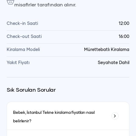
misafirler tarafından alınır.
Check-in Saati
12:00
Check-out Saati
16:00
Kiralama Modeli
Mürettebatlı Kiralama
Yakıt Fiyatı
Seyahate Dahil
Sık Sorulan Sorular
Bebek, İstanbul
Tekne kiralama fiyatları nasıl
belirlenir?
Tekne kiralama fiyatları; teknenin tipi, uzunluğu, kabin sayısı