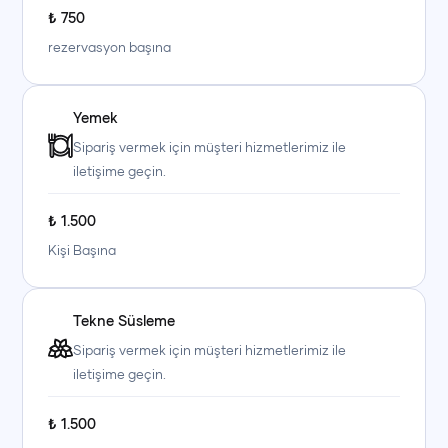
₺
750
rezervasyon başına
Yemek
Sipariş vermek için müşteri hizmetlerimiz ile
iletişime geçin.
₺
1.500
Kişi Başına
Tekne Süsleme
+90 (850) 242 50 50
+90 (850) 242 50 50
+90 (850) 242 50 50
Sipariş vermek için müşteri hizmetlerimiz ile
iletişime geçin.
+90 (850) 242 50 50
+90 (850) 242 50 50
+90 (850) 242 50 50
₺
1.500