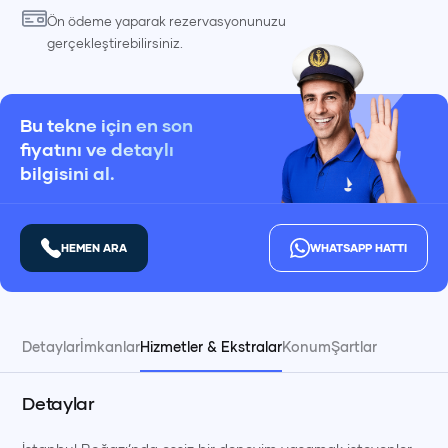
Ön ödeme yaparak rezervasyonunuzu
gerçekleştirebilirsiniz.
Bu tekne için en son
fiyatını ve detaylı
bilgisini al.
HEMEN ARA
WHATSAPP HATTI
Detaylar
İmkanlar
Hizmetler & Ekstralar
Konum
Şartlar
Detaylar