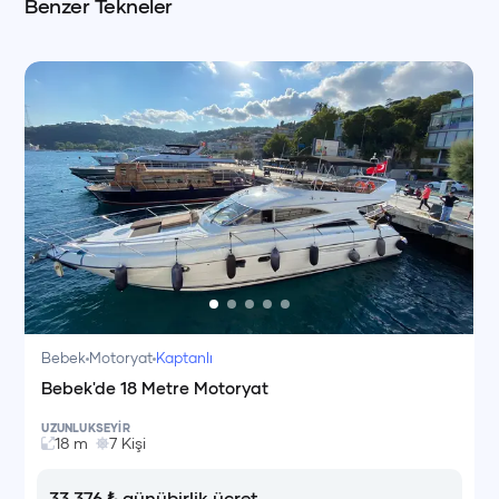
Benzer Tekneler
Bebek
Motoryat
Kaptanlı
Bebek'de 18 Metre Motoryat
UZUNLUK
SEYİR
18
m
7
Kişi
33.376
₺
günübirlik ücret