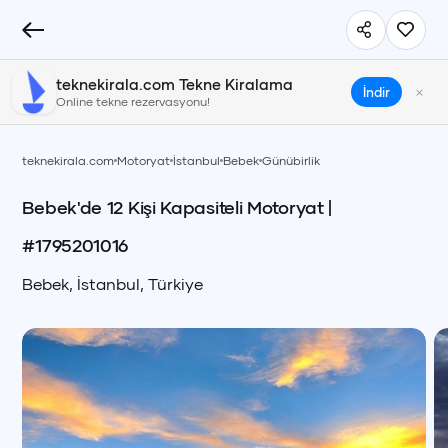
teknekirala.com Tekne Kiralama
×
İndir
Online tekne rezervasyonu!
teknekirala.com
Motoryat
İstanbul
Bebek
Günübirlik
Bebek'de 12 Kişi Kapasiteli Motoryat
|
#
1795201016
Bebek
,
İstanbul
,
Türkiye