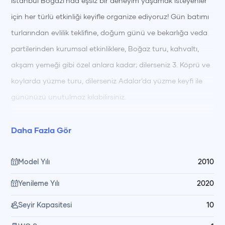
İstanbul Boğazı’nda eşsiz bir deneyim yaşamak isteyenler
için her türlü etkinliği keyifle organize ediyoruz! Gün batımı
turlarından evlilik teklifine, doğum günü ve bekarlığa veda
partilerinden kurumsal etkinliklere, Boğaz turu, kahvaltı,
akşam yemeği gibi özel anlara kadar; dilerseniz 3. Köprü ve
koylarda yüzme turu, dilerseniz Adalar’da yüzme keyfi ile
gününüzü unutulmaz kılabilirsiniz.
Yiyecek ve içeceklerinizi dışarıdan getirebilir ya da dilerseniz
Daha Fazla Gör
ek hizmet olarak bizden temin edebilirsiniz. Süsleme, pasta,
lazer gösterisi, yemek ve diğer tüm özel talepleriniz için
Model Yılı
2010
unutulmaz bir organizasyon için bizimle hemen iletişime
Yenileme Yılı
2020
geçin! Hayalinizdeki etkinliği Boğaz’ın büyüleyici
Seyir Kapasitesi
10
atmosferinde birlikte gerçekleştirelim!