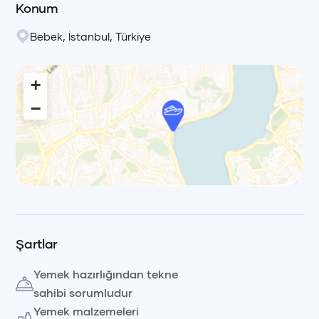
Konum
Bebek
,
İstanbul
,
Türkiye
+
−
Leaflet
|
© OpenStreetMap, © CARTO Voyag
Şartlar
Yemek hazırlığından tekne
sahibi sorumludur
Yemek malzemeleri