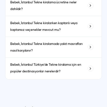
Bebek, İstanbul
Tekne kiralama ücretine neler
ve bulunduğu bölgeye göre değişiklik gösterir. Ayrıca sezon
dahildir?
dönemleri de fiyatları etkiler. Yüksek sezonda fiyatlar daha
yüksek olurken, düşük sezonda daha avantajlı fiyatlarla
Fiyata genellikle kaptanlı kiralanan teknelerde kaptan, aşçı,
kiralama yapmak mümkündür.
Bebek, İstanbul
Tekne kiralarken kaptanlı veya
garson, yakıt, son temizlik ve limandan alma-bırakma
kaptansız seçenekler mevcut mu?
hizmetleri dahildir. Kumanya (yiyecek, içecek ve
atıştırmalıklar) ise fiyata dahil olmayıp misafirlerin tercihine
Evet, kaptanlı ve kaptansız kiralama seçenekleri
göre ayrıca planlanır.
Bebek, İstanbul
Tekne kiralamada yakıt masrafları
bulunmaktadır. Kaptansız kiralama için yeterli denizcilik
nasıl karşılanır?
tecrübesine sahip olmanız gerekmektedir.
Yakıt masrafları genellikle kiralama ücretine dahildir. bazı
Bebek, İstanbul
Türkiye'de Tekne kiralama için en
teknelerde fiyat ayrı olabilmektedir. her teknenin ilan detay
popüler destinasyonlar nerelerdir?
kısmında görebilirsiniz.
İstanbul, Bodrum, Marmaris, Göcek, Fethiye ve Antalya en
popüler yat kiralama destinasyonlarındandır.