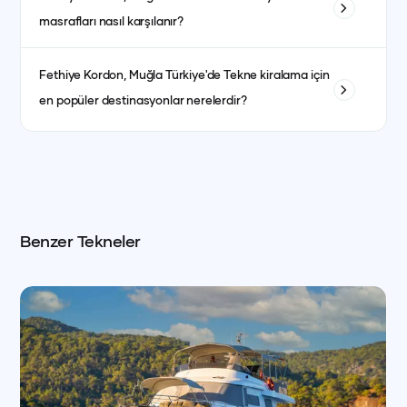
bulunmaktadır. Kaptansız kiralama için yeterli denizcilik
masrafları nasıl karşılanır?
tecrübesine sahip olmanız gerekmektedir.
Yakıt masrafları genellikle kiralama ücretine dahildir. bazı
Fethiye Kordon, Muğla
Türkiye'de Tekne kiralama için
teknelerde fiyat ayrı olabilmektedir. her teknenin ilan detay
en popüler destinasyonlar nerelerdir?
kısmında görebilirsiniz.
İstanbul, Bodrum, Marmaris, Göcek, Fethiye ve Antalya en
popüler yat kiralama destinasyonlarındandır.
Benzer Tekneler