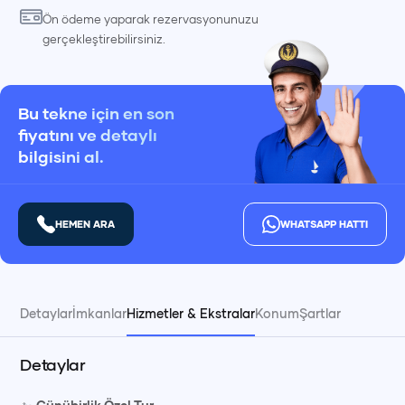
Ön ödeme yaparak rezervasyonunuzu
gerçekleştirebilirsiniz.
Bu tekne için en son
fiyatını ve detaylı
bilgisini al.
HEMEN ARA
WHATSAPP HATTI
Detaylar
İmkanlar
Hizmetler & Ekstralar
Konum
Şartlar
Detaylar