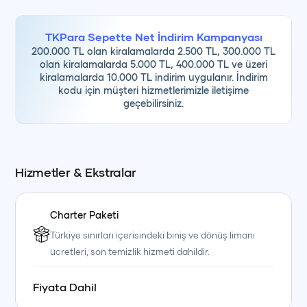
📌 Teknemize dışarıdan yiyecek, içecek ve kabuklu çerez
getirilmesine izin verilmemektedir. Misafirlerimizin ihtiyaç
TKPara Sepette Net İndirim Kampanyası
duyabilecekleri içecekler tekneden temin edilebilmektedir.
200.000 TL olan kiralamalarda 2.500 TL, 300.000 TL
olan kiralamalarda 5.000 TL, 400.000 TL ve üzeri
kiralamalarda 10.000 TL indirim uygulanır. İndirim
kodu için müşteri hizmetlerimizle iletişime
💰
Fiyata Dahil Olanlar
geçebilirsiniz.
• Kaptan
• Yemek ve servis personeli
Hizmetler & Ekstralar
• Öğle yemeği
• Yakıt
Charter Paketi
• Servis hizmeti
Türkiye sınırları içerisindeki biniş ve dönüş limanı
ücretleri, son temizlik hizmeti dahildir.
🥤
Fiyata Dahil Olmayanlar
Fiyata Dahil