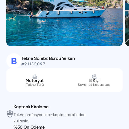
Tekne Sahibi:
Burcu
Yelken
B
#
91155097
Motoryat
8
Kişi
Tekne Türü
Seyahat Kapasitesi
Kaptanlı Kiralama
Tekne profesyonel bir kaptan tarafından
kullanılır.
%50 Ön Ödeme