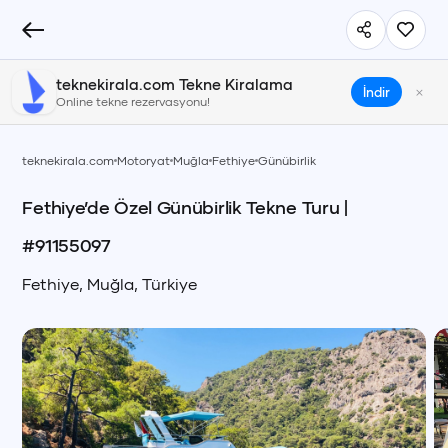
teknekirala.com Tekne Kiralama
×
İndir
Online tekne rezervasyonu!
teknekirala.com
Motoryat
Muğla
Fethiye
Günübirlik
Fethiye’de Özel Günübirlik Tekne Turu
|
#
91155097
Fethiye
,
Muğla
,
Türkiye