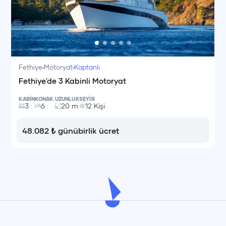
Fethiye
Motoryat
Kaptanlı
Fethiye'de 3 Kabinli Motoryat
KABİN
KONAK.
UZUNLUK
SEYİR
3
6
20
m
12
Kişi
48.082
₺
günübirlik ücret