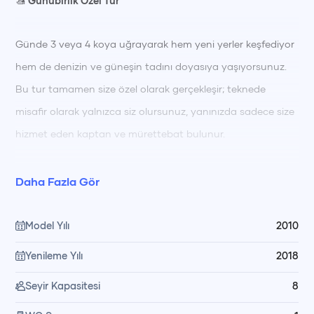
🚤
Günübirlik Özel Tur
Günde 3 veya 4 koya uğrayarak hem yeni yerler keşfediyor
hem de denizin ve güneşin tadını doyasıya yaşıyorsunuz.
Bu tur tamamen size özel olarak gerçekleşir; teknede
misafir olarak yalnızca siz olursunuz, yanınızda sadece size
hizmet eden kaptan ve mürettebat bulunur.
🌅
Günün Akışı
Daha Fazla Gör
Gündüz turumuz
09:30'da
başlayıp
16:00'da limana dönüş
Model Yılı
2010
ile sona ermektedir. Tur boyunca Fethiye'nin birbirinden
Yenileme Yılı
2018
güzel koylarında yüzme ve dinlenme molaları verilmektedir.
Seyir Kapasitesi
8
Rota, hava ve koyların müsaitlik durumuna göre
kaptanımız tarafından belirlenir.