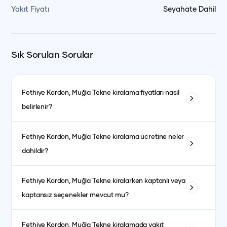
Yakıt Fiyatı
Seyahate Dahil
Sık Sorulan Sorular
Fethiye Kordon, Muğla
Tekne kiralama fiyatları nasıl
belirlenir?
Tekne kiralama fiyatları; teknenin tipi, uzunluğu, kabin sayısı
Fethiye Kordon, Muğla
Tekne kiralama ücretine neler
ve bulunduğu bölgeye göre değişiklik gösterir. Ayrıca sezon
dahildir?
dönemleri de fiyatları etkiler. Yüksek sezonda fiyatlar daha
yüksek olurken, düşük sezonda daha avantajlı fiyatlarla
Fiyata genellikle kaptanlı kiralanan teknelerde kaptan, aşçı,
kiralama yapmak mümkündür.
Fethiye Kordon, Muğla
Tekne kiralarken kaptanlı veya
garson, yakıt, son temizlik ve limandan alma-bırakma
kaptansız seçenekler mevcut mu?
hizmetleri dahildir. Kumanya (yiyecek, içecek ve
atıştırmalıklar) ise fiyata dahil olmayıp misafirlerin tercihine
Evet, kaptanlı ve kaptansız kiralama seçenekleri
göre ayrıca planlanır.
Fethiye Kordon, Muğla
Tekne kiralamada yakıt