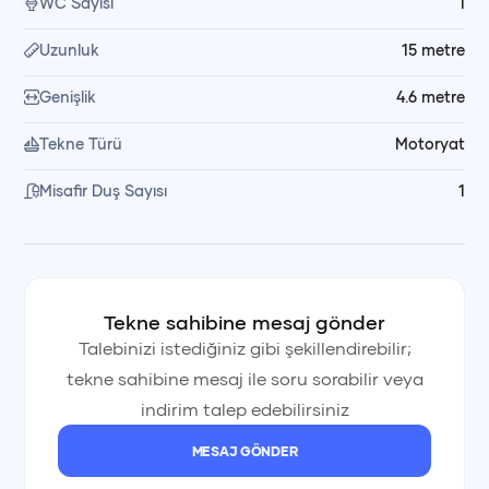
WC Sayısı
1
Uzunluk
15
metre
📍
Tur Rotasında Yer Alan Koylar
Genişlik
4.6
metre
• Sea Me ve Help Beach bölgesi
Tekne Türü
Motoryat
• Tarzan Koyu
Misafir Duş Sayısı
1
• Akvaryum Koyu
• Turunç Koyu
Tur boyunca 3 veya 4 farklı koy ziyaret edilir. Turkuaz
Tekne sahibine mesaj gönder
sularda 🏊‍♂️ yüzebilir, güneşlenebilir ve koyların doğal
Talebinizi istediğiniz gibi şekillendirebilir;
güzelliklerini keşfedebilirsiniz.
tekne sahibine mesaj ile soru sorabilir veya
indirim talep edebilirsiniz
🥗
Yemek ve Hizmet Düzeni
MESAJ GÖNDER