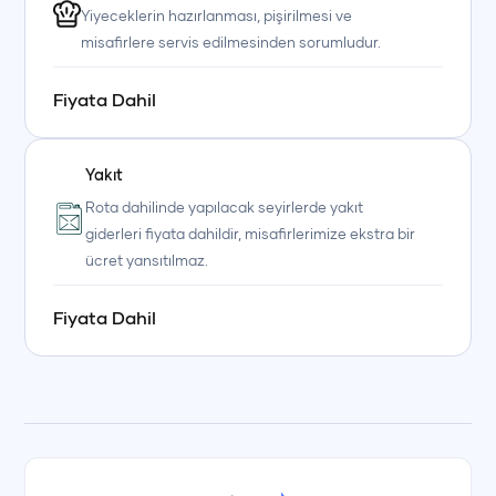
Yiyeceklerin hazırlanması, pişirilmesi ve
misafirlere servis edilmesinden sorumludur.
Fiyata Dahil
Yakıt
Rota dahilinde yapılacak seyirlerde yakıt
giderleri fiyata dahildir, misafirlerimize ekstra bir
ücret yansıtılmaz.
+90 (850) 242 50 50
+90 (850) 242 50 50
+90 (850) 242 50 50
Fiyata Dahil
+90 (850) 242 50 50
+90 (850) 242 50 50
+90 (850) 242 50 50