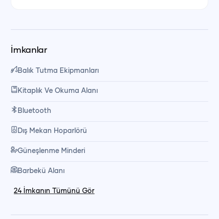
Öğle yemeği fiyata dahildir, içecekler ekstradır. Yemekler
tekne mürettebatımız tarafından özenle hazırlanır ve servis
edilir.
İmkanlar
🍽️
Öğle Yemeği Menüsü
Balık Tutma Ekipmanları
Kitaplık Ve Okuma Alanı
• 6 çeşit meze
Bluetooth
• Salata
Dış Mekan Hoparlörü
• Makarna
• Ana yemek (tavuk veya balık)
Güneşlenme Minderi
Barbekü Alanı
🍰 Gün sonunda misafirlerimize
kek veya meyve ikramı
24
İmkanın Tümünü Gör
yapılmaktadır.