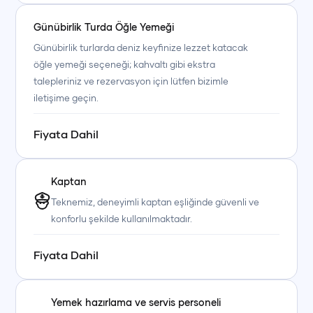
• Alkollü ve alkolsüz içecekler
Günübirlik Turda Öğle Yemeği
Günübirlik turlarımız, denizde geçirilen keyifli bir gün, özenle
Günübirlik turlarda deniz keyfinize lezzet katacak
öğle yemeği seçeneği; kahvaltı gibi ekstra
hazırlanan yemekler ve Fethiye'nin eşsiz koylarında
talepleriniz ve rezervasyon için lütfen bizimle
unutulmaz yüzme molaları ile tatilinize ayrıcalık
iletişime geçin.
katmaktadır. Sevdiklerinizle birlikte tamamen size özel bir
teknede konforlu ve huzurlu bir gün geçirebilirsiniz.
Fiyata Dahil
Kaptan
Teknemiz, deneyimli kaptan eşliğinde güvenli ve
konforlu şekilde kullanılmaktadır.
Fiyata Dahil
Yemek hazırlama ve servis personeli