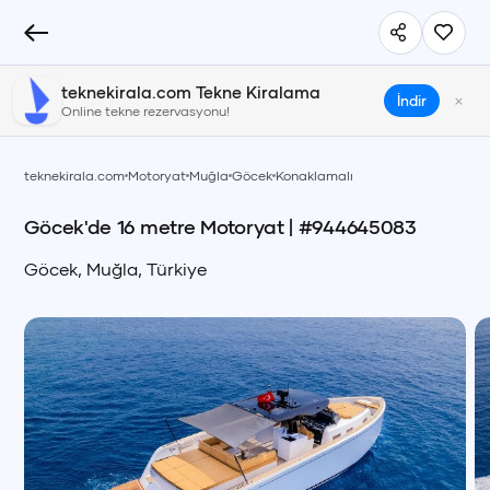
teknekirala.com Tekne Kiralama
×
İndir
Online tekne rezervasyonu!
teknekirala.com
Motoryat
Muğla
Göcek
Konaklamalı
Göcek'de 16 metre Motoryat
| #
944645083
Göcek
,
Muğla
,
Türkiye