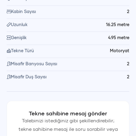
sohbet etme gibi unutulmaz anlar yaşarsınız; dilediğiniz
Kabin Sayısı
2
zaman bot ile karaya çıkma imkânı da sunulur.
Uzunluk
16.25
metre
🥗 Yemek ve Kumanya Düzeni
Genişlik
4.95
metre
Yemeklerin hazırlanması ve servisi mürettebatımız
Tekne Türü
Motoryat
tarafından yapılır. Kumanya ve yemek malzemeleri kiralama
bedeline dahil değildir; dilerseniz alışverişi kendiniz yapabilir,
Misafir Banyosu Sayısı
2
dilerseniz mürettebatın müsaitliğine bağlı olarak market
Misafir Duş Sayısı
2
alışverişinin sizin adınıza organize edilmesini talep
edebilirsiniz.
💳 Fiyata Dahil Olanlar
Tekne sahibine mesaj gönder
Fiyata kaptan, yemek ve servis personeli, yakıt ve son
Talebinizi istediğiniz gibi şekillendirebilir;
temizlik dahildir. Kumanya hariçtir.
tekne sahibine mesaj ile soru sorabilir veya