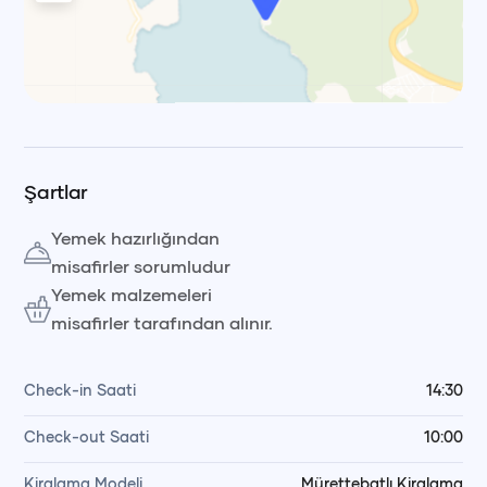
Leaflet
|
© OpenStreetMap, © CARTO Voyag
Şartlar
Yemek hazırlığından
misafirler sorumludur
Yemek malzemeleri
misafirler tarafından alınır.
Check-in Saati
14:30
Check-out Saati
10:00
Kiralama Modeli
Mürettebatlı Kiralama