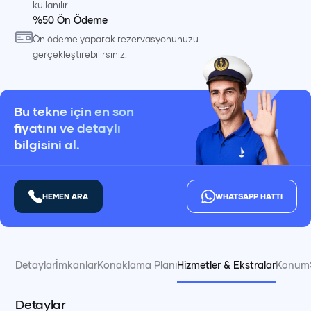
kullanılır.
%50 Ön Ödeme
Ön ödeme yaparak rezervasyonunuzu
gerçekleştirebilirsiniz.
Bu tekne için en son
fiyatını ve detaylı
bilgisini al.
HEMEN ARA
WHATSAPP HATTI
Detaylar
İmkanlar
Konaklama Planı
Hizmetler & Ekstralar
Konum
Detaylar