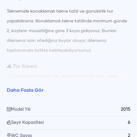
Teknemizle konaklamalı tekne tatili ve günübirlik tur
yapabilirsiniz. Konaklamalı tekne tatilinde minimum günde
2, koyların müsaitliğine göre 3 koya gidiyoruz. Bunları
dilerseniz sizin istediğiniz koylar oluyor, dilerseniz
kaptanımızla birlikte belirleyebiliyorsunuz.
🌊 Tur Süreci
Tur boyunca bölgenin en güzel koylarında seyir yapar,
berrak sularda yüzerek ve güneşlenerek güne başlarsınız.
Daha Fazla Gör
Gün içinde farklı koylarda yüzme molaları, dinlenme ve keşif
için zamanınız olur; gün boyu hazırlanan öğünler
Model Yılı
2015
mürettebatımız tarafından teknede özenle hazırlanıp servis
Seyir Kapasitesi
6
edilir. Akşam saatlerinde gün batımı manzarası eşliğinde
keyifli vakit geçirir, gece denize girme ve yıldızları izleyerek
WC Sayısı
2