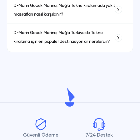
Evet, kaptanlı ve kaptansız kiralama seçenekleri
göre ayrıca planlanır.
D-Marin Göcek Marina, Muğla
Tekne kiralamada yakıt
bulunmaktadır. Kaptansız kiralama için yeterli denizcilik
masrafları nasıl karşılanır?
tecrübesine sahip olmanız gerekmektedir.
Yakıt masrafları genellikle kiralama ücretine dahildir. bazı
D-Marin Göcek Marina, Muğla
Türkiye'de Tekne
teknelerde fiyat ayrı olabilmektedir. her teknenin ilan detay
kiralama için en popüler destinasyonlar nerelerdir?
kısmında görebilirsiniz.
İstanbul, Bodrum, Marmaris, Göcek, Fethiye ve Antalya en
popüler yat kiralama destinasyonlarındandır.
Güvenli Ödeme
7/24 Destek