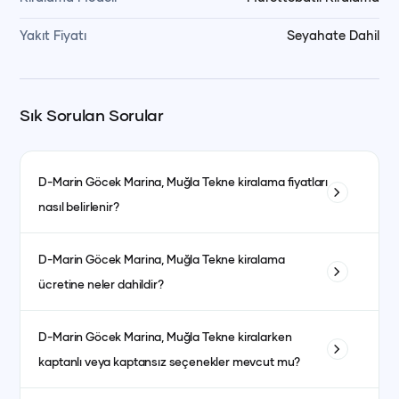
Yakıt Fiyatı
Seyahate Dahil
Sık Sorulan Sorular
D-Marin Göcek Marina, Muğla
Tekne kiralama fiyatları
nasıl belirlenir?
Tekne kiralama fiyatları; teknenin tipi, uzunluğu, kabin sayısı
D-Marin Göcek Marina, Muğla
Tekne kiralama
ve bulunduğu bölgeye göre değişiklik gösterir. Ayrıca sezon
ücretine neler dahildir?
dönemleri de fiyatları etkiler. Yüksek sezonda fiyatlar daha
yüksek olurken, düşük sezonda daha avantajlı fiyatlarla
Fiyata genellikle kaptanlı kiralanan teknelerde kaptan, aşçı,
kiralama yapmak mümkündür.
D-Marin Göcek Marina, Muğla
Tekne kiralarken
garson, yakıt, son temizlik ve limandan alma-bırakma
kaptanlı veya kaptansız seçenekler mevcut mu?
hizmetleri dahildir. Kumanya (yiyecek, içecek ve
atıştırmalıklar) ise fiyata dahil olmayıp misafirlerin tercihine