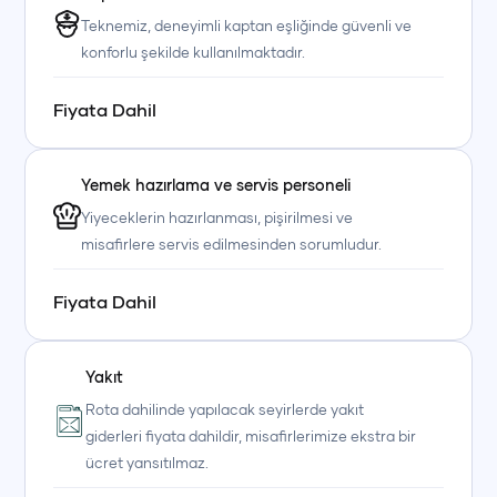
Teknemiz, deneyimli kaptan eşliğinde güvenli ve
konforlu şekilde kullanılmaktadır.
Fiyata Dahil
Yemek hazırlama ve servis personeli
Yiyeceklerin hazırlanması, pişirilmesi ve
+90 (850) 242 50 50
+90 (850) 242 50 50
+90 (850) 242 50 50
misafirlere servis edilmesinden sorumludur.
+90 (850) 242 50 50
+90 (850) 242 50 50
+90 (850) 242 50 50
Fiyata Dahil
Yakıt
Rota dahilinde yapılacak seyirlerde yakıt
giderleri fiyata dahildir, misafirlerimize ekstra bir
ücret yansıtılmaz.