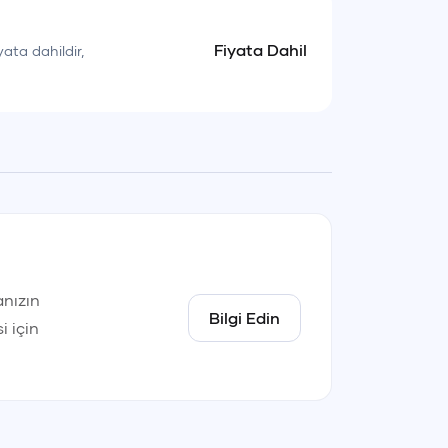
Fiyata Dahil
yata dahildir,
nızın
Bilgi Edin
i için