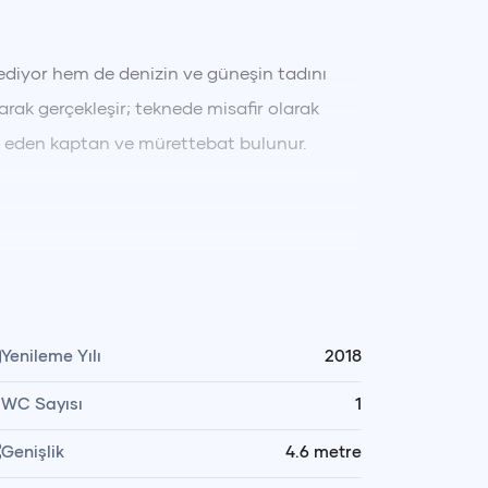
ediyor hem de denizin ve güneşin tadını
rak gerçekleşir; teknede misafir olarak
t eden kaptan ve mürettebat bulunur.
 dönüş
ile sona ermektedir. Tur boyunca
nlenme molaları verilmektedir. Rota, hava
ından belirlenir.
Yenileme Yılı
2018
WC Sayısı
1
Genişlik
4.6
metre