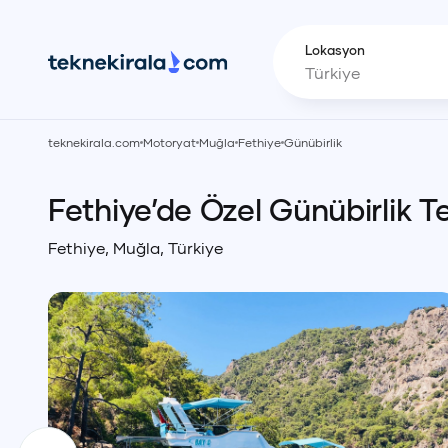
Lokasyon
teknekirala.com
Motoryat
Muğla
Fethiye
Günübirlik
Fethiye’de Özel Günübirlik T
Fethiye
,
Muğla
,
Türkiye