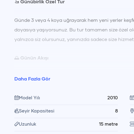
🚤
Günübirlik Özel Tur
Günde 3 veya 4 koya uğrayarak hem yeni yerler keşf
doyasıya yaşıyorsunuz. Bu tur tamamen size özel ola
yalnızca siz olursunuz, yanınızda sadece size hizme
🌅
Günün Akışı
Gündüz turumuz
09:30'da
başlayıp
16:00'da limana
Daha Fazla Gör
Fethiye'nin birbirinden güzel koylarında yüzme ve di
ve koyların müsaitlik durumuna göre kaptanımız taraf
Model Yılı
2010
Seyir Kapasitesi
8
📍
Tur Rotasında Yer Alan Koylar
Uzunluk
15
metre
• Sea Me ve Help Beach bölgesi