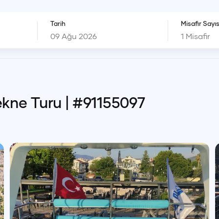
Tarih
Misafir Sayıs
1
Misafir
ekne Turu
| #
91155097