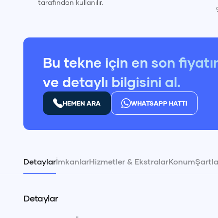
tarafından kullanılır.
Bu tekne için en son fiyatı
ve detaylı bilgisini al.
HEMEN ARA
WHATSAPP HATTI
Detaylar
İmkanlar
Hizmetler & Ekstralar
Konum
Şartla
Detaylar