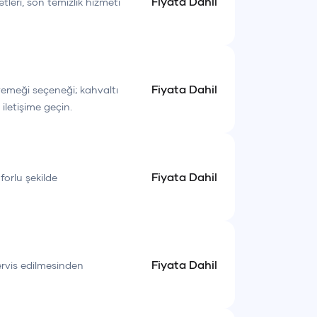
Fiyata Dahil
etleri, son temizlik hizmeti
Fiyata Dahil
yemeği seçeneği; kahvaltı
 iletişime geçin.
Fiyata Dahil
forlu şekilde
ün, özenle hazırlanan yemekler ve Fethiye'nin
ize ayrıcalık katmaktadır. Sevdiklerinizle
urlu bir gün geçirebilirsiniz.
Fiyata Dahil
servis edilmesinden