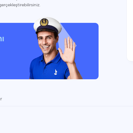
gerçekleştirebilirsiniz.
nı
r