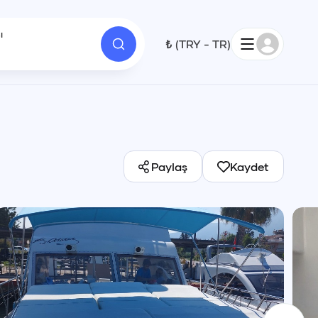
ı
₺
(
TRY
-
TR
)
1
Paylaş
Kaydet