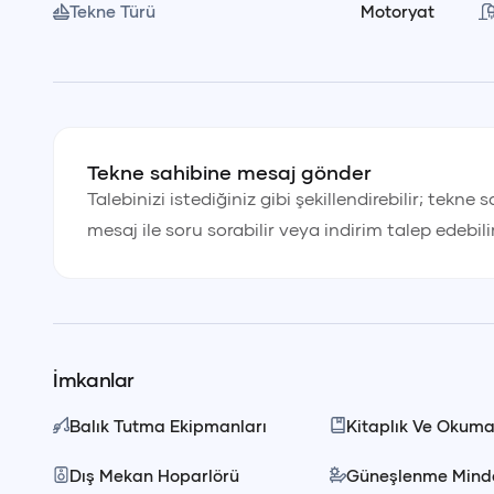
Tekne Türü
Motoryat
• Tarzan Koyu
• Akvaryum Koyu
• Turunç Koyu
Tur boyunca 3 veya 4 farklı koy ziyaret edilir. Turkuaz 
Tekne sahibine mesaj gönder
Talebinizi istediğiniz gibi şekillendirebilir; tekne 
koyların doğal güzelliklerini keşfedebilirsiniz.
mesaj ile soru sorabilir veya indirim talep edebili
🥗
Yemek ve Hizmet Düzeni
Öğle yemeği fiyata dahildir, içecekler ekstradır. Ye
özenle hazırlanır ve servis edilir.
İmkanlar
Balık Tutma Ekipmanları
Kitaplık Ve Okuma
🍽️
Öğle Yemeği Menüsü
Tür
₺
Dış Mekan Hoparlörü
Güneşlenme Minde