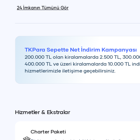
• 6 çeşit meze
24
İmkanın Tümünü Gör
Dil Seçimi
• Salata
• Makarna
T
• Ana yemek (tavuk veya balık)
TKPara Sepette Net İndirim Kampanyası
🍰 Gün sonunda misafirlerimize
kek veya meyve ikr
200.000 TL olan kiralamalarda 2.500 TL, 300.00
400.000 TL ve üzeri kiralamalarda 10.000 TL indi
hizmetlerimizle iletişime geçebilirsiniz.
📌 Teknemize dışarıdan yiyecek, içecek ve kabuklu çer
Misafirlerimizin ihtiyaç duyabilecekleri içecekler tek
💰
Fiyata Dahil Olanlar
Hizmetler & Ekstralar
• Kaptan
Charter Paketi
• Yemek ve servis personeli