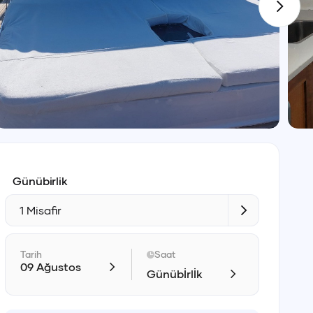
Günübirlik
1 Misafir
Tarih
Saat
09 Ağustos
Günübİrlİk
Giriş
Çıkış