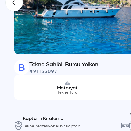
Tekne Sahibi:
Burcu
Yelken
B
#
91155097
Motoryat
Tekne Türü
Kaptanlı Kiralama
Tekne profesyonel bir kaptan