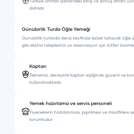
Türkiye sınırları içerisindeki biniş ve dönüş limanı ücr
• Öğle yemeği
dahildir.
• Yakıt
• Servis hizmeti
Günübirlik Turda Öğle Yemeği
Günübirlik turlarda deniz keyfinize lezzet katacak öğle 
🥤
Fiyata Dahil Olmayanlar
gibi ekstra talepleriniz ve rezervasyon için lütfen bizimle
• Alkollü ve alkolsüz içecekler
Kaptan
Teknemiz, deneyimli kaptan eşliğinde güvenli ve kon
Günübirlik turlarımız, denizde geçirilen keyifli bir g
kullanılmaktadır.
eşsiz koylarında unutulmaz yüzme molaları ile tatilin
birlikte tamamen size özel bir teknede konforlu ve huz
Yemek hazırlama ve servis personeli
Yiyeceklerin hazırlanması, pişirilmesi ve misafirlere 
sorumludur.