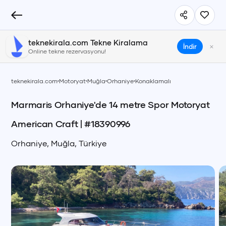
teknekirala.com Tekne Kiralama
×
İndir
Online tekne rezervasyonu!
teknekirala.com
Motoryat
Muğla
Orhaniye
Konaklamalı
Marmaris Orhaniye'de 14 metre Spor Motoryat
American Craft
| #
18390996
Orhaniye
,
Muğla
,
Türkiye