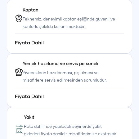
Kaptan
Teknemiz, deneyimli kaptan eşliğinde güvenli ve
konforlu şekilde kullanılmaktadır.
Fiyata Dahil
Yemek hazırlama ve servis personeli
+90 (850) 242 50 50
+90 (850) 242 50 50
+90 (850) 242 50 50
Yiyeceklerin hazırlanması, pişirilmesi ve
misafirlere servis edilmesinden sorumludur.
+90 (850) 242 50 50
+90 (850) 242 50 50
+90 (850) 242 50 50
Fiyata Dahil
Yakıt
Rota dahilinde yapılacak seyirlerde yakıt
giderleri fiyata dahildir, misafirlerimize ekstra bir