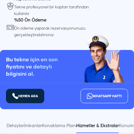
Tekne profesyonel bir kaptan tarafından
kullanılır.
%50 Ön Ödeme
Ön ödeme yaparak rezervasyonunuzu
gerçekleştirebilirsiniz.
Bu tekne için en son
fiyatını ve detaylı
bilgisini al.
HEMEN ARA
WHATSAPP HATTI
Detaylar
İmkanlar
Konaklama Planı
Hizmetler & Ekstralar
Konum