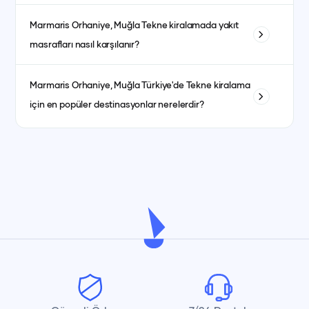
atıştırmalıklar) ise fiyata dahil olmayıp misafirlerin tercihine
Evet, kaptanlı ve kaptansız kiralama seçenekleri
göre ayrıca planlanır.
Marmaris Orhaniye, Muğla
Tekne kiralamada yakıt
bulunmaktadır. Kaptansız kiralama için yeterli denizcilik
masrafları nasıl karşılanır?
tecrübesine sahip olmanız gerekmektedir.
Yakıt masrafları genellikle kiralama ücretine dahildir. bazı
Marmaris Orhaniye, Muğla
Türkiye'de Tekne kiralama
teknelerde fiyat ayrı olabilmektedir. her teknenin ilan detay
için en popüler destinasyonlar nerelerdir?
kısmında görebilirsiniz.
İstanbul, Bodrum, Marmaris, Göcek, Fethiye ve Antalya en
popüler yat kiralama destinasyonlarındandır.