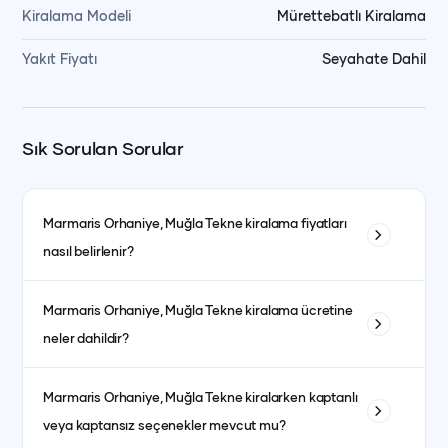
Kiralama Modeli
Mürettebatlı Kiralama
Yakıt Fiyatı
Seyahate Dahil
Sık Sorulan Sorular
Marmaris Orhaniye, Muğla
Tekne kiralama fiyatları
nasıl belirlenir?
Tekne kiralama fiyatları; teknenin tipi, uzunluğu, kabin sayısı
Marmaris Orhaniye, Muğla
Tekne kiralama ücretine
ve bulunduğu bölgeye göre değişiklik gösterir. Ayrıca sezon
neler dahildir?
dönemleri de fiyatları etkiler. Yüksek sezonda fiyatlar daha
yüksek olurken, düşük sezonda daha avantajlı fiyatlarla
Fiyata genellikle kaptanlı kiralanan teknelerde kaptan, aşçı,
kiralama yapmak mümkündür.
Marmaris Orhaniye, Muğla
Tekne kiralarken kaptanlı
garson, yakıt, son temizlik ve limandan alma-bırakma
veya kaptansız seçenekler mevcut mu?
hizmetleri dahildir. Kumanya (yiyecek, içecek ve