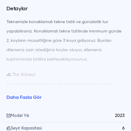
Detaylar
Teknemizle konaklamalı tekne tatili ve günübirlik tur
yapabilirsiniz. Konaklamalı tekne tatilinde minimum günde
2, koyların müsaitliğine göre 3 koya gidiyoruz. Bunları
dilerseniz sizin istediğiniz koylar oluyor, dilerseniz
kaptanımızla birlikte belirleyebiliyorsunuz.
🌊 Tur Süreci
Tur boyunca bölgenin en güzel koylarında seyir yapar,
berrak sularda yüzerek ve güneşlenerek güne başlarsınız.
Daha Fazla Gör
Gün içinde farklı koylarda yüzme molaları, dinlenme ve keşif
için zamanınız olur; gün boyu hazırlanan öğünler
Model Yılı
2023
mürettebatımız tarafından teknede özenle hazırlanıp servis
Seyir Kapasitesi
6
edilir. Akşam saatlerinde gün batımı manzarası eşliğinde