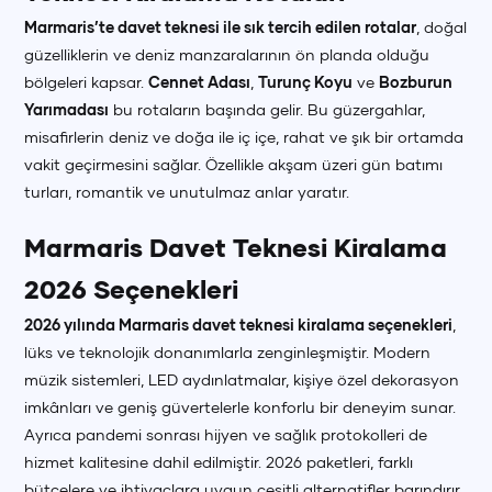
Marmaris’te davet teknesi ile sık tercih edilen rotalar
, doğal
güzelliklerin ve deniz manzaralarının ön planda olduğu
bölgeleri kapsar.
Cennet Adası
,
Turunç Koyu
ve
Bozburun
Yarımadası
bu rotaların başında gelir. Bu güzergahlar,
misafirlerin deniz ve doğa ile iç içe, rahat ve şık bir ortamda
vakit geçirmesini sağlar. Özellikle akşam üzeri gün batımı
turları, romantik ve unutulmaz anlar yaratır.
Marmaris Davet Teknesi Kiralama
2026 Seçenekleri
2026 yılında Marmaris davet teknesi kiralama seçenekleri
,
lüks ve teknolojik donanımlarla zenginleşmiştir. Modern
müzik sistemleri, LED aydınlatmalar, kişiye özel dekorasyon
imkânları ve geniş güvertelerle konforlu bir deneyim sunar.
Ayrıca pandemi sonrası hijyen ve sağlık protokolleri de
hizmet kalitesine dahil edilmiştir. 2026 paketleri, farklı
bütçelere ve ihtiyaçlara uygun çeşitli alternatifler barındırır.