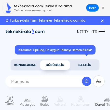
teknekirala.com Tekne Kiralama
×
İndir
Online tekne rezervasyonu!
×
⚓ Türkiye'deki Tüm Tekneler Teknekirala.com'da
Türk Lirası
₺
(
TRY
-
TR
)
₺
(
TRY
)
Kiralama Tipi Seç, En Uygun Tekneyi Hemen Kirala!
Euro
€
(
EUR
)
KONAKLAMALI
GÜNÜBİRLİK
SAATLİK
Amerikan Doları
$
(
USD
)
Dil Seçimi
Tümü
Motoryat
Gulet
Yelkenli
Katamaran
Davet Te
Türkçe