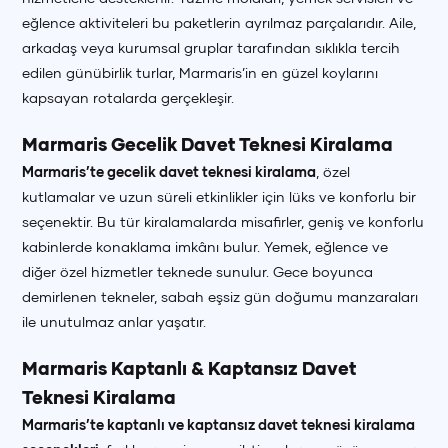
eğlence aktiviteleri bu paketlerin ayrılmaz parçalarıdır. Aile,
arkadaş veya kurumsal gruplar tarafından sıklıkla tercih
edilen günübirlik turlar, Marmaris’in en güzel koylarını
+90 (850) 242 50 50
+90 (850) 242 50 50
+90 (850) 242 50 50
kapsayan rotalarda gerçekleşir.
+90 (850) 242 50 50
+90 (850) 242 50 50
+90 (850) 242 50 50
Marmaris Gecelik Davet Teknesi Kiralama
Marmaris’te gecelik davet teknesi kiralama
, özel
kutlamalar ve uzun süreli etkinlikler için lüks ve konforlu bir
seçenektir. Bu tür kiralamalarda misafirler, geniş ve konforlu
kabinlerde konaklama imkânı bulur. Yemek, eğlence ve
diğer özel hizmetler teknede sunulur. Gece boyunca
demirlenen tekneler, sabah eşsiz gün doğumu manzaraları
ile unutulmaz anlar yaşatır.
Marmaris Kaptanlı & Kaptansız Davet
Teknesi Kiralama
Marmaris’te kaptanlı ve kaptansız davet teknesi kiralama