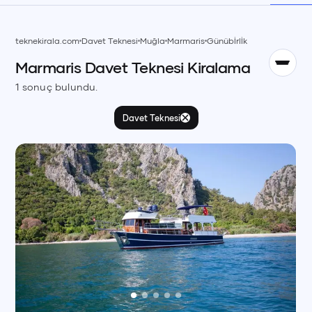
TR
teknekirala.com
Davet Teknesi
Muğla
Marmaris
Günübİrlİk
Marmaris
Davet Teknesi
Kiralama
English
EN
1
sonuç bulundu.
Davet Teknesi