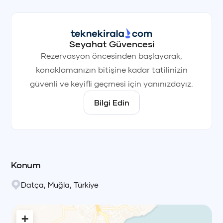
+90 (850) 242 50 50
+90 (850) 242 50 50
+90 (850) 242 50 50
Seyahat Güvencesi
+90 (850) 242 50 50
+90 (850) 242 50 50
+90 (850) 242 50 50
Rezervasyon öncesinden başlayarak,
konaklamanızın bitişine kadar tatilinizin
güvenli ve keyifli geçmesi için yanınızdayız.
Bilgi Edin
Konum
Datça
,
Muğla
,
Türkiye
+