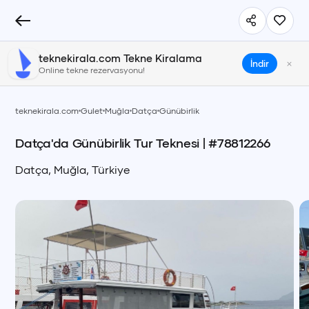
teknekirala.com Tekne Kiralama
×
İndir
Online tekne rezervasyonu!
teknekirala.com
Gulet
Muğla
Datça
Günübirlik
Datça'da Günübirlik Tur Teknesi
| #
78812266
Datça
,
Muğla
,
Türkiye