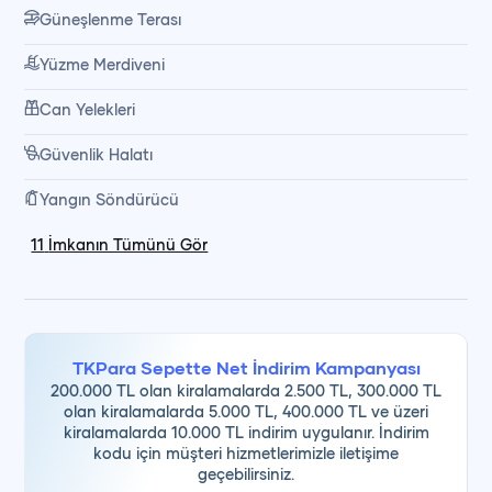
Yakıt
Güneşlenme Terası
Yüzme Merdiveni
Günübirlik turlarımız, denizde geçirilen keyifli bir gün, leziz
Can Yelekleri
yemekler ve keşfedilecek koylar ile tatilinize unutulmaz
Güvenlik Halatı
anılar ekler.
Yangın Söndürücü
11
İmkanın Tümünü Gör
TKPara Sepette Net İndirim Kampanyası
200.000 TL olan kiralamalarda 2.500 TL, 300.000 TL
olan kiralamalarda 5.000 TL, 400.000 TL ve üzeri
kiralamalarda 10.000 TL indirim uygulanır. İndirim
kodu için müşteri hizmetlerimizle iletişime
geçebilirsiniz.