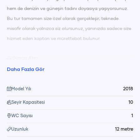
hem de denizin ve güneşin tadını doyasıya yaşıyorsunuz.
Bu tur tamamen size özel olarak gerçekleşir; teknede
misafir olarak yalnızca siz olursunuz, yanınızda sadece size
hizmet eden kaptan ve mürettebat bulunur.
🌅 Günün Akışı
Tur boyunca turkuaz sularda yüzme molaları 🏊‍♂️ vererek
Daha Fazla Gör
serinliyor, güneşlenerek dinleniyorsunuz. Öğle saatlerinde
🍽️ taze hazırlanmış yemeğiniz, koyun huzurlu manzarası
Model Yılı
2018
eşliğinde mürettebatımız tarafından servis ediliyor. Gün
Seyir Kapasitesi
10
içinde dilediğiniz zaman yüzebilir, güneşlenebilir ya da
WC Sayısı
1
koyların sakin atmosferinde keyif yapabilirsiniz.
Uzunluk
12
metre
🥗 Yemek ve Hizmet Düzeni