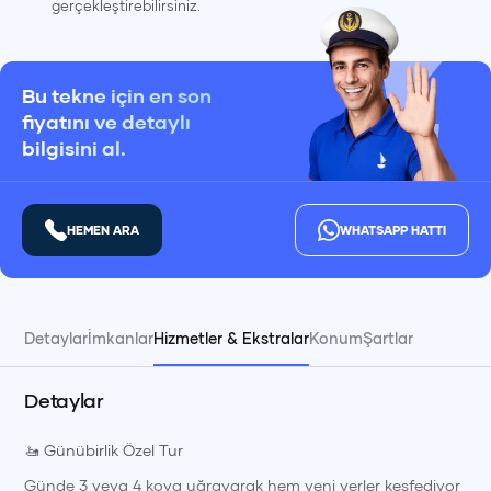
gerçekleştirebilirsiniz.
Bu tekne için en son
fiyatını ve detaylı
bilgisini al.
HEMEN ARA
WHATSAPP HATTI
Detaylar
İmkanlar
Hizmetler & Ekstralar
Konum
Şartlar
Detaylar
🚤 Günübirlik Özel Tur
Günde 3 veya 4 koya uğrayarak hem yeni yerler keşfediyor