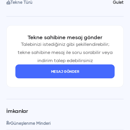
Tekne Türü
Gulet
Öğle yemeği fiyata dahildir, içecekler hariçtir. Yemekler
tekne mürettebatımız tarafından özenle hazırlanır ve servis
edilir. Yanınızda getirdiğiniz içecekler soğuk olarak saklanır
ve istediğiniz zaman servis edilir.
Tekne sahibine mesaj gönder
Talebinizi istediğiniz gibi şekillendirebilir;
tekne sahibine mesaj ile soru sorabilir veya
💰 Fiyata Dahil Olanlar
indirim talep edebilirsiniz
Kaptan
MESAJ GÖNDER
Yemek ve servis personeli
İmkanlar
Öğle yemeği (içecekler hariç)
Güneşlenme Minderi