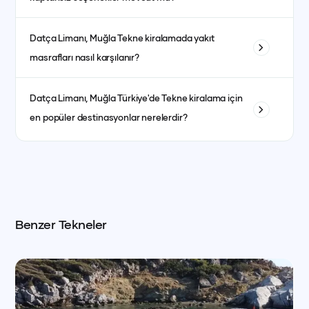
hizmetleri dahildir. Kumanya (yiyecek, içecek ve
atıştırmalıklar) ise fiyata dahil olmayıp misafirlerin tercihine
Evet, kaptanlı ve kaptansız kiralama seçenekleri
göre ayrıca planlanır.
Datça Limanı, Muğla
Tekne kiralamada yakıt
bulunmaktadır. Kaptansız kiralama için yeterli denizcilik
masrafları nasıl karşılanır?
tecrübesine sahip olmanız gerekmektedir.
Yakıt masrafları genellikle kiralama ücretine dahildir. bazı
Datça Limanı, Muğla
Türkiye'de Tekne kiralama için
teknelerde fiyat ayrı olabilmektedir. her teknenin ilan detay
en popüler destinasyonlar nerelerdir?
kısmında görebilirsiniz.
İstanbul, Bodrum, Marmaris, Göcek, Fethiye ve Antalya en
popüler yat kiralama destinasyonlarındandır.
Benzer Tekneler