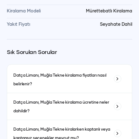
Kiralama Modeli
Mürettebatlı Kiralama
Yakıt Fiyatı
Seyahate Dahil
Sık Sorulan Sorular
Datça Limanı, Muğla
Tekne kiralama fiyatları nasıl
belirlenir?
Tekne kiralama fiyatları; teknenin tipi, uzunluğu, kabin sayısı
Datça Limanı, Muğla
Tekne kiralama ücretine neler
ve bulunduğu bölgeye göre değişiklik gösterir. Ayrıca sezon
dahildir?
dönemleri de fiyatları etkiler. Yüksek sezonda fiyatlar daha
yüksek olurken, düşük sezonda daha avantajlı fiyatlarla
Fiyata genellikle kaptanlı kiralanan teknelerde kaptan, aşçı,
kiralama yapmak mümkündür.
Datça Limanı, Muğla
Tekne kiralarken kaptanlı veya
garson, yakıt, son temizlik ve limandan alma-bırakma
kaptansız seçenekler mevcut mu?