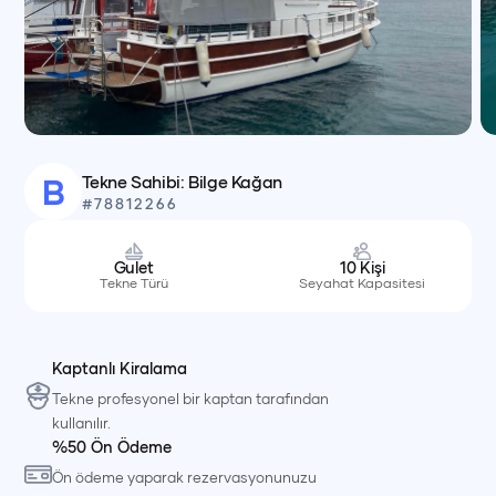
Tekne Sahibi:
Bilge
Kağan
B
#
78812266
Gulet
10
Kişi
Tekne Türü
Seyahat Kapasitesi
Kaptanlı Kiralama
Tekne profesyonel bir kaptan tarafından
kullanılır.
%50 Ön Ödeme
Ön ödeme yaparak rezervasyonunuzu