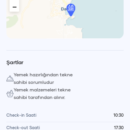
−
Leaflet
|
© OpenStreetMap, © CARTO Voyag
Şartlar
Yemek hazırlığından tekne
sahibi sorumludur
Yemek malzemeleri tekne
sahibi tarafından alınır.
Check-in Saati
10:30
Check-out Saati
17:30