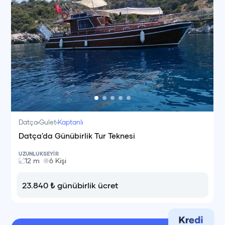
Datça
Gulet
Kaptanlı
Datça'da Günübirlik Tur Teknesi
UZUNLUK
SEYİR
12
m
6
Kişi
23.840
₺
günübirlik ücret