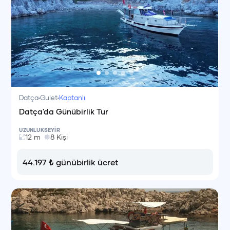
Datça
Gulet
Kaptanlı
Datça'da Günübirlik Tur
UZUNLUK
SEYİR
12
m
8
Kişi
44.197
₺
günübirlik ücret