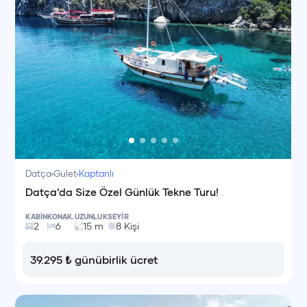
Datça
Gulet
Kaptanlı
Datça’da Size Özel Günlük Tekne Turu!
KABİN
KONAK.
UZUNLUK
SEYİR
2
6
15
m
8
Kişi
39.295
₺
günübirlik ücret