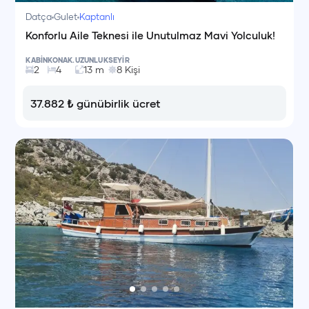
Datça
Gulet
Kaptanlı
Konforlu Aile Teknesi ile Unutulmaz Mavi Yolculuk!
KABİN
KONAK.
UZUNLUK
SEYİR
2
4
13
m
8
Kişi
37.882
₺
günübirlik ücret