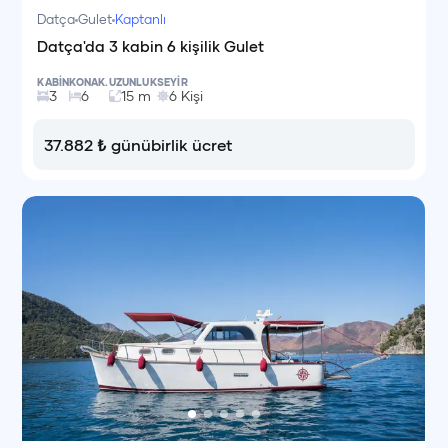
Datça
Gulet
Kaptanlı
Datça'da 3 kabin 6 kişilik Gulet
KABİN
KONAK.
UZUNLUK
SEYİR
3
6
15
m
6
Kişi
37.882
₺
günübirlik ücret