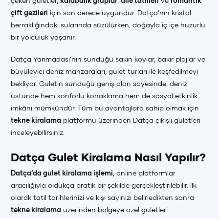
çeken guletler,
kalabalık gruplar
,
aile tatilleri
ve
romantik
çift gezileri
için son derece uygundur. Datça’nın kristal
berraklığındaki sularında süzülürken, doğayla iç içe huzurlu
bir yolculuk yaşanır.
Datça Yarımadası’nın sunduğu sakin koylar, bakir plajlar ve
büyüleyici deniz manzaraları, gulet turları ile keşfedilmeyi
bekliyor. Guletin sunduğu geniş alan sayesinde, deniz
üstünde hem konforlu konaklama hem de sosyal etkinlik
imkânı mümkündür. Tüm bu avantajlara sahip olmak için
tekne kiralama
platformu üzerinden Datça çıkışlı guletleri
inceleyebilirsiniz.
Datça Gulet Kiralama Nasıl Yapılır?
Datça’da gulet kiralama işlemi
, online platformlar
aracılığıyla oldukça pratik bir şekilde gerçekleştirilebilir. İlk
olarak tatil tarihlerinizi ve kişi sayınızı belirledikten sonra
tekne kiralama
üzerinden bölgeye özel guletleri