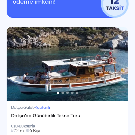
ödeme imkanı!
Datça
Gulet
Kaptanlı
Datça'da Günübirlik Tekne Turu
UZUNLUK
SEYİR
12
m
6
Kişi