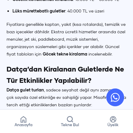
Lüks mürettebatlı guletler
: 40.000 TL ve üzeri
Fiyatlara genellikle kaptan, yakıt (kısa rotalarda), temizlik ve
bazı içecekler dâhildir. Ekstra ücretli hizmetler arasında özel
menüler, jet ski, paddleboard, müzik sistemleri,
organizasyon süslemeleri gibi içerikler yer alabilir. Güncel
fiyat tabloları için
Göcek tekne kiralama
incelenebilir.
Datça’dan Kiralanan Guletlerde Ne
Tür Etkinlikler Yapılabilir?
Datça gulet turları
, sadece seyahat değil aynı zamanda
çok sayıda özel etkinliğe ev sahipliği yapar. Misafirlerin sıkça
tercih ettiği etkinliklerden bazıları şunlardır:
Doğum günü kutlamaları ve sürpriz partiler
Anasayfa
Tekne Bul
Üyelik
Balayı çiftlerine özel romantik turlar