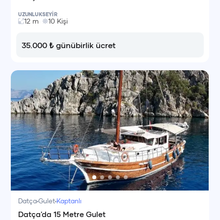
UZUNLUK
SEYİR
12
m
10
Kişi
35.000
₺
günübirlik ücret
Datça
Gulet
Kaptanlı
Datça'da 15 Metre Gulet