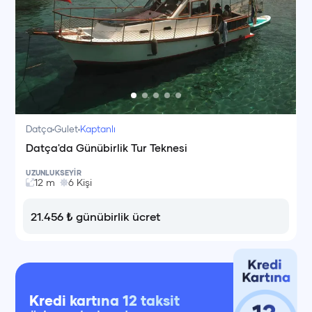
Datça
Gulet
Kaptanlı
Datça'da Günübirlik Tur Teknesi
UZUNLUK
SEYİR
12
m
6
Kişi
21.456
₺
günübirlik ücret
Kredi kartına 12 taksit