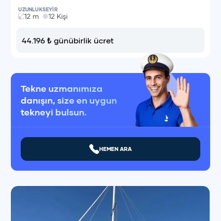
UZUNLUK
SEYİR
12
m
12
Kişi
44.196
₺
günübirlik ücret
Tekne uzmanımıza
danışın, size en uygun
tekneyi bulsun.
HEMEN ARA