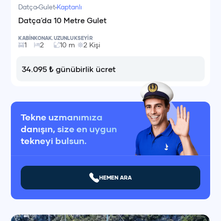
Datça
Gulet
Kaptanlı
Datça'da 10 Metre Gulet
KABİN
KONAK.
UZUNLUK
SEYİR
1
2
10
m
2
Kişi
34.095
₺
günübirlik ücret
Tekne uzmanımıza
danışın, size en uygun
tekneyi bulsun.
HEMEN ARA