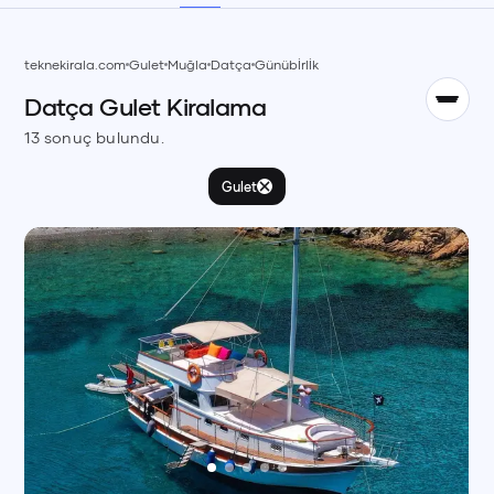
TR
teknekirala.com
Gulet
Muğla
Datça
Günübİrlİk
Datça
Gulet
Kiralama
English
EN
13
sonuç bulundu.
Gulet