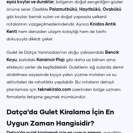
eşsiz koylar ve duraklar
, bölgenin doğal zenginliğini gözler
önüne serer. Özellikle
Palamutbükü
,
Hayıtbükü
,
Ovabükü
gibi koylar, berrak suları ve doğal yapısıyla yelkenli
rotalarının vazgeçilmezlerindendir. Ayrıca
Knidos Antik
Kenti
hem denizden ulaşım kolaylığı hem de tarihi
dokusuyla dikkat çeker.
Gulet ile Datça Yarımadası'nın doğu yakasındaki
Bencik
Koyu
, batıdaki
Karaincir Plajı
gibi daha az bilinen ama
etkileyici yerler de keşfedilebilir. Guletlerin sığ sularda demir
atabilmesi sayesinde kıyıya yakın yüzme molaları ve su
aktiviteleri de rahatlıkla yapılabilir. Bu rotaların detaylı
planlaması için
teknekirala.com
üzerinden bölge uzmanı
firmalarla iletişime geçmek mümkündür.
Datça’da Gulet Kiralama İçin En
Uygun Zaman Hangisidir?
Datça’da gulet kiralamak için en uygun zaman
, genellikle