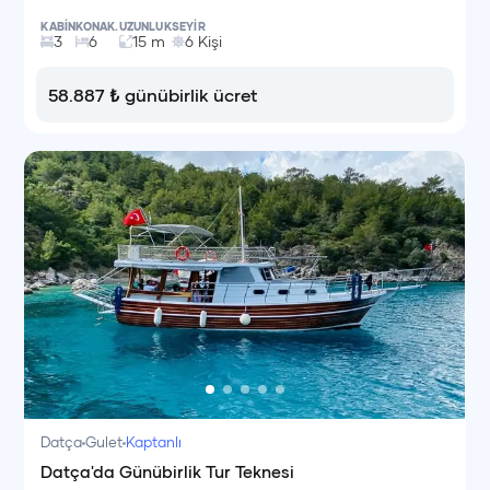
KABİN
KONAK.
UZUNLUK
SEYİR
3
6
15
m
6
Kişi
58.887
₺
günübirlik ücret
Datça
Gulet
Kaptanlı
Datça'da Günübirlik Tur Teknesi