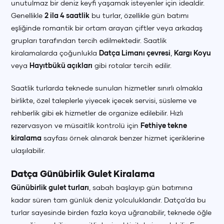
unutulmaz bir deniz keyfi yaşamak isteyenler için idealdir.
Genellikle
2 ila 4 saatlik
bu turlar, özellikle gün batımı
eşliğinde romantik bir ortam arayan çiftler veya arkadaş
grupları tarafından tercih edilmektedir. Saatlik
kiralamalarda çoğunlukla
Datça Limanı çevresi
,
Kargı Koyu
veya
Hayıtbükü açıkları
gibi rotalar tercih edilir.
Saatlik turlarda teknede sunulan hizmetler sınırlı olmakla
birlikte, özel taleplerle yiyecek içecek servisi, süsleme ve
rehberlik gibi ek hizmetler de organize edilebilir. Hızlı
rezervasyon ve müsaitlik kontrolü için
Fethiye tekne
kiralama
sayfası örnek alınarak benzer hizmet içeriklerine
ulaşılabilir.
Datça Günübirlik Gulet Kiralama
Günübirlik gulet turları
, sabah başlayıp gün batımına
kadar süren tam günlük deniz yolculuklarıdır. Datça’da bu
turlar sayesinde birden fazla koya uğranabilir, teknede öğle