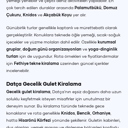
yemeği yenebilir ve çeşitli deniz aktiviteleri yapılabilir. En
çok tercih edilen duraklar arasında
Palamutbükü
,
Domuz
Çukuru
,
Knidos
ve
Akçabük Koyu
yer alır.
Günübirlik turlar genellikle kaptanlı ve mürettebatlı olarak
gerçekleştirilir. Konuklara teknede öğle yemeği, sıcak-soğuk
içecekler ve yüzme molaları dahil edilir. Özellikle
kurumsal
gruplar
,
doğum günü organizasyonları
ve
yoga-dinginlik
turları
için de uygundur. Rota örnekleri ve fiyatlandırmalar
için
Fethiye tekne kiralama
üzerinden güncel içerikler
incelenebilir.
Datça Gecelik Gulet Kiralama
Gecelik gulet kiralama
, Datça’nın eşsiz doğasını daha uzun
soluklu keşfetmek isteyen misafirler için unutulmaz bir
deneyim sunar. Bu kiralama türünde teknede gece
konaklanır ve rota genellikle
Knidos
,
Bencik
,
Orhaniye
,
hatta
Hisarönü Körfezi
yönünde şekillenir. Guletin kabinleri,
duş alanları, yemek masası ve dinlenme bölümleri konforlu