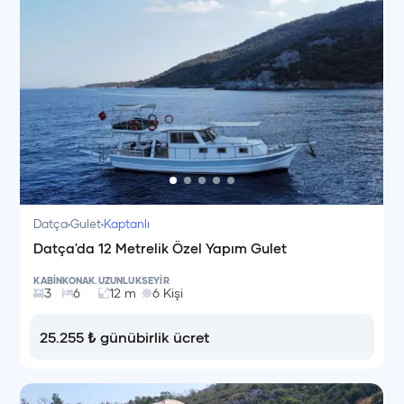
Datça
Gulet
Kaptanlı
Datça'da 12 Metrelik Özel Yapım Gulet
KABİN
KONAK.
UZUNLUK
SEYİR
3
6
12
m
6
Kişi
25.255
₺
günübirlik ücret