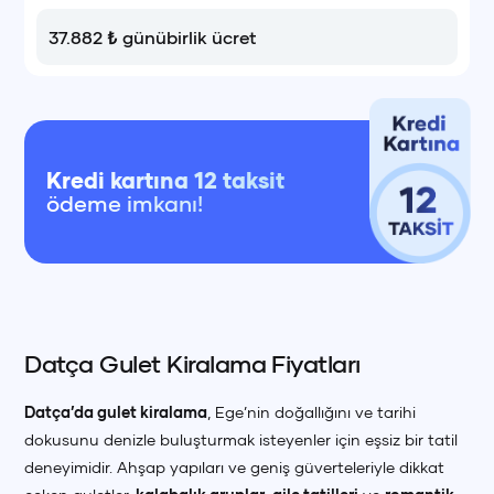
37.882
₺
günübirlik ücret
+90 (850) 242 50 50
+90 (850) 242 50 50
+90 (850) 242 50 50
+90 (850) 242 50 50
+90 (850) 242 50 50
+90 (850) 242 50 50
+90 (850) 242 50 50
+90 (850) 242 50 50
+90 (850) 242 50 50
+90 (850) 242 50 50
Kredi kartına 12 taksit
ödeme imkanı!
Datça Gulet Kiralama Fiyatları
Datça’da gulet kiralama
, Ege’nin doğallığını ve tarihi
dokusunu denizle buluşturmak isteyenler için eşsiz bir tatil
deneyimidir. Ahşap yapıları ve geniş güverteleriyle dikkat