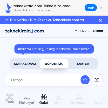
teknekirala.com Tekne Kiralama
×
İndir
Online tekne rezervasyonu!
×
⚓ Türkiye'deki Tüm Tekneler Teknekirala.com'da
Türk Lirası
₺
(
TRY
-
TR
)
₺
(
TRY
)
Kiralama Tipi Seç, En Uygun Tekneyi Hemen Kirala!
Euro
€
(
EUR
)
KONAKLAMALI
GÜNÜBİRLİK
SAATLİK
Amerikan Doları
$
(
USD
)
Dil Seçimi
Tümü
Motoryat
Gulet
Yelkenli
Katamaran
Davet Te
Türkçe