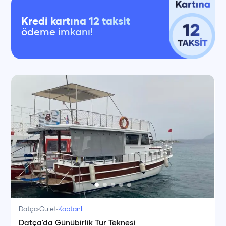
Kredi kartına 12 taksit
ödeme imkanı!
Datça
Gulet
Kaptanlı
Datça'da Günübirlik Tur Teknesi