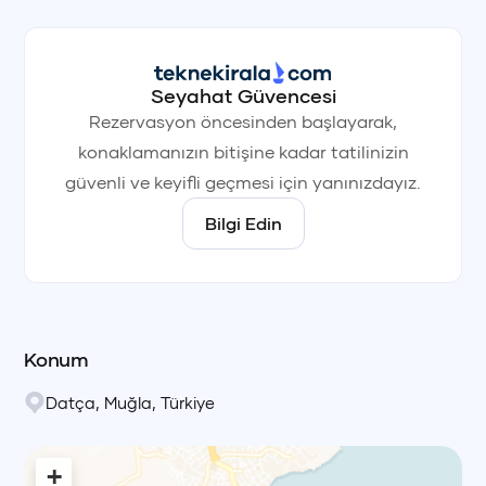
+90 (850) 242 50 50
+90 (850) 242 50 50
+90 (850) 242 50 50
Seyahat Güvencesi
+90 (850) 242 50 50
+90 (850) 242 50 50
+90 (850) 242 50 50
Rezervasyon öncesinden başlayarak,
konaklamanızın bitişine kadar tatilinizin
güvenli ve keyifli geçmesi için yanınızdayız.
Bilgi Edin
Konum
Datça
,
Muğla
,
Türkiye
+