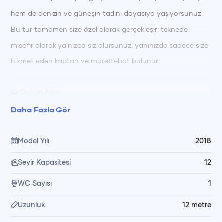
hem de denizin ve güneşin tadını doyasıya yaşıyorsunuz.
Bu tur tamamen size özel olarak gerçekleşir; teknede
misafir olarak yalnızca siz olursunuz, yanınızda sadece size
hizmet eden kaptan ve mürettebat bulunur.
🌅 Günün Akışı
Tur boyunca turkuaz sularda yüzme molaları 🏊‍♂️ vererek
Daha Fazla Gör
serinliyor, güneşlenerek dinleniyorsunuz. Öğle saatlerinde
🍽️ taze hazırlanmış yemeğiniz, koyun huzurlu manzarası
Model Yılı
2018
eşliğinde mürettebatımız tarafından servis ediliyor. Gün
Seyir Kapasitesi
12
içinde dilediğiniz zaman yüzebilir, güneşlenebilir ya da
WC Sayısı
1
koyların sakin atmosferinde keyif yapabilirsiniz.
Uzunluk
12
metre
🥗 Yemek ve Hizmet Düzeni