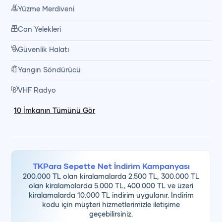
Yakıt
Yüzme Merdiveni
Can Yelekleri
Günübirlik turlarımız, denizde geçirilen keyifli bir gün, leziz
Güvenlik Halatı
yemekler ve keşfedilecek koylar ile tatilinize unutulmaz
Yangın Söndürücü
anılar ekler.
VHF Radyo
10
İmkanın Tümünü Gör
TKPara Sepette Net İndirim Kampanyası
200.000 TL olan kiralamalarda 2.500 TL, 300.000 TL
olan kiralamalarda 5.000 TL, 400.000 TL ve üzeri
kiralamalarda 10.000 TL indirim uygulanır. İndirim
kodu için müşteri hizmetlerimizle iletişime
geçebilirsiniz.