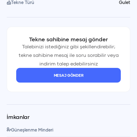
Tekne Türü
Gulet
Öğle yemeği fiyata dahildir, içecekler hariçtir. Yemekler
tekne mürettebatımız tarafından özenle hazırlanır ve servis
edilir. Yanınızda getirdiğiniz içecekler soğuk olarak saklanır
ve istediğiniz zaman servis edilir.
Tekne sahibine mesaj gönder
Talebinizi istediğiniz gibi şekillendirebilir;
tekne sahibine mesaj ile soru sorabilir veya
💰 Fiyata Dahil Olanlar
indirim talep edebilirsiniz
Kaptan
MESAJ GÖNDER
Yemek ve servis personeli
İmkanlar
Öğle yemeği (içecekler hariç)
Güneşlenme Minderi