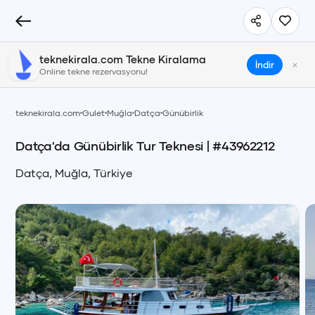
teknekirala.com Tekne Kiralama
×
İndir
Online tekne rezervasyonu!
teknekirala.com
Gulet
Muğla
Datça
Günübirlik
Datça'da Günübirlik Tur Teknesi
| #
43962212
Datça
,
Muğla
,
Türkiye