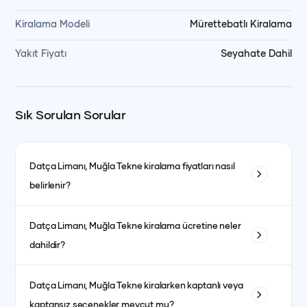
Kiralama Modeli
Mürettebatlı Kiralama
Yakıt Fiyatı
Seyahate Dahil
Sık Sorulan Sorular
Datça Limanı, Muğla
Tekne kiralama fiyatları nasıl
belirlenir?
Tekne kiralama fiyatları; teknenin tipi, uzunluğu, kabin sayısı
Datça Limanı, Muğla
Tekne kiralama ücretine neler
ve bulunduğu bölgeye göre değişiklik gösterir. Ayrıca sezon
dahildir?
dönemleri de fiyatları etkiler. Yüksek sezonda fiyatlar daha
yüksek olurken, düşük sezonda daha avantajlı fiyatlarla
Fiyata genellikle kaptanlı kiralanan teknelerde kaptan, aşçı,
kiralama yapmak mümkündür.
Datça Limanı, Muğla
Tekne kiralarken kaptanlı veya
garson, yakıt, son temizlik ve limandan alma-bırakma
kaptansız seçenekler mevcut mu?