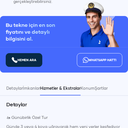
gerçekleştirebilirsiniz.
Bu tekne için en son
fiyatını ve detaylı
bilgisini al.
HEMEN ARA
WHATSAPP HATTI
Detaylar
İmkanlar
Hizmetler & Ekstralar
Konum
Şartlar
Detaylar
🚤 Günübirlik Özel Tur
Günde 3 veya 4 koya uğrayarak hem yeni yerler keşfediyor