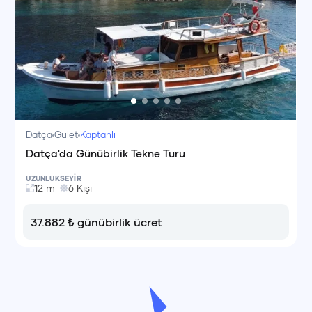
Datça
Gulet
Kaptanlı
Datça'da Günübirlik Tekne Turu
UZUNLUK
SEYİR
12
m
6
Kişi
37.882
₺
günübirlik ücret