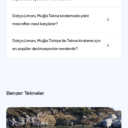
hizmetleri dahildir. Kumanya (yiyecek, içecek ve
atıştırmalıklar) ise fiyata dahil olmayıp misafirlerin tercihine
Evet, kaptanlı ve kaptansız kiralama seçenekleri
göre ayrıca planlanır.
Datça Limanı, Muğla
Tekne kiralamada yakıt
bulunmaktadır. Kaptansız kiralama için yeterli denizcilik
masrafları nasıl karşılanır?
tecrübesine sahip olmanız gerekmektedir.
Yakıt masrafları genellikle kiralama ücretine dahildir. bazı
Datça Limanı, Muğla
Türkiye'de Tekne kiralama için
teknelerde fiyat ayrı olabilmektedir. her teknenin ilan detay
en popüler destinasyonlar nerelerdir?
kısmında görebilirsiniz.
İstanbul, Bodrum, Marmaris, Göcek, Fethiye ve Antalya en
popüler yat kiralama destinasyonlarındandır.
Benzer Tekneler