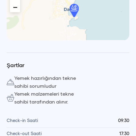
−
Leaflet
|
© OpenStreetMap, © CARTO Voyag
Şartlar
Yemek hazırlığından tekne
sahibi sorumludur
Yemek malzemeleri tekne
sahibi tarafından alınır.
Check-in Saati
09:30
Check-out Saati
17:30