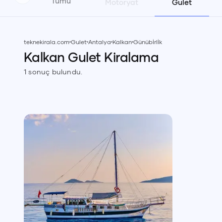
Tümü
Motoryat
Gulet
teknekirala.com
Gulet
Antalya
Kalkan
Günübİrlİk
Kalkan
Gulet
Kiralama
1
sonuç bulundu.