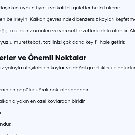
laşırken uygun fiyatlı ve kaliteli guletler hızla tükenir.
+90 (850) 242 50 50
+90 (850) 242 50 50
+90 (850) 242 50 50
en belirleyin, Kalkan çevresindeki benzersiz koyları keşfet
ürkçe
English
ğı, taze deniz ürünleri ve yöresel lezzetlerle dolu olabilir. A
+90 (850) 242 50 50
+90 (850) 242 50 50
+90 (850) 242 50 50
TR
EN
yüzlü mürettebat, tatilinizi çok daha keyifli hale getirir.
Yerler ve Önemli Noktalar
iz yoluyla ulaşılabilen koylar ve doğal güzellikler ile doludu
genin en popüler uğrak noktalarındandır.
alkan’a yakın en özel koylardan biridir.
r.
ondur.