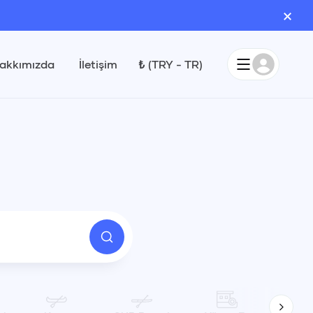
×
akkımızda
İletişim
₺
(
TRY
-
TR
)
Eylül 2026