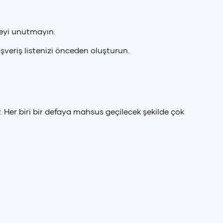
meyi unutmayın.
lışveriş listenizi önceden oluşturun.
r. Her biri bir defaya mahsus geçilecek şekilde çok