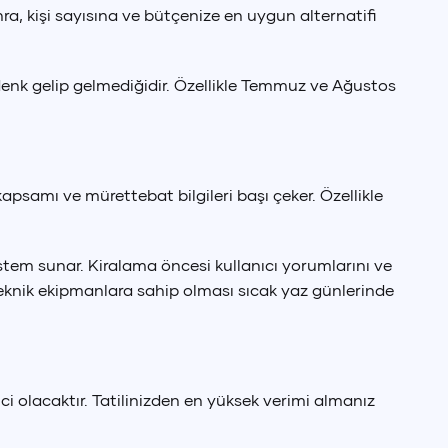
nra, kişi sayısına ve bütçenize en uygun alternatifi
enk gelip gelmediğidir. Özellikle Temmuz ve Ağustos
apsamı ve mürettebat bilgileri başı çeker. Özellikle
istem sunar. Kiralama öncesi kullanıcı yorumlarını ve
bi teknik ekipmanlara sahip olması sıcak yaz günlerinde
ici olacaktır. Tatilinizden en yüksek verimi almanız
 Doları
SD
)