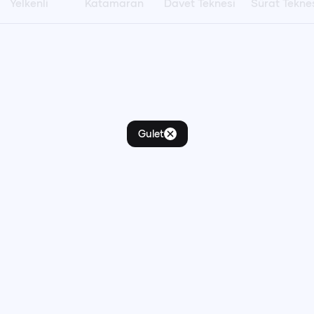
Yelkenli
Katamaran
Davet Teknesi
Sürat Tekne
Pts
Sal
Çar
Per
Cum
Cts
Paz
P
27
28
29
30
31
1
2
3
3
4
5
6
7
8
9
10
11
12
13
14
15
16
1
17
18
19
20
21
22
23
2
Gulet
24
25
26
27
28
29
30
2
31
1
2
3
4
5
6