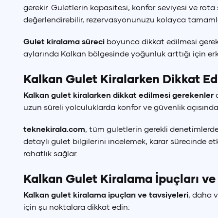
gerekir. Guletlerin kapasitesi, konfor seviyesi ve rot
değerlendirebilir, rezervasyonunuzu kolayca tamamla
Gulet kiralama süreci
boyunca dikkat edilmesi gerek
aylarında Kalkan bölgesinde yoğunluk arttığı için e
Kalkan Gulet Kiralarken Dikkat Ed
Kalkan gulet kiralarken dikkat edilmesi gerekenler
a
uzun süreli yolculuklarda konfor ve güvenlik açısınd
teknekirala.com
, tüm guletlerin gerekli denetimlerd
detaylı gulet bilgilerini incelemek, karar sürecinde et
rahatlık sağlar.
Kalkan Gulet Kiralama İpuçları ve
Kalkan gulet kiralama ipuçları ve tavsiyeleri
, daha v
Tür
₺
için şu noktalara dikkat edin: