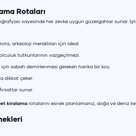
lama Rotaları
oğrafyası sayesinde her zevke uygun güzergahlar sunar. İşt
rota, arkeoloji meraklıları için ideal.
yolculuk tutkunlarının vazgeçilmezi.
 için sabah demirlenmesi gereken harika bir koy.
la dikkat çeker.
fırsatlar sunar.
let kiralama
rotalarını esnek planlamanız, doğa ve deniz key
ekleri