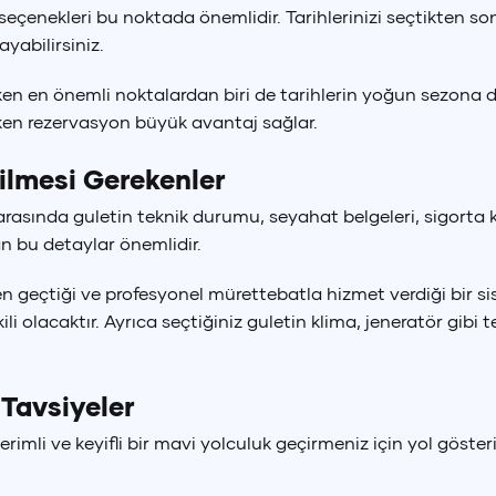
a seçenekleri bu noktada önemlidir. Tarihlerinizi seçtikten so
yabilirsiniz.
en en önemli noktalardan biri de tarihlerin yoğun sezona d
rken rezervasyon büyük avantaj sağlar.
ilmesi Gerekenler
rasında guletin teknik durumu, seyahat belgeleri, sigorta k
an bu detaylar önemlidir.
en geçtiği ve profesyonel mürettebatla hizmet verdiği bir s
kili olacaktır. Ayrıca seçtiğiniz guletin klima, jeneratör gi
 Tavsiyeler
erimli ve keyifli bir mavi yolculuk geçirmeniz için yol göster
k Lirası
Euro
Amerikan
(
TRY
)
€
(
EUR
)
$
(
U