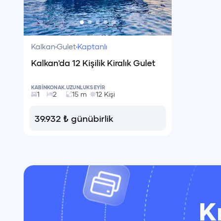
Kalkan
Gulet
Kaptanlı
Kalkan'da 12 Kişilik Kiralık Gulet
KABİN
KONAK.
UZUNLUK
SEYİR
1
2
15
m
12
Kişi
39.932
₺
günübirlik
K