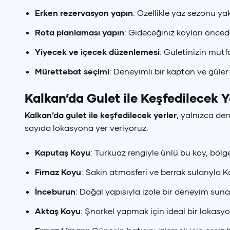
Erken rezervasyon yapın
: Özellikle yaz sezonu yak
Dil Seçimi
Rota planlaması yapın
: Gideceğiniz koyları önced
T
Yiyecek ve içecek düzenlemesi
: Guletinizin mutfa
Mürettebat seçimi
: Deneyimli bir kaptan ve güler 
Kalkan’da Gulet ile Keşfedilecek 
Kalkan’da gulet ile keşfedilecek yerler
, yalnızca den
sayıda lokasyona yer veriyoruz:
Kaputaş Koyu
: Turkuaz rengiyle ünlü bu koy, böl
Firnaz Koyu
: Sakin atmosferi ve berrak sularıyla K
İnceburun
: Doğal yapısıyla izole bir deneyim suna
Aktaş Koyu
: Şnorkel yapmak için ideal bir lokasy