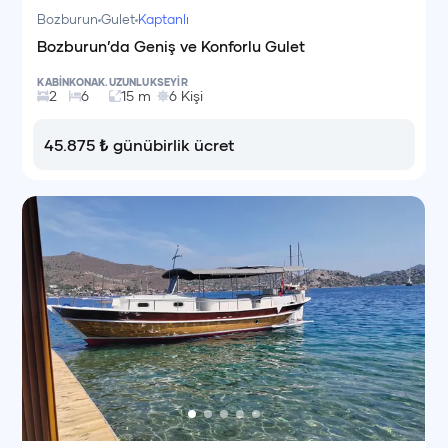
Bozburun
Gulet
Kaptanlı
Bozburun’da Geniş ve Konforlu Gulet
KABİN
KONAK.
UZUNLUK
SEYİR
2
6
15
m
6
Kişi
45.875
₺
günübirlik ücret