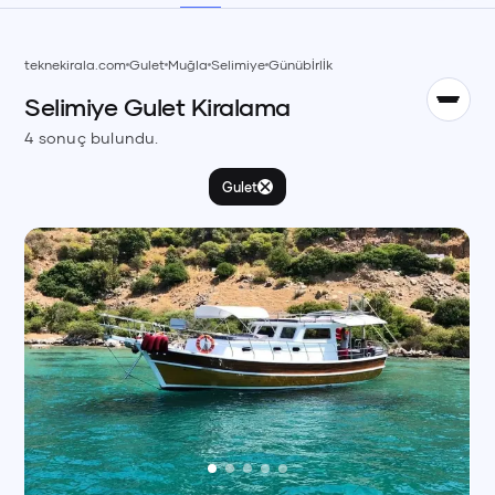
TR
teknekirala.com
Gulet
Muğla
Selimiye
Günübİrlİk
Selimiye
Gulet
Kiralama
English
EN
4
sonuç bulundu.
Gulet