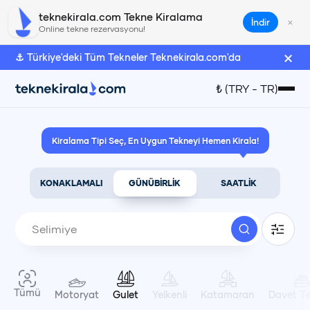
teknekirala.com Tekne Kiralama
×
İndir
Online tekne rezervasyonu!
×
⚓ Türkiye'deki Tüm Tekneler Teknekirala.com'da
Türk Lirası
₺
(
TRY
-
TR
)
₺
(
TRY
)
Kiralama Tipi Seç, En Uygun Tekneyi Hemen Kirala!
Euro
€
(
EUR
)
KONAKLAMALI
GÜNÜBİRLİK
SAATLİK
Amerikan Doları
$
(
USD
)
Dil Seçimi
Tümü
Motoryat
Gulet
Yelkenli
Katamaran
Davet Te
Türkçe