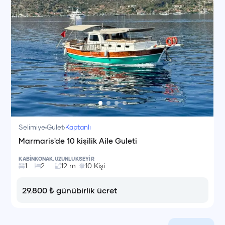
Selimiye
Gulet
Kaptanlı
Marmaris'de 10 kişilik Aile Guleti
KABİN
KONAK.
UZUNLUK
SEYİR
1
2
12
m
10
Kişi
29.800
₺
günübirlik ücret