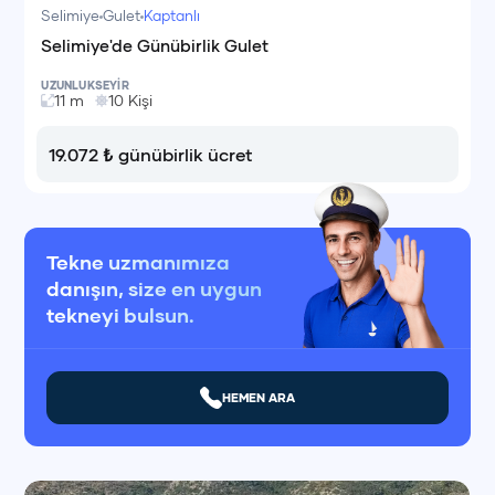
Selimiye
Gulet
Kaptanlı
Selimiye'de Günübirlik Gulet
UZUNLUK
SEYİR
11
m
10
Kişi
19.072
₺
günübirlik ücret
Tekne uzmanımıza
danışın, size en uygun
tekneyi bulsun.
HEMEN ARA