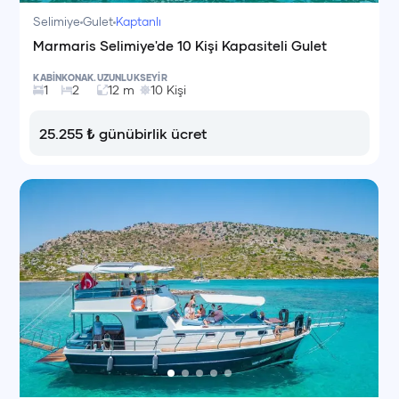
Selimiye
Gulet
Kaptanlı
Marmaris Selimiye'de 10 Kişi Kapasiteli Gulet
KABİN
KONAK.
UZUNLUK
SEYİR
1
2
12
m
10
Kişi
25.255
₺
günübirlik ücret