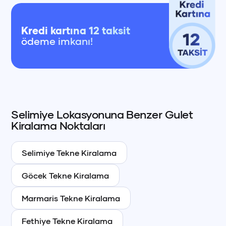
Kredi kartına 12 taksit
ödeme imkanı!
Selimiye
Lokasyonuna Benzer
Gulet
Kiralama Noktaları
Selimiye
Tekne Kiralama
+90 (850) 242 50 50
+90 (850) 242 50 50
+90 (850) 242 50 50
Göcek
Tekne Kiralama
+90 (850) 242 50 50
+90 (850) 242 50 50
+90 (850) 242 50 50
Marmaris
Tekne Kiralama
Fethiye
Tekne Kiralama