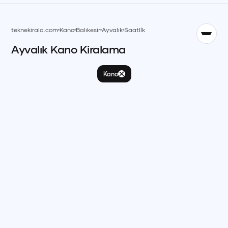
TR
teknekirala.com
Kano
Balıkesir
Ayvalık
Saatlİk
Ayvalık
Kano
Kiralama
English
EN
Kano