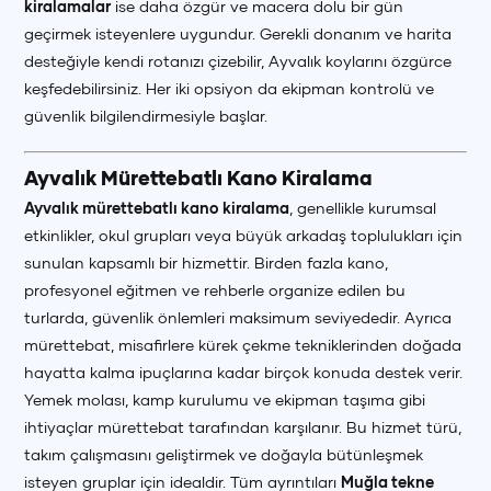
kiralamalar
ise daha özgür ve macera dolu bir gün
geçirmek isteyenlere uygundur. Gerekli donanım ve harita
desteğiyle kendi rotanızı çizebilir, Ayvalık koylarını özgürce
keşfedebilirsiniz. Her iki opsiyon da ekipman kontrolü ve
güvenlik bilgilendirmesiyle başlar.
Ayvalık Mürettebatlı Kano Kiralama
Ayvalık mürettebatlı kano kiralama
, genellikle kurumsal
etkinlikler, okul grupları veya büyük arkadaş toplulukları için
sunulan kapsamlı bir hizmettir. Birden fazla kano,
profesyonel eğitmen ve rehberle organize edilen bu
turlarda, güvenlik önlemleri maksimum seviyededir. Ayrıca
mürettebat, misafirlere kürek çekme tekniklerinden doğada
hayatta kalma ipuçlarına kadar birçok konuda destek verir.
Yemek molası, kamp kurulumu ve ekipman taşıma gibi
ihtiyaçlar mürettebat tarafından karşılanır. Bu hizmet türü,
takım çalışmasını geliştirmek ve doğayla bütünleşmek
isteyen gruplar için idealdir. Tüm ayrıntıları
Muğla tekne