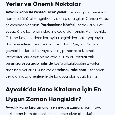
Yerler ve Önemli Noktalar
Ayvalık kano ile keşfedilecek yerler
, hem doğal güzellikleri
hem de kültürel zenginlikleriyle ön plana çıkar. Cunda Adası
çevresinde yer alan
Pordoselene Körfezi
, berrak suyu ve
sessizliğiyle kano için ideal noktalardan biridir. Aynı şekilde
Ortunç Koyu, sadece kanoyla ulaşılabilen bakir yapısıyla
doğaseverlerin favorisi konumundadır. Şeytan Sofrası
çevresi ise, kano ile kıyıya yaklaşıp manzara izlemek
isteyenler için eşsiz bir noktadır. Tüm bu rotalar
tek
başınıza veya grup halinde
keşfe çıkabileceğiniz yerler
arasında yer alır. Bu noktaları
teknekirala.com
üzerinden
yer alan rota önerileriyle de kolayca planlayabilirsiniz.
Ayvalık’da Kano Kiralama İçin En
Uygun Zaman Hangisidir?
Ayvalık kano kiralama için en uygun zaman
, hem hava
şartlarının hem de deniz koşullarının elverişli olduğu