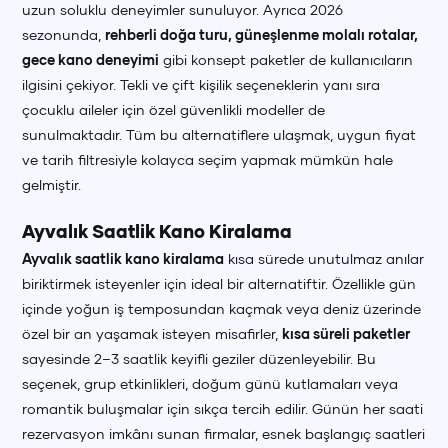
uzun soluklu deneyimler sunuluyor. Ayrıca 2026
sezonunda,
rehberli doğa turu, güneşlenme molalı rotalar,
gece kano deneyimi
gibi konsept paketler de kullanıcıların
ilgisini çekiyor. Tekli ve çift kişilik seçeneklerin yanı sıra
çocuklu aileler için özel güvenlikli modeller de
sunulmaktadır. Tüm bu alternatiflere ulaşmak, uygun fiyat
ve tarih filtresiyle kolayca seçim yapmak mümkün hale
gelmiştir.
Ayvalık Saatlik Kano Kiralama
Ayvalık saatlik kano kiralama
kısa sürede unutulmaz anılar
biriktirmek isteyenler için ideal bir alternatiftir. Özellikle gün
içinde yoğun iş temposundan kaçmak veya deniz üzerinde
özel bir an yaşamak isteyen misafirler,
kısa süreli paketler
sayesinde 2–3 saatlik keyifli geziler düzenleyebilir. Bu
seçenek, grup etkinlikleri, doğum günü kutlamaları veya
romantik buluşmalar için sıkça tercih edilir. Günün her saati
rezervasyon imkânı sunan firmalar, esnek başlangıç saatleri