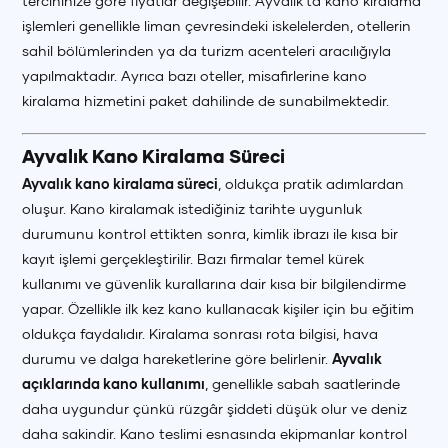
tercihinize göre fiyatlar değişebilir. Ayvalık’ta kano kiralama
işlemleri genellikle liman çevresindeki iskelelerden, otellerin
sahil bölümlerinden ya da turizm acenteleri aracılığıyla
yapılmaktadır. Ayrıca bazı oteller, misafirlerine kano
kiralama hizmetini paket dahilinde de sunabilmektedir.
Ayvalık Kano Kiralama Süreci
Ayvalık kano kiralama süreci
, oldukça pratik adımlardan
oluşur. Kano kiralamak istediğiniz tarihte uygunluk
durumunu kontrol ettikten sonra, kimlik ibrazı ile kısa bir
kayıt işlemi gerçekleştirilir. Bazı firmalar temel kürek
kullanımı ve güvenlik kurallarına dair kısa bir bilgilendirme
yapar. Özellikle ilk kez kano kullanacak kişiler için bu eğitim
oldukça faydalıdır. Kiralama sonrası rota bilgisi, hava
durumu ve dalga hareketlerine göre belirlenir.
Ayvalık
açıklarında kano kullanımı
, genellikle sabah saatlerinde
daha uygundur çünkü rüzgâr şiddeti düşük olur ve deniz
daha sakindir. Kano teslimi esnasında ekipmanlar kontrol