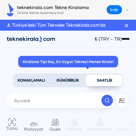
Ayvalık Kano Kiralama | teknekirala.com
teknekirala.com Tekne Kiralama
×
İndir
Online tekne rezervasyonu!
×
⚓ Türkiye'deki Tüm Tekneler Teknekirala.com'da
Türk Lirası
₺
(
TRY
-
TR
)
₺
(
TRY
)
Kiralama Tipi Seç, En Uygun Tekneyi Hemen Kirala!
Euro
€
(
EUR
)
KONAKLAMALI
GÜNÜBİRLİK
SAATLİK
Amerikan Doları
$
(
USD
)
Dil Seçimi
Tümü
Motoryat
Gulet
Yelkenli
Katamaran
Davet Te
Türkçe