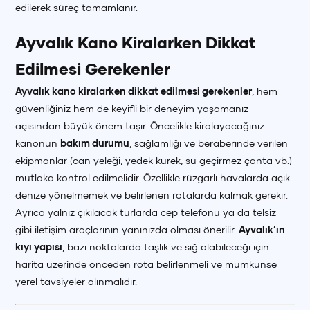
edilerek süreç tamamlanır.
Ayvalık Kano Kiralarken Dikkat
Edilmesi Gerekenler
Ayvalık kano kiralarken dikkat edilmesi gerekenler
, hem
+90 (850) 242 50 50
+90 (850) 242 50 50
+90 (850) 242 50 50
güvenliğiniz hem de keyifli bir deneyim yaşamanız
açısından büyük önem taşır. Öncelikle kiralayacağınız
+90 (850) 242 50 50
+90 (850) 242 50 50
+90 (850) 242 50 50
kanonun
bakım durumu
, sağlamlığı ve beraberinde verilen
ekipmanlar (can yeleği, yedek kürek, su geçirmez çanta vb.)
mutlaka kontrol edilmelidir. Özellikle rüzgarlı havalarda açık
denize yönelmemek ve belirlenen rotalarda kalmak gerekir.
Ayrıca yalnız çıkılacak turlarda cep telefonu ya da telsiz
gibi iletişim araçlarının yanınızda olması önerilir.
Ayvalık’ın
kıyı yapısı
, bazı noktalarda taşlık ve sığ olabileceği için
harita üzerinde önceden rota belirlenmeli ve mümkünse
yerel tavsiyeler alınmalıdır.