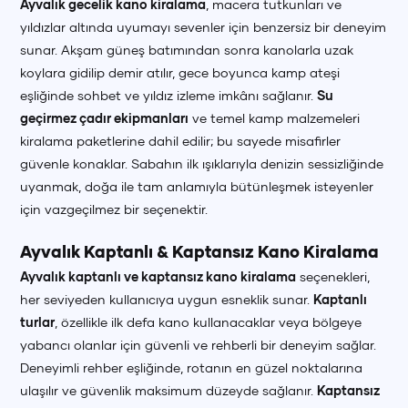
Ayvalık gecelik kano kiralama
, macera tutkunları ve
yıldızlar altında uyumayı sevenler için benzersiz bir deneyim
sunar. Akşam güneş batımından sonra kanolarla uzak
koylara gidilip demir atılır, gece boyunca kamp ateşi
eşliğinde sohbet ve yıldız izleme imkânı sağlanır.
Su
geçirmez çadır ekipmanları
ve temel kamp malzemeleri
kiralama paketlerine dahil edilir; bu sayede misafirler
güvenle konaklar. Sabahın ilk ışıklarıyla denizin sessizliğinde
uyanmak, doğa ile tam anlamıyla bütünleşmek isteyenler
için vazgeçilmez bir seçenektir.
Ayvalık Kaptanlı & Kaptansız Kano Kiralama
Ayvalık kaptanlı ve kaptansız kano kiralama
seçenekleri,
her seviyeden kullanıcıya uygun esneklik sunar.
Kaptanlı
turlar
, özellikle ilk defa kano kullanacaklar veya bölgeye
yabancı olanlar için güvenli ve rehberli bir deneyim sağlar.
Deneyimli rehber eşliğinde, rotanın en güzel noktalarına
ulaşılır ve güvenlik maksimum düzeyde sağlanır.
Kaptansız