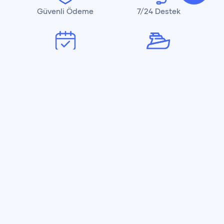
Güvenli Ödeme
7/24 Destek
Anında Rezervasyon
Hızlı ve Kolay
Denizle Buluşmanın En Kolay Yolu!